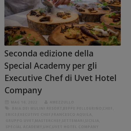
Seconda edizione della
Special Academy per gli
Executive Chef di Uvet Hotel
Company
MAG 16, 2022
AMEZZULLO
BAIA DEI MULINI RESORT
,
BEPPE PELLEGRINO
,
CHEF
,
ERICE
,
EXECUTIVE CHEF
,
FRANCESCO AQUILA
,
GRUPPO UVET
,
MASTERCHEF
,
SETTEMARI
,
SICILIA
,
SPECIAL ACADEMY
,
UHC
,
UVET HOTEL COMPANY