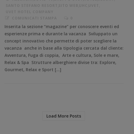
SANTO STEFANO RESORT
,
SITO WEB
,
UHC
,
UVET
,
UVET HOTEL COMPANY
COMUNICATI STAMPA
0
Inserita la sezione “magazine” per conoscere eventi ed
esperienze prima e durante la vacanza Sviluppato un
concept innovativo che permette di poter scegliere la
vacanza anche in base alla tipologia cercata dal cliente:
Avventura, Fuga di coppia, Arte e cultura, Sole e mare,
Relax & Spa Strutture alberghiere divise tra: Explore,
Gourmet, Relax e Sport […]
Load More Posts