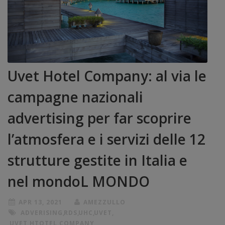
Uvet Hotel Company: al via le
campagne nazionali
advertising per far scoprire
l’atmosfera e i servizi delle 12
strutture gestite in Italia e
nel mondoL MONDO
APR 13, 2021
AMEZZULLO
ADVERISING
,
RDS
,
UHC
,
UVET
,
UVET HTOTEL COMPANY