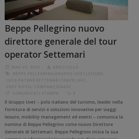
Beppe Pellegrino nuovo
direttore generale del tour
operator Settemari
MAG 03, 2022
AMEZZULLO
BEPPE PELLEGRINO
,
GRUPPO UVET
,
LEISURE
,
LUCA PATANÈ
,
SETTEMARI
,
TRAVEL
,
UHC
,
UVET HOTEL COMPANY
,
VIAGGI
COMUNICATI STAMPA
0
Il Gruppo Uvet – polo italiano del turismo, leader nella
fornitura di servizi e soluzioni innovative per viaggi
leisure, mobility management ed eventi – comunica la
nomina di Beppe Pellegrino come nuovo Direttore
Generale di Settemari. Beppe Pellegrino inizia la sua