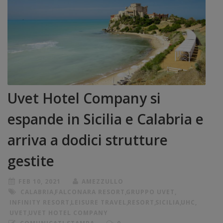
Uvet Hotel Company si
espande in Sicilia e Calabria e
arriva a dodici strutture
gestite
FEB 10, 2021
AMEZZULLO
CALABRIA
,
FALCONARA RESORT
,
GRUPPO UVET
,
INFINITY RESORT
,
LEISURE TRAVEL
,
RESORT
,
SICILIA
,
UHC
,
UVET
,
UVET HOTEL COMPANY