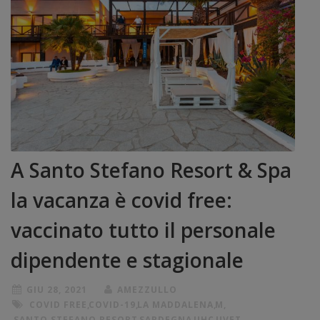
A Santo Stefano Resort & Spa
la vacanza è covid free:
vaccinato tutto il personale
dipendente e stagionale
GIU 28, 2021
AMEZZULLO
COVID FREE
,
COVID-19
,
LA MADDALENA
,
M
,
SANTO STEFANO RESORT
,
SARDEGNA
,
UHC
,
UVET
,