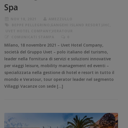
Spa
NOV 18, 2021
AMEZZULLO
BEPPE PELLEGRINO
,
GANGEHI ISLAND RESORT
,
UHC
,
UVET HOTEL COMPANY
,
VERATOUR
COMUNICATI STAMPA
0
Milano, 18 novembre 2021 – Uvet Hotel Company,
società del Gruppo Uvet – polo italiano del turismo,
leader nella fornitura di servizi e soluzioni innovative
per viaggi leisure, mobility management ed eventi –
specializzata nella gestione di hotel e resort in tutto il
mondo e Veratour, tour operator leader nel segmento
Villaggi Vacanze con sede […]