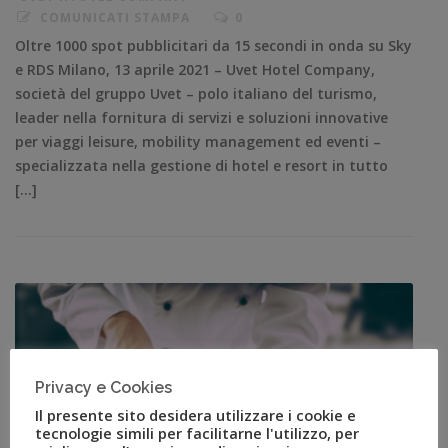
COMUNICATI STAMPA
0
Oltre 1000 spot pubblicitari da 15 secondi in onda su Sky
e RDS Milano, 13 aprile 2021 – Uvet Hotel Company,
società del gruppo Uvet – polo italiano del turismo,
leader nella fornitura di servizi e soluzioni innovative
per viaggi leisure, mobility management ed eventi –
specializzata nella gestione di hotel e resort in tutto
[…]
Privacy e Cookies
Il presente sito desidera utilizzare i cookie e
tecnologie simili per facilitarne l'utilizzo, per