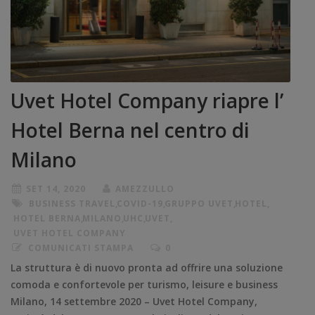
Uvet Hotel Company riapre l’
Hotel Berna nel centro di
Milano
SET 14, 2020
AMEZZULLO
BUSINESS TRAVEL
,
COVID-19
,
GRUPPO UVET
,
HOTEL
,
HOTEL BERNA
,
MILANO
,
UHC
,
UVET
,
UVET HOTEL COMPANY
COMUNICATI STAMPA
0
La struttura è di nuovo pronta ad offrire una soluzione
comoda e confortevole per turismo, leisure e business
Milano, 14 settembre 2020 – Uvet Hotel Company,