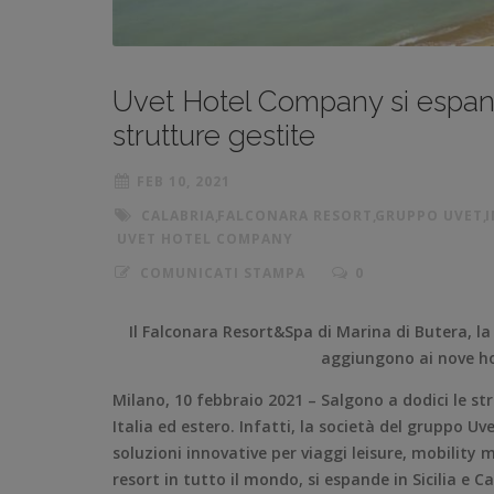
Uvet Hotel Company si espande 
strutture gestite
FEB 10, 2021
CALABRIA
,
FALCONARA RESORT
,
GRUPPO UVET
,
UVET HOTEL COMPANY
COMUNICATI STAMPA
0
Il Falconara Resort&Spa di Marina di Butera, la 
aggiungono ai nove ho
Milano, 10 febbraio 2021 – Salgono a dodici le s
Italia ed estero. Infatti, la società del gruppo Uve
soluzioni innovative per viaggi leisure, mobility
resort in tutto il mondo, si espande in Sicilia e C