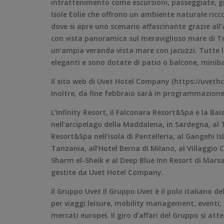
intrattenimento come escursioni, passeggiate, gite
Isole Eolie che offrono un ambiente naturale ricc
dove si apre uno scenario affascinante grazie all’
con vista panoramica sul meraviglioso mare di Tro
un’ampia veranda vista mare con jacuzzi. Tutte 
eleganti e sono dotate di patio o balcone, miniba
Il sito web di Uvet Hotel Company (https://uvethc
Inoltre, da fine febbraio sarà in programmazion
L’Infinity Resort, il Falconara Resort&Spa e la B
nell’arcipelago della Maddalena, in Sardegna, a
Resort&Spa nell’isola di Pantelleria, al Gangehi Is
Tanzania, all’Hotel Berna di Milano, al Villaggio 
Sharm el-Sheik e al Deep Blue Inn Resort di Marsa
gestite da Uvet Hotel Company.
Il Gruppo Uvet Il Gruppo Uvet è il polo italiano de
per viaggi leisure, mobility management, eventi, 
mercati europei. Il giro d’affari del Gruppo si att