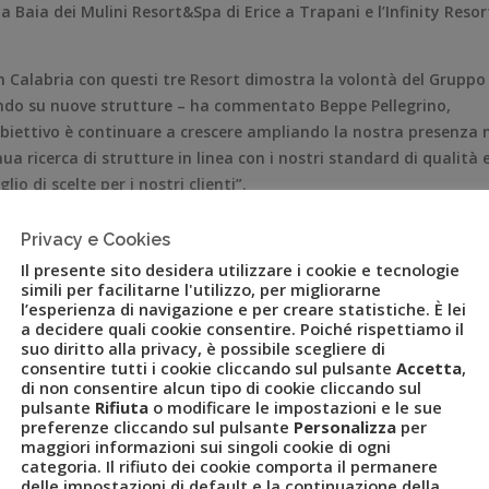
 Baia dei Mulini Resort&Spa di Erice a Trapani e l’Infinity Resor
in Calabria con questi tre Resort dimostra la volontà del Gruppo
tendo su nuove strutture – ha commentato Beppe Pellegrino,
biettivo è continuare a crescere ampliando la nostra presenza 
a ricerca di strutture in linea con i nostri standard di qualità 
io di scelte per i nostri clienti”.
ovincia di Caltanissetta, è una struttura a 4 stelle che offre
Privacy e Cookies
st. Si trova di fianco al Castello di Falconara, a 10 minuti di
Il presente sito desidera utilizzare i cookie e tecnologie
 Mare e a meno di un’ora da Agrigento, Valle dei Templi e Scal
simili per facilitarne l'utilizzo, per migliorarne
l’esperienza di navigazione e per creare statistiche. È lei
a decidere quali cookie consentire. Poiché rispettiamo il
virsi di solarium, palestra, campo da tennis, piscina, centro
suo diritto alla privacy, è possibile scegliere di
consentire tutti i cookie cliccando sul pulsante
Accetta
,
vamente 65 camere: matrimoniale classica, familiare con doppia
di non consentire alcun tipo di cookie cliccando sul
ard e suite executive. Le camere sono tutte dotate di aria
pulsante
Rifiuta
o modificare le impostazioni e le sue
to, asciugacapelli, Wi-Fi e cassetta di sicurezza.
preferenze cliccando sul pulsante
Personalizza
per
maggiori informazioni sui singoli cookie di ogni
categoria. Il rifiuto dei cookie comporta il permanere
pa, che si trova proprio sulla spiaggia di Erice Mare, in provincia
delle impostazioni di default e la continuazione della