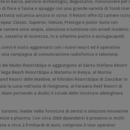
 in barca, percorsi archeologici, degustativi, minicrociere per 
o di flora e fauna e spiagge con una grande varietà di fondi mar
attività vulcanica ancora in corso. Il Resort offre 52 camere tutt
pea: Classic, Superior, Deluxe, Prestige e Junior Suite con
le camere sono ampie, silenziose e luminose con arredi moderni
r, cassetta di sicurezza, tv a schermo piatto e asciugacapelli.
.com/) è stato aggiornato con i nuovi resort ed è operativo.
e una campagna di comunicazione radiofonica e televisiva.
aia dei Mulini Resort&Spa si aggiungono al Santo Stefano Resort
l Twiga Beach Resort&Spa a Watamu in Kenya, al Mursia
land Resort delle Maldive, al Kilindini Resort&Spa di Zanzibar in
Cala la Luna nell’isola di Favignana, al Faraana Reef Resort di
 Alam portando a dodici il totale delle strutture alberghiere
l turismo, leader nella fornitura di servizi e soluzioni innovative
mice e pharma. Con circa 2000 dipendenti è presente in molti
esta a circa 2.9 miliardi di euro, compreso il tour operator