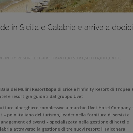
in Sicilia e Calabria e arriva a dodici
INFINITY RESORT
,
LEISURE TRAVEL
,
RESORT
,
SICILIA
,
UHC
,
UVET
,
Baia dei Mulini Resort&Spa di Erice e l’Infinity Resort di Tropea s
tel e resort già guidati dal gruppo Uvet
trutture alberghiere complessive a marchio Uvet Hotel Company 
t – polo italiano del turismo, leader nella fornitura di servizi e
 management ed eventi – specializzata nella gestione di hotel e
alabria attraverso la gestione di tre nuovi resort: il Falconara