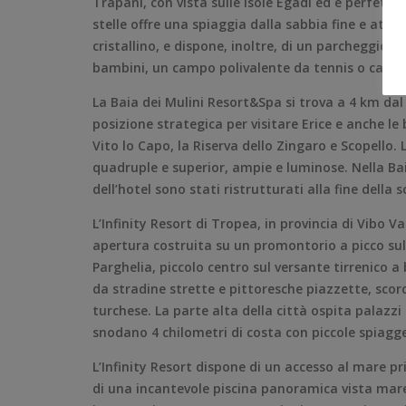
Trapani, con vista sulle isole Egadi ed è perfetta
stelle offre una spiaggia dalla sabbia fine e att
cristallino, e dispone, inoltre, di un parcheggio 
bambini, un campo polivalente da tennis o calce
La Baia dei Mulini Resort&Spa si trova a 4 km dal 
posizione strategica per visitare Erice e anche le 
Vito lo Capo, la Riserva dello Zingaro e Scopello
quadruple e superior, ampie e luminose. Nella Baia
dell’hotel sono stati ristrutturati alla fine della 
L’Infinity Resort di Tropea, in provincia di Vibo 
apertura costruita su un promontorio a picco sul m
Parghelia, piccolo centro sul versante tirrenico 
da stradine strette e pittoresche piazzette, scor
turchese. La parte alta della città ospita palazzi 
snodano 4 chilometri di costa con piccole spiagg
L’Infinity Resort dispone di un accesso al mare p
di una incantevole piscina panoramica vista mare.