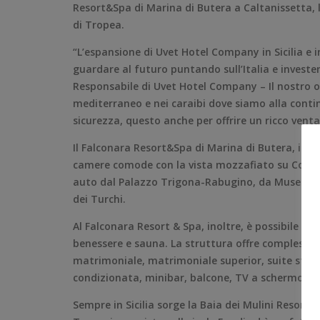
Resort&Spa di Marina di Butera a Caltanissetta, la
di Tropea.
“L’espansione di Uvet Hotel Company in Sicilia e 
guardare al futuro puntando sull’Italia e inves
Responsabile di Uvet Hotel Company – Il nostro o
mediterraneo e nei caraibi dove siamo alla continu
sicurezza, questo anche per offrire un ricco ventagl
Il Falconara Resort&Spa di Marina di Butera, in pr
camere comode con la vista mozzafiato su Costa Ea
auto dal Palazzo Trigona-Rabugino, da Museo del
dei Turchi.
Al Falconara Resort & Spa, inoltre, è possibile ser
benessere e sauna. La struttura offre complessi
matrimoniale, matrimoniale superior, suite stand
condizionata, minibar, balcone, TV a schermo piat
Sempre in Sicilia sorge la Baia dei Mulini Resort&S