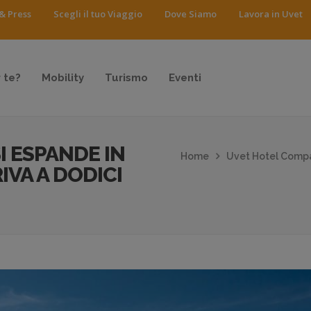
& Press
Scegli il tuo Viaggio
Dove Siamo
Lavora in Uvet
 te?
Mobility
Turismo
Eventi
 ESPANDE IN
Home
Uvet Hotel Compan
RIVA A DODICI