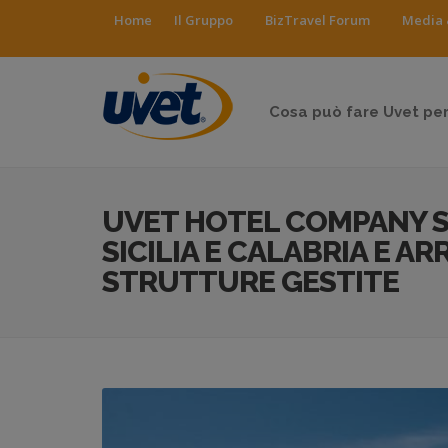
Home
Il Gruppo
BizTravel Forum
Media 
Cosa può fare Uvet per
UVET HOTEL COMPANY SI
SICILIA E CALABRIA E AR
STRUTTURE GESTITE