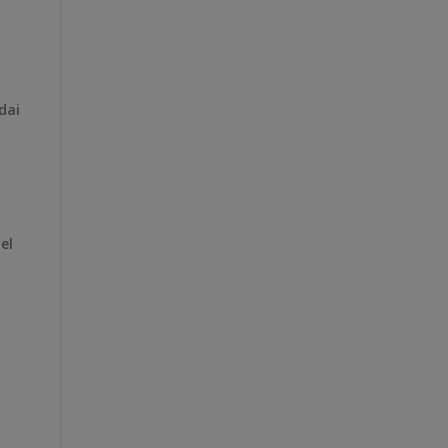
dai
el