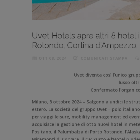
Uvet Hotels apre altri 8 hotel i
Rotondo, Cortina d’Ampezzo,
OTT 08, 2024
COMUNICATI STAMPA
Uvet diventa così l’unico grupp
lusso oltr
Confermato l’organico 
Milano, 8 ottobre 2024 – Salgono a undici le stru
estero. La società del gruppo Uvet – polo italiano 
per viaggi leisure, mobility management ed eventi
acquisisce la gestione di otto nuovi hotel in mete d
Positano, il Palumbalza di Porto Rotondo, l’Alask
Miramonti di Corvara, il Ca’ Zusto e l’Hotel Giudec