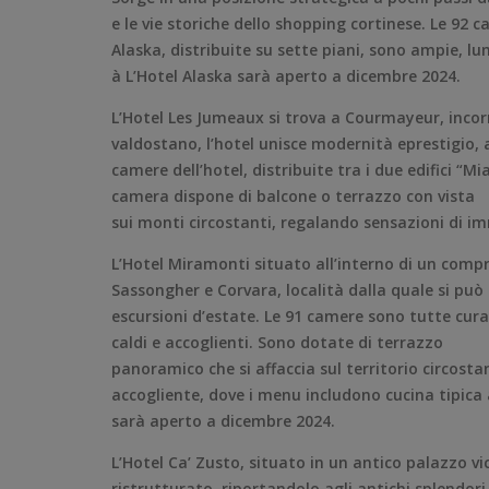
e le vie storiche dello shopping cortinese. Le 92 c
Alaska, distribuite su sette piani, sono ampie, lu
à L’Hotel Alaska sarà aperto a dicembre 2024.
L’Hotel Les Jumeaux si trova a Courmayeur, incorn
valdostano, l’hotel unisce modernità eprestigio, a 
camere dell’hotel, distribuite tra i due edifici “M
camera dispone di balcone o terrazzo con vista
sui monti circostanti, regalando sensazioni di i
L’Hotel Miramonti situato all’interno di un compr
Sassongher e Corvara, località dalla quale si può a
escursioni d’estate. Le 91 camere sono tutte cura
caldi e accoglienti. Sono dotate di terrazzo
panoramico che si affaccia sul territorio circosta
accogliente, dove i menu includono cucina tipica
sarà aperto a dicembre 2024.
L’Hotel Ca’ Zusto, situato in un antico palazzo v
ristrutturato, riportandolo agli antichi splendo