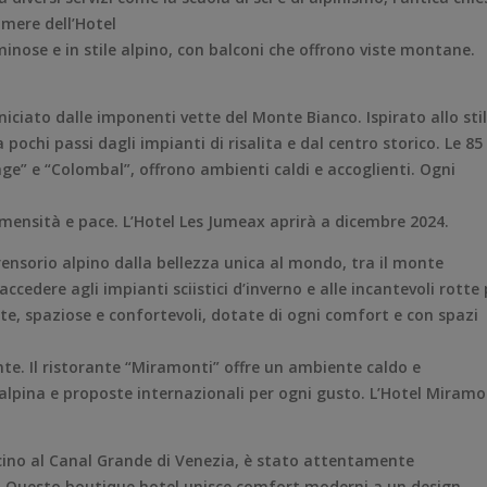
amere dell’Hotel
minose e in stile alpino, con balconi che offrono viste montane.
iciato dalle imponenti vette del Monte Bianco. Ispirato allo sti
pochi passi dagli impianti di risalita e dal centro storico. Le 85
iage” e “Colombal”, offrono ambienti caldi e accoglienti. Ogni
mmensità e pace. L’Hotel Les Jumeax aprirà a dicembre 2024.
ensorio alpino dalla bellezza unica al mondo, tra il monte
ccedere agli impianti sciistici d’inverno e alle incantevoli rotte 
te, spaziose e confortevoli, dotate di ogni comfort e con spazi
nte. Il ristorante “Miramonti” offre un ambiente caldo e
 alpina e proposte internazionali per ogni gusto. L’Hotel Miramo
icino al Canal Grande di Venezia, è stato attentamente
ri. Questo boutique hotel unisce comfort moderni a un design