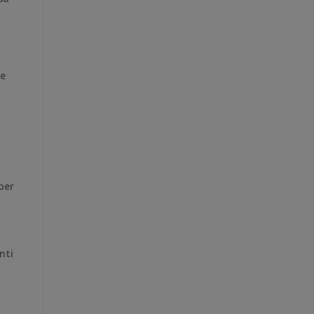
le
per
nti