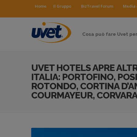
Home
Il Gruppo
BizTravel Forum
Media 
Cosa può fare Uvet per
UVET HOTELS APRE ALTRI
ITALIA: PORTOFINO, PO
ROTONDO, CORTINA D’A
COURMAYEUR, CORVARA 