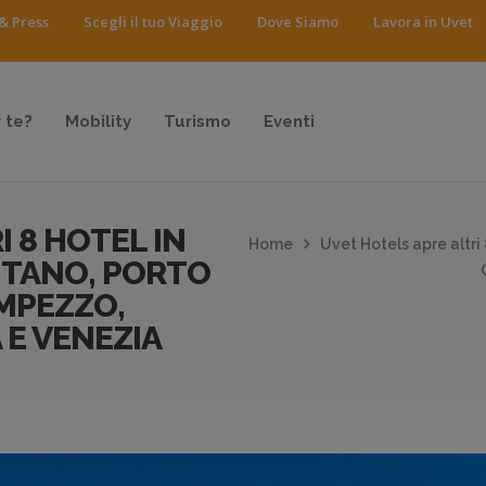
& Press
Scegli il tuo Viaggio
Dove Siamo
Lavora in Uvet
 te?
Mobility
Turismo
Eventi
 8 HOTEL IN
Home
Uvet Hotels apre altri 
SITANO, PORTO
MPEZZO,
E VENEZIA