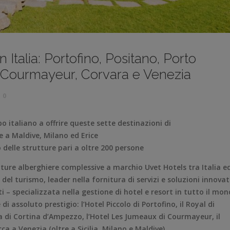
n Italia: Portofino, Positano, Porto
 Courmayeur, Corvara e Venezia
0
o italiano a offrire queste sette destinazioni di
e a Maldive, Milano ed Erice
delle strutture pari a oltre 200 persone
tture alberghiere complessive a marchio Uvet Hotels tra Italia e
del turismo, leader nella fornitura di servizi e soluzioni innovat
 – specializzata nella gestione di hotel e resort in tutto il mon
i assoluto prestigio: l’Hotel Piccolo di Portofino, il Royal di
a di Cortina d’Ampezzo, l’Hotel Les Jumeaux di Courmayeur, il
ca a Venezia (oltre a Sicilia, Milano e Maldive).