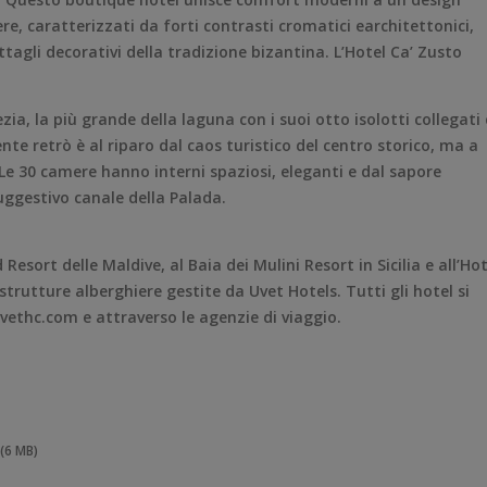
mere, caratterizzati da forti contrasti cromatici earchitettonici,
tagli decorativi della tradizione bizantina. L’Hotel Ca’ Zusto
ia, la più grande della laguna con i suoi otto isolotti collegati 
nte retrò è al riparo dal caos turistico del centro storico, ma a
.Le 30 camere hanno interni spaziosi, eleganti e dal sapore
suggestivo canale della Palada.
sort delle Maldive, al Baia dei Mulini Resort in Sicilia e all’Hot
strutture alberghiere gestite da Uvet Hotels. Tutti gli hotel si
ethc.com e attraverso le agenzie di viaggio.
(6 MB)