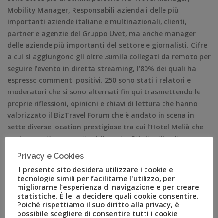
Mobility Manager, Responsabili aziendali delle più
importanti aziende italiane e multinazionali, clienti,
partner e agenzie del Gruppo Uvet, ma anche manager
delle aziende più importanti del settore e giornalisti. Cifre
a cui si aggiungono gli oltre 30mila collegati da remoto per
seguire l’evento in diretta streaming, l’80% dei quali ha
espresso commenti positivi. 250 sono stati i relatori e
moderatori che si sono alternati fin qui trasmettendo le
proprie riflessioni, opinioni e chiavi di lettura che hanno
valorizzato il BizTravel Forum che è andato in scena in
sette diverse location prestigiose tra cui l’Hotel Melià che
anche quest’anno ospiterà l’evento. Più di mille gli sponsor
raccolti e oltre 200mila gli incontri b2b che senza il
Privacy e Cookies
BizTravel Forum non sarebbero mai avvenuti.
Il presente sito desidera utilizzare i cookie e
“Sono profondamente soddisfatto dei risultati
tecnologie simili per facilitarne l'utilizzo, per
straordinari che il BizTravel Forum continua a registrare
migliorarne l’esperienza di navigazione e per creare
statistiche. È lei a decidere quali cookie consentire.
anno dopo anno, confermandosi un punto di riferimento
Poiché rispettiamo il suo diritto alla privacy, è
imprescindibile per la business travel community – ha
possibile scegliere di consentire tutti i cookie