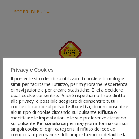
SCOPRI DI PIU' →
Privacy e Cookies
Last Minute Tour
Il presente sito desidera utilizzare i cookie e tecnologie
simili per facilitarne l'utilizzo, per migliorarne l’esperienza
Il leader delle vacanze con 140 Agenzie sul territorio
di navigazione e per creare statistiche. È lei a decidere
nazionale.
quali cookie consentire. Poiché rispettiamo il suo diritto
alla privacy, è possibile scegliere di consentire tutti i
cookie cliccando sul pulsante
Accetta
, di non consentire
SCOPRI DI PIU' →
alcun tipo di cookie cliccando sul pulsante
Rifiuta
o
modificare le impostazioni e le sue preferenze cliccando
sul pulsante
Personalizza
per maggiori informazioni sui
singoli cookie di ogni categoria. Il rifiuto dei cookie
comporta il permanere delle impostazioni di default e la