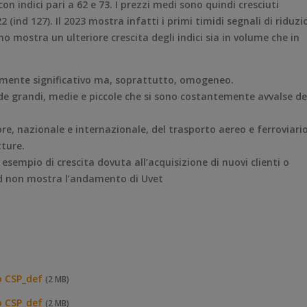
con indici pari a 62 e 73. I prezzi medi sono quindi cresciuti
ind 127). Il 2023 mostra infatti i primi timidi segnali di riduzi
no mostra un ulteriore crescita degli indici sia in volume che in
amente significativo ma, soprattutto, omogeneo.
ende grandi, medie e piccole che si sono costantemente avvalse de
lore, nazionale e internazionale, del trasporto aereo e ferroviario
ture.
 esempio di crescita dovuta all’acquisizione di nuovi clienti o
end non mostra l’andamento di Uvet
o CSP_def
(2 MB)
o CSP_def
(2 MB)