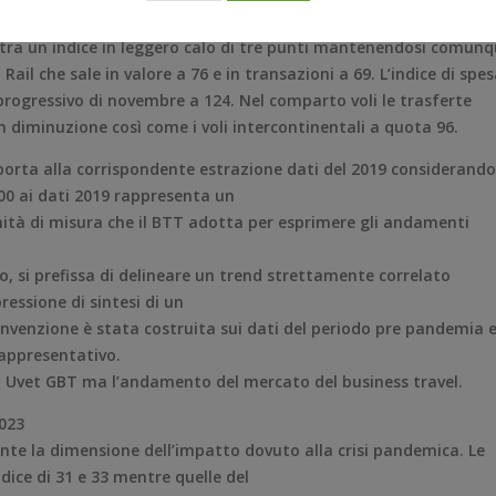
dei Voli con un Travel Value a 81 e transazioni a 71 non mostra
ostra un indice in leggero calo di tre punti mantenendosi comun
ail che sale in valore a 76 e in transazioni a 69. L’indice di spe
 progressivo di novembre a 124. Nel comparto voli le trasferte
n diminuzione così come i voli intercontinentali a quota 96.
pporta alla corrispondente estrazione dati del 2019 considerando
00 ai dati 2019 rappresenta un
ità di misura che il BTT adotta per esprimere gli andamenti
o, si prefissa di delineare un trend strettamente correlato
ressione di sintesi di un
venzione è stata costruita sui dati del periodo pre pandemia 
rappresentativo.
i Uvet GBT ma l’andamento del mercato del business travel.
2023
nte la dimensione dell’impatto dovuto alla crisi pandemica. Le
ice di 31 e 33 mentre quelle del