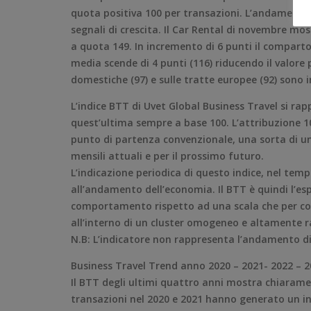
quota positiva 100 per transazioni. L’andamento 
segnali di crescita. Il Car Rental di novembre m
a quota 149. In incremento di 6 punti il comparto R
media scende di 4 punti (116) riducendo il valore
domestiche (97) e sulle tratte europee (92) sono i
L’indice BTT di Uvet Global Business Travel si ra
quest’ultima sempre a base 100. L’attribuzione 1
punto di partenza convenzionale, una sorta di un
mensili attuali e per il prossimo futuro.
L’indicazione periodica di questo indice, nel temp
all’andamento dell’economia. Il BTT è quindi l’esp
comportamento rispetto ad una scala che per con
all’interno di un cluster omogeneo e altamente 
N.B: L’indicatore non rappresenta l’andamento d
Business Travel Trend anno 2020 – 2021- 2022 – 
Il BTT degli ultimi quattro anni mostra chiarame
transazioni nel 2020 e 2021 hanno generato un ind