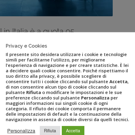
in Italia è a quota 95
0
Privacy e Cookies
Il presente sito desidera utilizzare i cookie e tecnologie
simili per facilitarne l'utilizzo, per migliorarne
etto a ottobre, resta a quota 97 il progressivo dell’anno
l’esperienza di navigazione e per creare statistiche. È lei
a decidere quali cookie consentire. Poiché rispettiamo il
taliano del turismo, leader nella fornitura di servizi e soluzioni
suo diritto alla privacy, è possibile scegliere di
nt ed eventi – comunica i dati
consentire tutti i cookie cliccando sul pulsante
Accetta
,
vel Trend, indice mensile sui dati del Business Travel in Italia
di non consentire alcun tipo di cookie cliccando sul
pulsante
Rifiuta
o modificare le impostazioni e le sue
traverso un campione
preferenze cliccando sul pulsante
Personalizza
per
operano nei più svariati settori dell’economia italiana.
maggiori informazioni sui singoli cookie di ogni
i d’affari contro i 101 del mese di ottobre. Il valore progressivo
categoria. Il rifiuto dei cookie comporta il permanere
delle impostazioni di default e la continuazione della
ransazioni a 82 mostrano un leggero
navigazione in assenza di cookie diversi da quelli tecnici.
 della spesa media in flessione di 4 punti.
Personalizza
Rifiuta
Accetta
 (116) e di 2 in numero di prenotazioni mantenendo comunque la