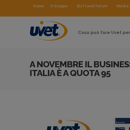
Home
Il Gruppo
BizTravel Forum
Media 
Cosa può fare Uvet per
A NOVEMBRE IL BUSINES
ITALIA È A QUOTA 95