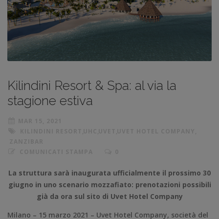
Kilindini Resort & Spa: al via la
stagione estiva
MAR 15, 2021
KILINDINI RESORT
,
UHC
,
UVET
,
UVET HOTEL COMPANY
,
ZANZIBAR
COMUNICATI STAMPA
0
La struttura sarà inaugurata ufficialmente il prossimo 30
giugno in uno scenario mozzafiato: prenotazioni possibili
già da ora sul sito di Uvet Hotel Company
Milano – 15 marzo 2021 – Uvet Hotel Company, società del