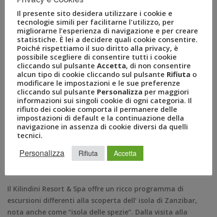
Il Kilindini Resort & Spa dispone di un ristorante dove gli
Il presente sito desidera utilizzare i cookie e
ospiti potranno trovare ricchi buffet con specialità della
tecnologie simili per facilitarne l'utilizzo, per
migliorarne l’esperienza di navigazione e per creare
cucina italiana, locale e internazionale come pesce fresco
statistiche. È lei a decidere quali cookie consentire.
alla griglia e gustosa frutta tropicale tipica del posto.
Poiché rispettiamo il suo diritto alla privacy, è
Ultimata la cena gli ospiti potranno raggiungere i due bar
possibile scegliere di consentire tutti i cookie
cliccando sul pulsante
Accetta
, di non consentire
presenti all’interno del resort per sorseggiare un ulteriore
alcun tipo di cookie cliccando sul pulsante
Rifiuta
o
cocktail e godere della brezza marina. La struttura offre
modificare le impostazioni e le sue preferenze
inoltre attività sportive a contatto con la natura e
cliccando sul pulsante
Personalizza
per maggiori
informazioni sui singoli cookie di ogni categoria. Il
intrattenimento diurno e serale. Per gli appassionati di
rifiuto dei cookie comporta il permanere delle
snorkeling e delle immersioni il Resort mette a
impostazioni di default e la continuazione della
disposizione un centro diving a pagamento. Per poter
navigazione in assenza di cookie diversi da quelli
tecnici.
vivere una vacanza di relax a 360 gradi all’interno del
Kilindini è possibile usufruire anche della Spa che offre ai
Personalizza
Rifiuta
Accetta
propri ospiti momenti da dedicare alla cura del corpo e
della mente.
Il Kilindini Resort & Spa offre un ricco programma di
escursioni differenti alla scoperta dell’ isola di Zanzibar,
nota anche come “isola delle spezie”. Dalla visita alla