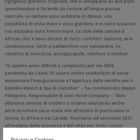
rigoglioso giardino tropicale, che si sviluppano su due piani
specchiandosi e facendo da cornice all’ampia piscina
centrale. Le camere sono suddivise in deluxe, con
possibilità di vista mare e vista giardino, e in suite lussuose
con esclusiva vista fronte mare. Lo stile delle camere è
african chic e sono dotate di tutti i comfort: balcone, aria
condizionata, letto a baldacchino con zanzariera, tv,
cassetta di sicurezza, asciugacapelli, telefono e minibar.
“In questo anno difficile e complicato per via della
pandemia da Covid-19, siamo molto soddisfatti di poter
annunciare l’inaugurazione e l’apertura delle vendite per il
Kilindini Resort & Spa di Zanzibar” – ha commentato Beppe
Pellegrino, Responsabile di Uvet Hotel Company – “Non
abbiamo smesso di crederci e stiamo valutando anche
altre strutture sia in Italia che all’estero in particolare in
Grecia, in Africa e nei Caraibi. Puntiamo ad un’estate 2021
all’insegna della sicurezza e del relax per tutti i nostri
clienti”.
Privacy e Cookies