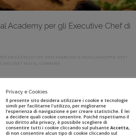
al Academy per gli Executive Chef di
HEF
,
ERICE
,
EXECUTIVE CHEF
,
FRANCESCO AQUILA
,
GRUPPO UVET
,
Y
,
UHC
,
UVET HOTEL COMPANY
ha tenuto il corso di altaspecializzazione di nuove ed esclusive
Privacy e Cookies
tecniche di cucina.
Il presente sito desidera utilizzare i cookie e tecnologie
simili per facilitarne l'utilizzo, per migliorarne
lini Resort & Spa di Erice dal 26 al 30 aprile la Special Academy
l’esperienza di navigazione e per creare statistiche. È lei
ny, società del gruppo Uvet – polo italiano del turismo, leader
a decidere quali cookie consentire. Poiché rispettiamo il
suo diritto alla privacy, è possibile scegliere di
per viaggi leisure, mobility management ed eventi – specializzata
consentire tutti i cookie cliccando sul pulsante
Accetta
,
do. Uvet Hotel Company, in un’ottica di continuo miglioramento e
di non consentire alcun tipo di cookie cliccando sul