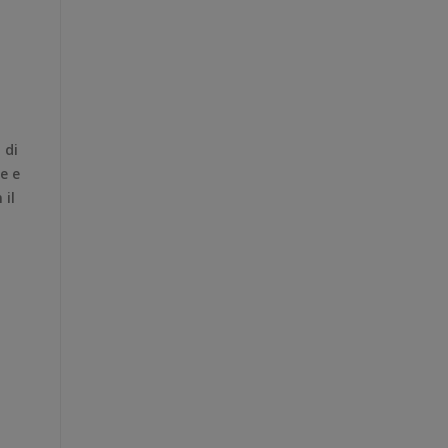
 di
e e
 il