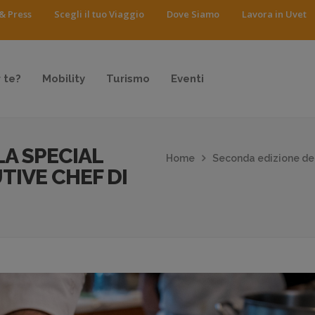
& Press
Scegli il tuo Viaggio
Dove Siamo
Lavora in Uvet
 te?
Mobility
Turismo
Eventi
A SPECIAL
Home
Seconda edizione del
TIVE CHEF DI