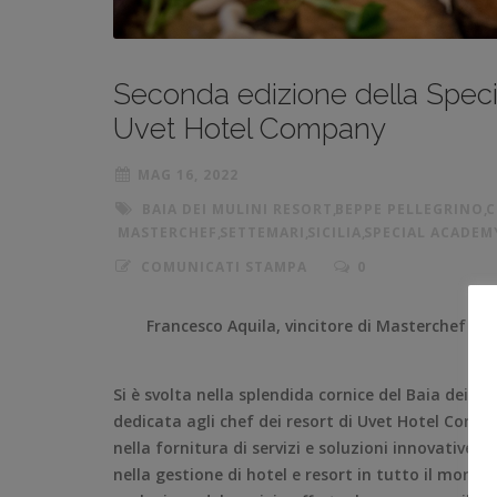
Seconda edizione della Speci
Uvet Hotel Company
MAG 16, 2022
BAIA DEI MULINI RESORT
,
BEPPE PELLEGRINO
,
C
MASTERCHEF
,
SETTEMARI
,
SICILIA
,
SPECIAL ACADEM
COMUNICATI STAMPA
0
Francesco Aquila, vincitore di Masterchef 10, 
Si è svolta nella splendida cornice del Baia dei Mu
dedicata agli chef dei resort di Uvet Hotel Compa
nella fornitura di servizi e soluzioni innovative 
nella gestione di hotel e resort in tutto il mon