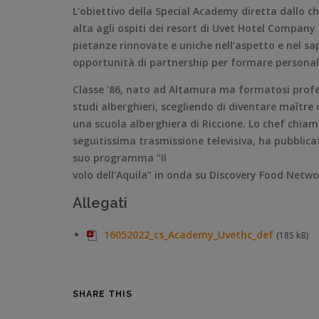
L’obiettivo della Special Academy diretta dallo c
alta agli ospiti dei resort di Uvet Hotel Company
pietanze rinnovate e uniche nell’aspetto e nel s
opportunità di partnership per formare personale
Classe ’86, nato ad Altamura ma formatosi profe
studi alberghieri, scegliendo di diventare maître 
una scuola alberghiera di Riccione. Lo chef chiam
seguitissima trasmissione televisiva, ha pubblicato
suo programma “Il
volo dell’Aquila” in onda su Discovery Food Netwo
Allegati
16052022_cs_Academy_Uvethc_def
(185 kB)
SHARE THIS