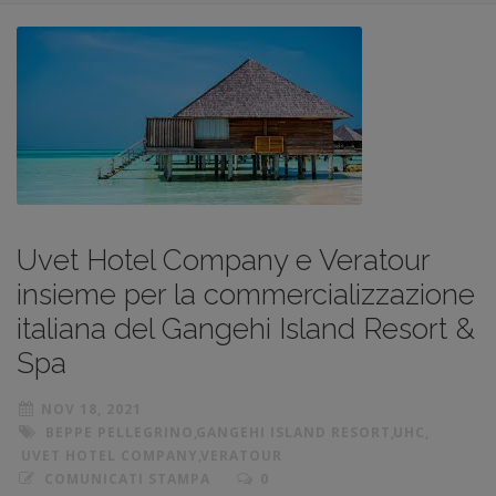
Uvet Hotel Company e Veratour
insieme per la commercializzazione
italiana del Gangehi Island Resort &
Spa
NOV 18, 2021
BEPPE PELLEGRINO
,
GANGEHI ISLAND RESORT
,
UHC
,
UVET HOTEL COMPANY
,
VERATOUR
COMUNICATI STAMPA
0