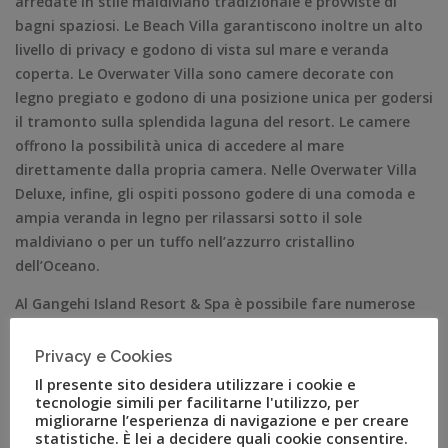
arredate in stile maldiviano tradizionale e provviste di
bagni spaziosi. Le Beach Villa garantiscono inoltre un alto
livello di privacy e godono di vista sul mare e veranda
coperta. Le Overwater Villa sono camere decorate con
legno pregiato e godono di una posizione unica per godersi
il tramonto sulla splendida laguna del resort. Le camere
offrono la possibilità unica di accedere al mare
direttamente dalla propria camera. Nelle Overwater Villa
Deluxe, infine, gli ospiti possono godere di una comoda e
ampia veranda in legno per rilassarsi sotto il sole
maldiviano o per un tuffo nell’azzurro cristallino
dell’Oceano.
Al Gangehi Island Resort & Spa è possibile fare numerose
attività come lo snorkeling, immergersi nelle acque
cristalline e scoprire la meravigliosa barriera corallina,
Privacy e Cookies
un’esperienza unica nel suo genere. Grazie alla sua
Il presente sito desidera utilizzare i cookie e
posizione strategica, il resort, infatti, dispone di un centro
tecnologie simili per facilitarne l'utilizzo, per
migliorarne l’esperienza di navigazione e per creare
diving e molti siti di immersione indimenticabili adatti sia
statistiche. È lei a decidere quali cookie consentire.
a principianti sia a esperti. All’interno della struttura,