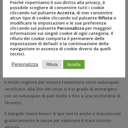
Poiché rispettiamo il suo diritto alla privacy, è
inoltre, gli ospiti possono assistere anche a lezioni di
possibile scegliere di consentire tutti i cookie
cliccando sul pulsante
Accetta
, di non consentire
biologia marina. Il centro diving propone un corso per
alcun tipo di cookie cliccando sul pulsante
Rifiuta
o
principianti per bambini, un corso intermedio e un corso
modificare le impostazioni e le sue preferenze
avanzato. Il corso per principianti è condotto dagli
cliccando sul pulsante
Personalizza
per maggiori
informazioni sui singoli cookie di ogni categoria. Il
istruttori subacquei, all’inizio in acque poco profonde per
rifiuto dei cookie comporta il permanere delle
un breve addestramento e poi in acque libere sicure; il
impostazioni di default e la continuazione della
corso intermedio fornisce la formazione e l’esperienza
navigazione in assenza di cookie diversi da quelli
tecnici.
necessarie per immergersi in ambienti di acque libere,
prevede sessioni di formazione e teoria e consente
Personalizza
Rifiuta
Accetta
immersioni fino a 12 metri di profondità; il corso avanzato
è il programma di certificazione globale più riconosciuto e
il modo migliore per iniziare l’avventura come subacqueo
certificato. Alla fine del corso si è in grado di immergersi
con un subacqueo di pari livello o fino a una profondità di
18 metri.
Il Gangehi Island Resort & Spa mette anche a disposizione
gratuitamente le canoe per esplorare il mare intorno
all’isola.