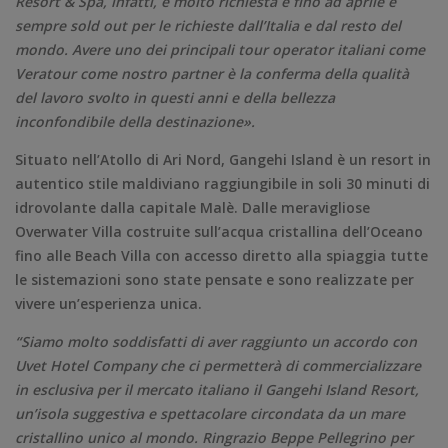
Resort & Spa, infatti, è molto richiesta e fino ad aprile è
sempre sold out per le richieste dall’Italia e dal resto del
mondo. Avere uno dei principali tour operator italiani come
Veratour come nostro partner è la conferma della qualità
del lavoro svolto in questi anni e della bellezza
inconfondibile della destinazione».
Situato nell’Atollo di Ari Nord, Gangehi Island è un resort in
autentico stile maldiviano raggiungibile in soli 30 minuti di
idrovolante dalla capitale Malè. Dalle meravigliose
Overwater Villa costruite sull’acqua cristallina dell’Oceano
fino alle Beach Villa con accesso diretto alla spiaggia tutte
le sistemazioni sono state pensate e sono realizzate per
vivere un’esperienza unica.
“Siamo molto soddisfatti di aver raggiunto un accordo con
Uvet Hotel Company che ci permetterà di commercializzare
in esclusiva per il mercato italiano il Gangehi Island Resort,
un’isola suggestiva e spettacolare circondata da un mare
cristallino unico al mondo. Ringrazio Beppe Pellegrino per