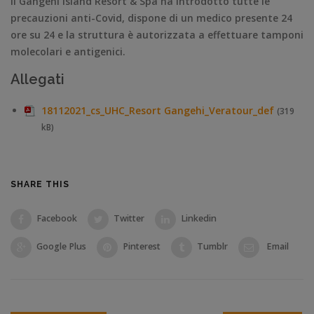
Il Gangehi Island Resort & Spa ha introdotto tutte le
precauzioni anti-Covid, dispone di un medico presente 24
ore su 24 e la struttura è autorizzata a effettuare tamponi
molecolari e antigenici.
Allegati
18112021_cs_UHC_Resort Gangehi_Veratour_def
(319
kB)
SHARE THIS
Facebook
Twitter
Linkedin
Google Plus
Pinterest
Tumblr
Email