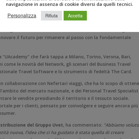
navigazione in assenza di cookie diversi da quelli tecnici.
Personalizza
im “Il Business dal Network con il Network per il Network”, è
Rifiuta
Accetta
me obiettivi quelli di sostenere la produzione, incrementare la
ova organizzazione è frutto di numerosi cambiamenti degli ulti
 innovare il futuro per rimanere al passo con la fondamentale
a “UAcademy” che farà tappa a Milano, Torino, Verona, Bari,
 come le novità del Network, gli scenari del Business Travel
 Gestionale Travel Software e lo strumento di fedeltà The Card.
, in collaborazione con Nefertari viaggi, che ha lo scopo di otten
ell’ambito del mercato nazionale, e dei Personal Travel Specialist
are le vendite presidiando il territorio e il tessuto sociale.
rtale per i clienti, pensato per coinvolgere e seguire ancora più
onsumer.
Distribuzione del Gruppo Uvet
, ha commentato:
“Abbiamo volut
ità nuova, l’idea che ci ha guidato è stata quella di creare