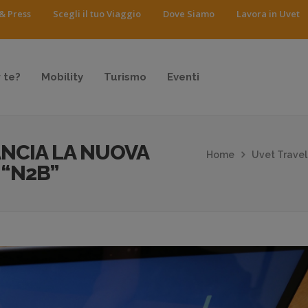
& Press
Scegli il tuo Viaggio
Dove Siamo
Lavora in Uvet
 te?
Mobility
Turismo
Eventi
ANCIA LA NUOVA
Home
Uvet Travel
 “N2B”