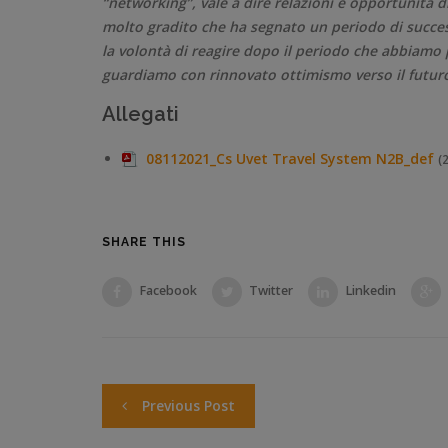
“networking”, vale a dire relazioni e opportunità 
molto gradito che ha segnato un periodo di succes
la volontà di reagire dopo il periodo che abbiamo p
guardiamo con rinnovato ottimismo verso il futur
Allegati
08112021_Cs Uvet Travel System N2B_def
(
SHARE THIS
Facebook
Twitter
Linkedin
Previous Post