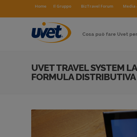
Home
Il Gruppo
BizTravel Forum
Media 
Cosa può fare Uvet per
UVET TRAVEL SYSTEM L
FORMULA DISTRIBUTIVA