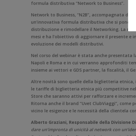
formula distributiva “Network to Business”.
Network to Business, “N2B”, accompagnata dal cla
un’innovativa formula distributiva che si pone co
distribuzione e rimodellare il Networking. La nu
mesi e ha l’obiettivo di aggiornare il presente e
evoluzione dei modelli distributivi.
Nel corso del webinar è stata anche presentata l
Napoli e Roma e in cui verranno approfonditi temi
insieme ai vettori e GDS partner, la fiscalità, il
Altre novità sono quelle della biglietteria etnica
le tariffe di biglietteria etnica più competitive n
Store che saranno attivi per rafforzare e increment
Ritorna anche il brand “Uvet ClubViaggi”, come po
vicino le esigenze e le necessità della clientela c
Alberto Graziani, Responsabile della Divisione 
dare un’impronta di unicità al network con un‘ident