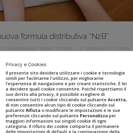
nuova formula distributiva “N2B”
TO GRAZIANI
,
UVET TRAVEL SYSTEM
COMUNICATI STAMPA
Privacy e Cookies
Il presente sito desidera utilizzare i cookie e tecnologie
simili per facilitarne l'utilizzo, per migliorarne
l corso del webinar “ReActive 2022” seguito dalle agenzie del
l’esperienza di navigazione e per creare statistiche. È lei
a decidere quali cookie consentire. Poiché rispettiamo il
suo diritto alla privacy, è possibile scegliere di
e la distribuzione e rimodellare il Networking
consentire tutti i cookie cliccando sul pulsante
Accetta
,
di non consentire alcun tipo di cookie cliccando sul
network di agenzie di viaggio presente su tutto il territorio
pulsante
Rifiuta
o modificare le impostazioni e le sue
smo, leader nella fornitura di servizi e soluzioni innovative per
preferenze cliccando sul pulsante
Personalizza
per
maggiori informazioni sui singoli cookie di ogni
ce e pharma – comunica le novità presentate durante il webinar
categoria. Il rifiuto dei cookie comporta il permanere
e collegate da tutta Italia. La principale riguarda la nuova
delle impostazioni di default e la continuazione della