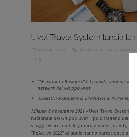
Uvet Travel System lancia la 
NOV 08, 2021
AGENZIE DI VIAGGIO
,
ALBER
0
“Network to Business” è la novità annunciata ne
network del Gruppo Uvet
Obiettivi sostenere la produzione, incrementar
Milano, 8 novembre 2021
–
Uvet Travel System, il 
nazionale del Gruppo Uvet – polo italiano del turi
viaggi leisure, mobility management, eventi, mi
“ReActive 2022” al quale hanno partecipato agenzi