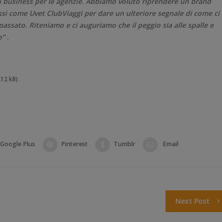
di business per le agenzie. Abbiamo voluto riprendere un brand
si come Uvet ClubViaggi per dare un ulteriore segnale di come ci 
assato. Riteniamo e ci auguriamo che il peggio sia alle spalle e
o”
.
212 kB)
Google Plus
Pinterest
Tumblr
Email
Next Post