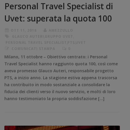
Personal Travel Specialist di
Uvet: superata la quota 100
OTT 11, 2018
AMEZZULLO
GLAUCO AUTERI
,
GRUPPO UVET
,
PERSONAL TRAVEL SPECIALIST
,
PTS
,
UVET
COMUNICATI STAMPA
0
Milano, 11 ottobre – Obiettivo centrato: i Personal
Travel Specialist hanno raggiunto quota 100, così come
aveva promesso Glauco Auteri, responsabile progetto
PTS, a inizio anno. La stagione estiva appena trascorsa
ha contribuito in modo sostanziale a consolidare la
fiducia dei clienti verso il nuovo servizio, e molti di loro
hanno testimoniato la propria soddisfazione […]