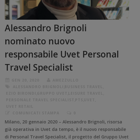
Alessandro Brignoli
nominato nuovo
responsabile Uvet Personal
Travel Specialist
GEN 20, 2020
AMEZZULLO
ALESSANDRO BRIGNOLI
,
BUSINESS TRAVEL
,
EZIO BIRONDI
,
GRUPPO UVET
,
LEISURE TRAVEL
,
PERSONALE TRAVEL SPECIALIST
,
PTS
,
UVET
,
UVET RETAIL
COMUNICATI STAMPA
0
Milano, 20 gennaio 2020 – Alessandro Brignoli, risorsa
già operativa in Uvet da tempo, è il nuovo responsabile
di Personal Travel Specialist, il progetto del Gruppo Uvet