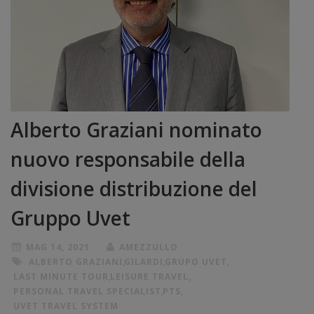
Alberto Graziani nominato
nuovo responsabile della
divisione distribuzione del
Gruppo Uvet
MAG 14, 2021
AMEZZULLO
ALBERTO GRAZIANI
,
GILARDI
,
GRUPO UVET
,
LAST MINUTE TOUR
,
LEISURE TRAVEL
,
PERSONAL TRAVEL SPECIALIST
,
PTS
,
UVET TRAVEL SYSTEM