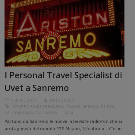
I Personal Travel Specialist di
Uvet a Sanremo
FEB 05, 2018
AMEZZULLO
GRUPPO UVET
,
PERSONAL TRAVEL SPECIALIST
,
PTS
COMUNICATI STAMPA
0
Partono da Sanremo le nuove interviste radiofoniche ai
protagonisti del mondo PTS Milano, 5 febbraio – C’è un