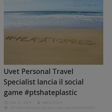
Uvet Personal Travel
Specialist lancia il social
game #ptshateplastic
LUG 11, 2019
AMEZZULLO
#PTSHATEPLASTIC
,
GLAUCO AUTERI
,
GRUPPO UVET
,