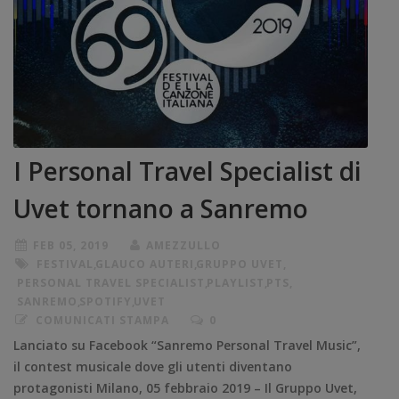
I Personal Travel Specialist di
Uvet tornano a Sanremo
FEB 05, 2019
AMEZZULLO
FESTIVAL
,
GLAUCO AUTERI
,
GRUPPO UVET
,
PERSONAL TRAVEL SPECIALIST
,
PLAYLIST
,
PTS
,
SANREMO
,
SPOTIFY
,
UVET
COMUNICATI STAMPA
0
Lanciato su Facebook “Sanremo Personal Travel Music”,
il contest musicale dove gli utenti diventano
protagonisti Milano, 05 febbraio 2019 – Il Gruppo Uvet,