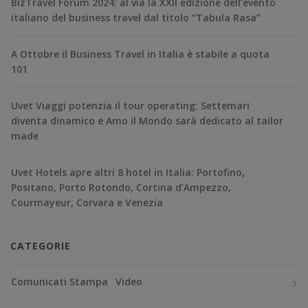
BizTravel Forum 2024: al via la XXII edizione dell’evento
italiano del business travel dal titolo “Tabula Rasa”
A Ottobre il Business Travel in Italia è stabile a quota
101
Uvet Viaggi potenzia il tour operating: Settemari
diventa dinamico e Amo il Mondo sarà dedicato al tailor
made
Uvet Hotels apre altri 8 hotel in Italia: Portofino,
Positano, Porto Rotondo, Cortina d’Ampezzo,
Courmayeur, Corvara e Venezia
CATEGORIE
Comunicati Stampa
Video