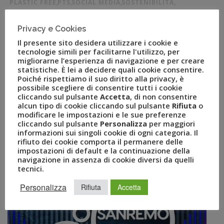
PLASTIC FREE
,
PTS
,
SOCIAL MEDIA
,
SOSTENIBILITÀ
,
TURISMO SOSTENIBILE
,
UVET
,
UVET GBT
,
UVET PERSONAL TRAVEL SPECIALIST
Privacy e Cookies
COMUNICATI STAMPA
0
Il presente sito desidera utilizzare i cookie e
Milano, 11 luglio 2019 – #PTSHATEPLASTIC, PTS odia la
tecnologie simili per facilitarne l'utilizzo, per
plastica. Con questo hashtag Uvet Personal Travel
migliorarne l’esperienza di navigazione e per creare
statistiche. È lei a decidere quali cookie consentire.
Specialist lancia il suo “social game” e la battaglia
Poiché rispettiamo il suo diritto alla privacy, è
contro l’inquinamento nel rispetto dell’ambiente. Il
possibile scegliere di consentire tutti i cookie
simpatico social game è rivolto a tutti i clienti dei
cliccando sul pulsante
Accetta
, di non consentire
alcun tipo di cookie cliccando sul pulsante
Rifiuta
o
Personal Travel Specialist che dal 15 luglio al 31 agosto
modificare le impostazioni e le sue preferenze
saranno in vacanza e […]
cliccando sul pulsante
Personalizza
per maggiori
informazioni sui singoli cookie di ogni categoria. Il
rifiuto dei cookie comporta il permanere delle
impostazioni di default e la continuazione della
navigazione in assenza di cookie diversi da quelli
tecnici.
Personalizza
Rifiuta
Accetta