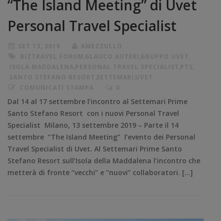
“The Island Meeting” di Uvet
Personal Travel Specialist
SET 13, 2019
AMEZZULLO
BIZTRAVEL FORUM
,
GLAUCO AUTERI
,
GRUPPO UVET
,
ISOLA MADDALENA
,
PERSONAL TRAVEL SPECIALIST
,
PTS
,
SANTO STEFANO RESORT
,
SETTEMARI
,
UVET
COMUNICATI STAMPA
0
Dal 14 al 17 settembre l’incontro al Settemari Prime
Santo Stefano Resort con i nuovi Personal Travel
Specialist Milano, 13 settembre 2019 – Parte il 14
settembre “The Island Meeting” l’evento dei Personal
Travel Specialist di Uvet. Al Settemari Prime Santo
Stefano Resort sull’Isola della Maddalena l’incontro che
metterà di fronte “vecchi” e “nuovi” collaboratori. […]