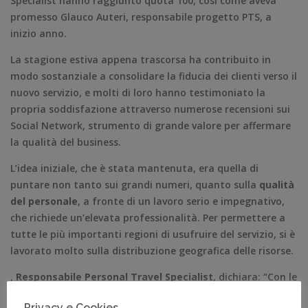
Specialist hanno raggiunto quota 100, così come aveva
promesso Glauco Auteri, responsabile progetto PTS, a
inizio anno.
La stagione estiva appena trascorsa ha contribuito in
modo sostanziale a consolidare la fiducia dei clienti verso il
nuovo servizio, e molti di loro hanno testimoniato la
propria soddisfazione attraverso numerose recensioni sui
Social Network, strumento di grande valore per affermare
la qualità del business.
L’idea iniziale, che è stata mantenuta, era quella di
puntare non tanto sui grandi numeri, quanto sulla
qualità
del personale
, a fronte di un lavoro serio e impegnativo,
che richiede un’elevata professionalità. Per permettere a
tutte le più importanti regioni di usufruire del servizio, si è
lavorato molto sulla distribuzione geografica delle risorse.
,
Responsabile Personal Travel Specialist
, dichiara: “Con le
Direzioni UVET avevamo posto la “quota 100” come
Privacy e Cookies