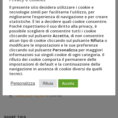
obiettivo del primo triennio di vita del progetto, e averlo
Il presente sito desidera utilizzare i cookie e
raggiunto è per tutti noi fonte di grande soddisfazione.
tecnologie simili per facilitarne l'utilizzo, per
Durante il Biz Travel Forum di novembre festeggeremo il
migliorarne l’esperienza di navigazione e per creare
risultato ottenuto, insieme ai protagonisti di questi nostri
statistiche. È lei a decidere quali cookie consentire.
Poiché rispettiamo il suo diritto alla privacy, è
primi anni di attività. Selezionare le figure dei Personal
possibile scegliere di consentire tutti i cookie
Travel Specialist non è semplice ma siamo riusciti, nel
cliccando sul pulsante
Accetta
, di non consentire
tempo, a creare un modello di selezione efficace e
alcun tipo di cookie cliccando sul pulsante
Rifiuta
o
modificare le impostazioni e le sue preferenze
soprattutto, abbiamo creato un sistema di vendita viaggi
cliccando sul pulsante
Personalizza
per maggiori
e vacanze che riscontra notevole gradimento da parte dei
informazioni sui singoli cookie di ogni categoria. Il
clienti. Continuiamo nel processo di selezione: l’ultimo
rifiuto dei cookie comporta il permanere delle
impostazioni di default e la continuazione della
Recruiting Day del 2018 sarà il 13 novembre”.
navigazione in assenza di cookie diversi da quelli
tecnici.
Allegati
Personalizza
Rifiuta
Accetta
Uvet_cs_PTS_10.10
(506 kB)
Uvet_cs_PTS_10.10
(506 kB)
SHARE THIS