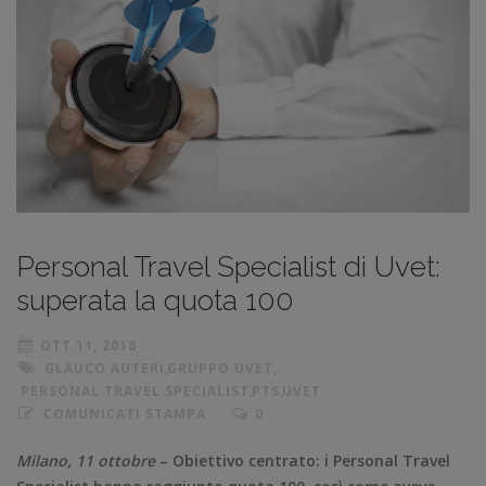
Personal Travel Specialist di Uvet:
superata la quota 100
OTT 11, 2018
GLAUCO AUTERI
,
GRUPPO UVET
,
PERSONAL TRAVEL SPECIALIST
,
PTS
,
UVET
COMUNICATI STAMPA
0
Milano, 11 ottobre
– Obiettivo centrato: i Personal Travel