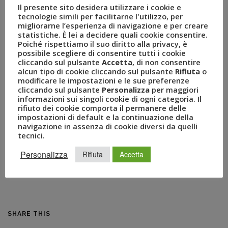
Il presente sito desidera utilizzare i cookie e
iniziato il suo percorso professionale in una delle principali
tecnologie simili per facilitarne l'utilizzo, per
agenzie della città. In Uvet dal 2014, ha svolto l’incarico di
migliorarne l’esperienza di navigazione e per creare
statistiche. È lei a decidere quali cookie consentire.
Direttore di Filiale, prima di ricoprire il ruolo di Senior Sales
Poiché rispettiamo il suo diritto alla privacy, è
Manager nella divisione Business Travel – Piccole e Medie
possibile scegliere di consentire tutti i cookie
Imprese di Uvet Retail.
cliccando sul pulsante
Accetta
, di non consentire
alcun tipo di cookie cliccando sul pulsante
Rifiuta
o
Personal Travel Specialist, nato a fine 2014, è un progetto
modificare le impostazioni e le sue preferenze
cliccando sul pulsante
Personalizza
per maggiori
che – forte di oltre 6.000 clienti soddisfatti – testimonia
informazioni sui singoli cookie di ogni categoria. Il
l’impegno di Uvet nell’ambito della distribuzione turistica,
rifiuto dei cookie comporta il permanere delle
anche verso canali più innovativi, moderni e
impostazioni di default e la continuazione della
navigazione in assenza di cookie diversi da quelli
contemporanei.
tecnici.
Allegati
Personalizza
Rifiuta
Accetta
2. 20012020_PTS_Brignoli_responsabile_def
(590 kB)
SHARE THIS