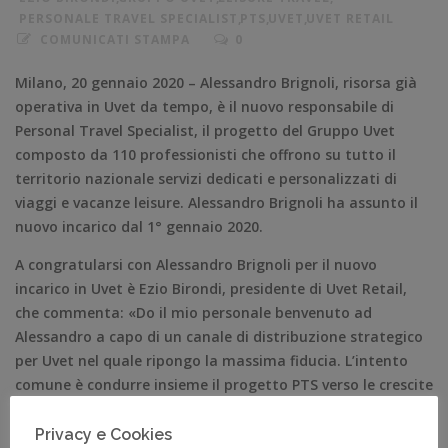
PERSONALE TRAVEL SPECIALIST
,
PTS
,
UVET
,
UVET RETAIL
COMUNICATI STAMPA
0
Milano, 20 gennaio 2020 – Alessandro Brignoli, risorsa già
operativa in Uvet da tempo, è il nuovo responsabile di
Personal Travel Specialist, il progetto del Gruppo Uvet
composto da 110 professionisti che offrono su tutto il
territorio nazionale servizi dedicati e personalizzati di
viaggi e vacanze leisure. Alessandro Brignoli ha assunto il
nuovo incarico dal 1° gennaio 2020.
A congratularsi con Alessandro Brignoli per il nuovo
incarico in Uvet è Ezio Birondi, presidente di Uvet Retail,
che commenta: «Do il mio personale benvenuto ad
Alessandro a capo di un canale di distribuzione strategico
per Uvet nel quale ripongo la massima fiducia. L’intento
comune è condurre insieme il progetto PTS verso le crescite
che tutti ci aspettiamo».
Privacy e Cookies
Alessandro Brignoli, classe 1980, è nato a Bergamo e ha