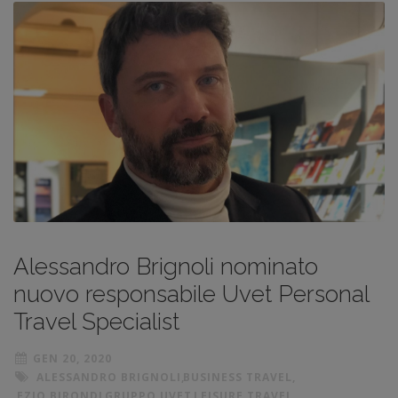
Alessandro Brignoli nominato
nuovo responsabile Uvet Personal
Travel Specialist
GEN 20, 2020
ALESSANDRO BRIGNOLI
,
BUSINESS TRAVEL
,
EZIO BIRONDI
,
GRUPPO UVET
,
LEISURE TRAVEL
,