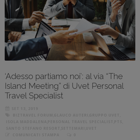
‘Adesso partiamo noi’: al via “The
Island Meeting” di Uvet Personal
Travel Specialist
SET 13, 2019
BIZTRAVEL FORUM
,
GLAUCO AUTERI
,
GRUPPO UVET
,
ISOLA MADDALENA
,
PERSONAL TRAVEL SPECIALIST
,
PTS
,
SANTO STEFANO RESORT
,
SETTEMARI
,
UVET
COMUNICATI STAMPA
0