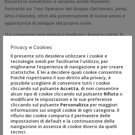
Durante la convention vi saranno anche momenti
formativi sui Tour Operator del Gruppo (Settemari, Jump,
Amo il Mondo), oltre alla presentazione di nuove azioni e
opportunità di sviluppo del proprio ruolo.
“La convention non servirà a giudicare i buoni e cattivi. Si
tratta, invece, di un’occasione per valorizzare i Personal
Privacy e Cookies
Travel Specialist, tutti dotati di un enorme potenziale,
Il presente sito desidera utilizzare i cookie e
fornendo loro strumenti e know-how per operare al meglio e
tecnologie simili per facilitarne l'utilizzo, per
ottimizzare la propria attività quotidiana” –
ha dichiarato
migliorarne l’esperienza di navigazione e per creare
Glauco Auteri, Responsabile Uvet Personal Travel
statistiche. È lei a decidere quali cookie consentire.
Poiché rispettiamo il suo diritto alla privacy, è
Specialist
-. “C’è mercato e c’è futuro per chi ha voglia di
possibile scegliere di consentire tutti i cookie
fare bene. Solo ad agosto abbiamo analizzato più di 150
cliccando sul pulsante
Accetta
, di non consentire
curriculum ed esaminato oltre 50 persone per scegliere le
alcun tipo di cookie cliccando sul pulsante
Rifiuta
o
modificare le impostazioni e le sue preferenze
prime dieci da portare con noi al ‘Recruiting island’ e
cliccando sul pulsante
Personalizza
per maggiori
inserirle subito in organico. Ho potuto notare un’altissima
informazioni sui singoli cookie di ogni categoria. Il
attenzione verso la nostra organizzazione e verso
rifiuto dei cookie comporta il permanere delle
impostazioni di default e la continuazione della
quest’attività da persone che presentano profili
navigazione in assenza di cookie diversi da quelli
professionali e competenze molto interessanti e tutti
tecnici.