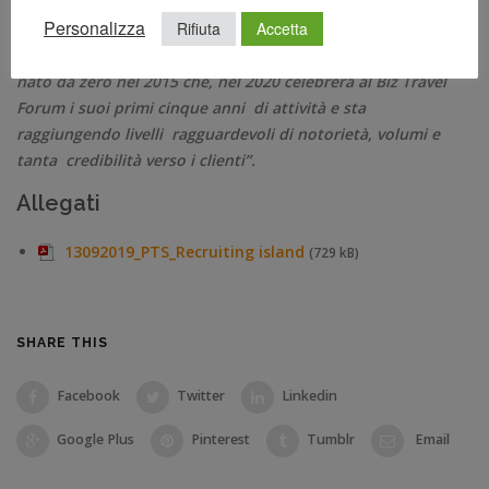
provenienti dal mondo della distribuzione. I numeri estivi
Personalizza
Rifiuta
Accetta
hanno fatto registrare risultati molto positivi su tutti i fronti
e una crescita interessantissima. Si tratta di un progetto
nato da zero nel 2015 che, nel 2020 celebrerà al Biz Travel
Forum i suoi primi cinque anni di attività e sta
raggiungendo livelli ragguardevoli di notorietà, volumi e
tanta credibilità verso i clienti”.
Allegati
13092019_PTS_Recruiting island
(729 kB)
SHARE THIS
Facebook
Twitter
Linkedin
Google Plus
Pinterest
Tumblr
Email