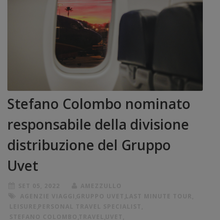
Stefano Colombo nominato
responsabile della divisione
distribuzione del Gruppo
Uvet
SET 05, 2022
AMEZZULLO
AGENZIE VIAGGI
,
GRUPPO UVET
,
LAST MINUTE TOUR
,
LEISURE
,
PERSONAL TRAVEL SPECIALIST
,
STEFANO COLOMBO
,
TRAVEL
,
UVET
,