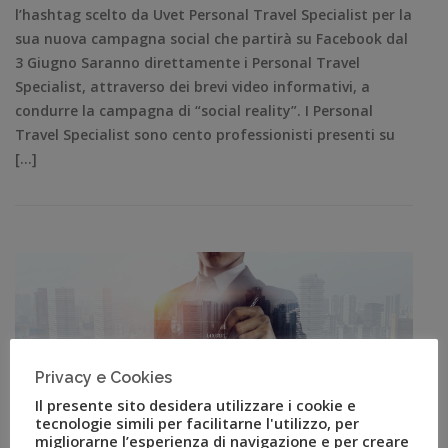
l’hashtag scelto da Uvet Personal Travel Specialist per la
sua nuova campagna social che partirà su Facebook dal
3 Giugno Saranno direttamente i Personal Travel
Specialist, attraverso dei brevi video informativi, a
condurre la campagna di “social reality”. I Personal
Travel Specialist sono cento professionisti presenti su
[…]
Privacy e Cookies
Il presente sito desidera utilizzare i cookie e
tecnologie simili per facilitarne l'utilizzo, per
migliorarne l’esperienza di navigazione e per creare