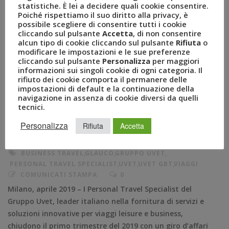
statistiche. È lei a decidere quali cookie consentire.
Poiché rispettiamo il suo diritto alla privacy, è
possibile scegliere di consentire tutti i cookie
Boom di vendite per i
cliccando sul pulsante
Accetta
, di non consentire
alcun tipo di cookie cliccando sul pulsante
Rifiuta
o
modificare le impostazioni e le sue preferenze
Personal Travel Specialist di
cliccando sul pulsante
Personalizza
per maggiori
informazioni sui singoli cookie di ogni categoria. Il
Uvet: raddoppia il giro
rifiuto dei cookie comporta il permanere delle
impostazioni di default e la continuazione della
d’affari nel primo trimestre
navigazione in assenza di cookie diversi da quelli
tecnici.
2019
Personalizza
Rifiuta
Accetta
APR 04, 2019
AMEZZULLO
BUSINESS TRAVEL
,
GLAUCO
,
GRUPPO UVET
,
PERSONAL TRAVEL SPECIALIST
,
UVET
,
UVET GBT
,
VIAGGI
COMUNICATI STAMPA
0
Milano, aprile 2019 – I Personal Travel Specialist del
Gruppo Uvet, leader italiano nella fornitura di servizi e
soluzioni innovative per viaggi leisure e business,
chiudono il primo trimestre del 2019 con un giro d’affari