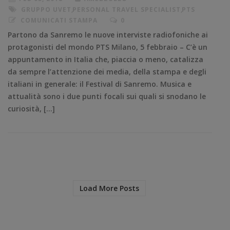
GRUPPO UVET
,
PERSONAL TRAVEL SPECIALIST
,
PTS
COMUNICATI STAMPA
0
Partono da Sanremo le nuove interviste radiofoniche ai
protagonisti del mondo PTS Milano, 5 febbraio – C’è un
appuntamento in Italia che, piaccia o meno, catalizza
da sempre l’attenzione dei media, della stampa e degli
italiani in generale: il Festival di Sanremo. Musica e
attualità sono i due punti focali sui quali si snodano le
curiosità, […]
Load More Posts