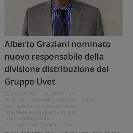
Alberto Graziani nominato
nuovo responsabile della
divisione distribuzione del
Gruppo Uvet
MAG 14, 2021
AMEZZULLO
ALBERTO GRAZIANI
,
GILARDI
,
GRUPO UVET
,
LAST MINUTE TOUR
,
LEISURE TRAVEL
,
PERSONAL TRAVEL SPECIALIST
,
PTS
,
UVET TRAVEL SYSTEM
COMUNICATI STAMPA
0