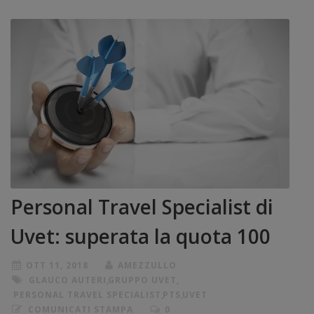
Personal Travel Specialist di
Uvet: superata la quota 100
OTT 11, 2018
AMEZZULLO
GLAUCO AUTERI
,
GRUPPO UVET
,
PERSONAL TRAVEL SPECIALIST
,
PTS
,
UVET
COMUNICATI STAMPA
0