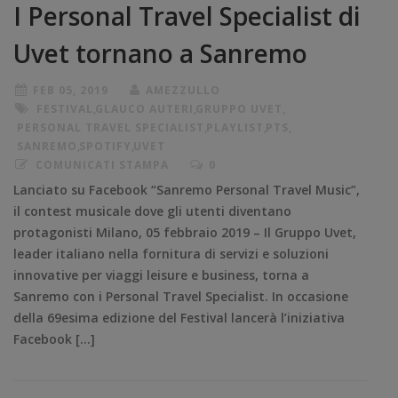
I Personal Travel Specialist di
Uvet tornano a Sanremo
FEB 05, 2019
AMEZZULLO
FESTIVAL
,
GLAUCO AUTERI
,
GRUPPO UVET
,
PERSONAL TRAVEL SPECIALIST
,
PLAYLIST
,
PTS
,
SANREMO
,
SPOTIFY
,
UVET
COMUNICATI STAMPA
0
Lanciato su Facebook “Sanremo Personal Travel Music”,
il contest musicale dove gli utenti diventano
protagonisti Milano, 05 febbraio 2019 – Il Gruppo Uvet,
leader italiano nella fornitura di servizi e soluzioni
innovative per viaggi leisure e business, torna a
Sanremo con i Personal Travel Specialist. In occasione
della 69esima edizione del Festival lancerà l’iniziativa
Facebook […]