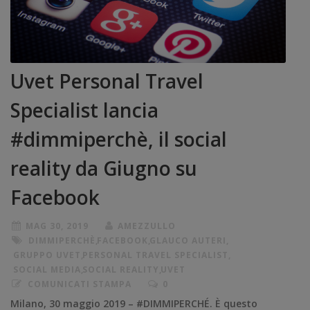
Uvet Personal Travel
Specialist lancia
#dimmiperchè, il social
reality da Giugno su
Facebook
MAG 30, 2019
AMEZZULLO
DIMMIPERCHÈ
,
FACEBOOK
,
GLAUCO AUTERI
,
GRUPPO UVET
,
PERSONAL TRAVEL SPECIALIST
,
SOCIAL MEDIA
,
SOCIAL REALITY
,
UVET
COMUNICATI STAMPA
0
Milano, 30 maggio 2019 – #DIMMIPERCHÉ. È questo