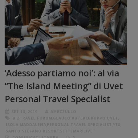
‘Adesso partiamo noi’: al via
“The Island Meeting” di Uvet
Personal Travel Specialist
SET 13, 2019
AMEZZULLO
BIZTRAVEL FORUM
,
GLAUCO AUTERI
,
GRUPPO UVET
,
ISOLA MADDALENA
,
PERSONAL TRAVEL SPECIALIST
,
PTS
,
SANTO STEFANO RESORT
,
SETTEMARI
,
UVET
COMUNICATI STAMPA
0