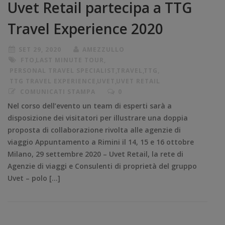
Uvet Retail partecipa a TTG
Travel Experience 2020
SET 29, 2020
AMEZZULLO
FTO
,
LAST MINUTE TOUR
,
PERSONAL TRAVEL SPECIALIST
,
TRAVEL
,
TTG
,
TTG TRAVEL EXPERIENCE
,
UVET
,
UVET RETAIL
COMUNICATI STAMPA
0
Nel corso dell’evento un team di esperti sarà a
disposizione dei visitatori per illustrare una doppia
proposta di collaborazione rivolta alle agenzie di
viaggio Appuntamento a Rimini il 14, 15 e 16 ottobre
Milano, 29 settembre 2020 – Uvet Retail, la rete di
Agenzie di viaggi e Consulenti di proprietà del gruppo
Uvet – polo […]