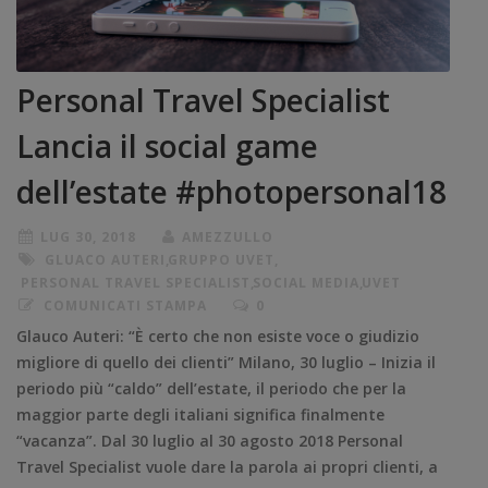
Personal Travel Specialist
Lancia il social game
dell’estate #photopersonal18
LUG 30, 2018
AMEZZULLO
GLUACO AUTERI
,
GRUPPO UVET
,
PERSONAL TRAVEL SPECIALIST
,
SOCIAL MEDIA
,
UVET
COMUNICATI STAMPA
0
Glauco Auteri: “È certo che non esiste voce o giudizio
migliore di quello dei clienti” Milano, 30 luglio – Inizia il
periodo più “caldo” dell’estate, il periodo che per la
maggior parte degli italiani significa finalmente
“vacanza”. Dal 30 luglio al 30 agosto 2018 Personal
Travel Specialist vuole dare la parola ai propri clienti, a