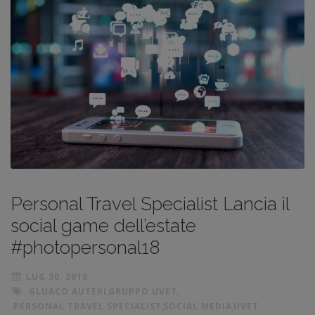
Personal Travel Specialist Lancia il
social game dell’estate
#photopersonal18
LUG 30, 2018
GLUACO AUTERI
,
GRUPPO UVET
,
PERSONAL TRAVEL SPECIALIST
,
SOCIAL MEDIA
,
UVET