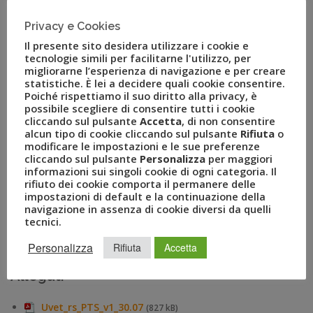
vendita ricevuto e, successivamente, di postare una foto
della propria vacanza su Instagram con #photopersonal18,
Privacy e Cookies
ed essere cosi protagonisti sui social. A fine agosto poi,
Il presente sito desidera utilizzare i cookie e
verrà premiata la foto più apprezzata.
tecnologie simili per facilitarne l'utilizzo, per
migliorarne l’esperienza di navigazione e per creare
Glauco Auteri, Responsabile Personal Travel Specialist
,
statistiche. È lei a decidere quali cookie consentire.
Poiché rispettiamo il suo diritto alla privacy, è
commenta:”
Ci mettiamo in discussione in modo attivo e
possibile scegliere di consentire tutti i cookie
social nel periodo “clou” dell’estate e in quello in cui
cliccando sul pulsante
Accetta
, di non consentire
abbiamo il maggior numero di clienti in viaggio. È certo che
alcun tipo di cookie cliccando sul pulsante
Rifiuta
o
modificare le impostazioni e le sue preferenze
non esiste voce o giudizio migliore di quello dei clienti e
cliccando sul pulsante
Personalizza
per maggiori
sappiamo bene quanto questi possano essere senza filtri ma
informazioni sui singoli cookie di ogni categoria. Il
pensiamo che i nostri collaboratori abbiano operato bene e
rifiuto dei cookie comporta il permanere delle
impostazioni di default e la continuazione della
vogliamo metterci alla prova. Un rischio che dobbiamo e
navigazione in assenza di cookie diversi da quelli
vogliamo correre per fare valutazioni sul nostro futuro e,
tecnici.
contestualmente, per aumentare la reputazione del nostro
Personalizza
Rifiuta
Accetta
servizio di vendita
”.
Allegati
Uvet_rs_PTS_v1_30.07
(827 kB)