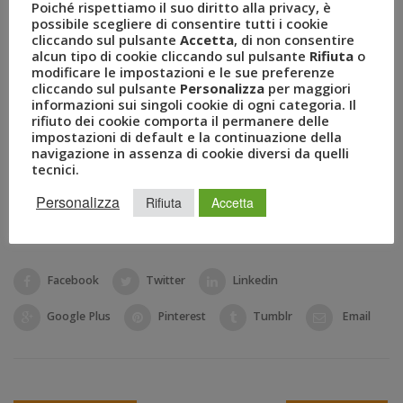
Poiché rispettiamo il suo diritto alla privacy, è
particolari. Ciò dimostra che, questa professione, genera
possibile scegliere di consentire tutti i cookie
cliccando sul pulsante
Accetta
, di non consentire
massima soddisfazione agli utenti e alle persone che la
alcun tipo di cookie cliccando sul pulsante
Rifiuta
o
svolgono convivendo, nel massimo rispetto, con i canali di
modificare le impostazioni e le sue preferenze
vendita più tradizionali.
cliccando sul pulsante
Personalizza
per maggiori
informazioni sui singoli cookie di ogni categoria. Il
Allegati
rifiuto dei cookie comporta il permanere delle
impostazioni di default e la continuazione della
navigazione in assenza di cookie diversi da quelli
uvet_cs_pts GIUGNO - 20 giugno
(803 kB)
tecnici.
Personalizza
Rifiuta
Accetta
SHARE THIS
Facebook
Twitter
Linkedin
Google Plus
Pinterest
Tumblr
Email