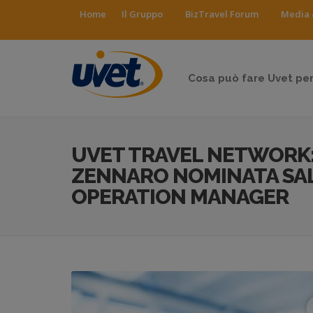
Home
Il Gruppo
BizTravel Forum
Media 
Cosa può fare Uvet per
UVET TRAVEL NETWORK
ZENNARO NOMINATA SAL
OPERATION MANAGER