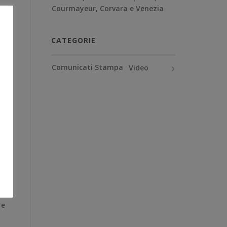
Courmayeur, Corvara e Venezia
CATEGORIE
Comunicati Stampa
Video
 e