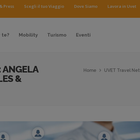
& Press
Scegli il tuo Viaggio
Dove Siamo
Lavora in Uvet
 te?
Mobility
Turismo
Eventi
: ANGELA
Home
UVET Travel Net
ES &