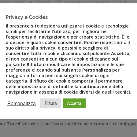
,
UVET TRAVEL NETWORK
COMUNICATI STAMPA
0
Privacy e Cookies
avel Manager
Il presente sito desidera utilizzare i cookie e tecnologie
simili per facilitarne l'utilizzo, per migliorarne
l’esperienza di navigazione e per creare statistiche. È lei
istrutturazione interno a Uvet Travel Network che, dopo un
a decidere quali cookie consentire. Poiché rispettiamo il
suo diritto alla privacy, è possibile scegliere di
 le agenzie e l’ottimizzazione dei processi organizzativi,
consentire tutti i cookie cliccando sul pulsante
Accetta
,
ork & Relax
” che si svolgerà c/o il Clubviaggi World Resort di
di non consentire alcun tipo di cookie cliccando sul
pulsante
Rifiuta
o modificare le impostazioni e le sue
preferenze cliccando sul pulsante
Personalizza
per
maggiori informazioni sui singoli cookie di ogni
ommerciale del Gruppo Alpitour, di Welcome Travel Group e
categoria. Il rifiuto dei cookie comporta il permanere
 di Bluvacanze, assume il ruolo di
Sales&Operations Manager
delle impostazioni di default e la continuazione della
onale per la gestione specifica di tutte le attività e i servizi
navigazione in assenza di cookie diversi da quelli tecnici.
tà della forza vendite, che permetterà un sicuro sviluppo
Personalizza
Rifiuta
Accetta
itorio e di tutte le attività di vendita connesse.
ria esperienza pluriennale UVET in ambito
Corporate Travel
,
vet Travel Network, con focus specifico su strumenti tecnologici