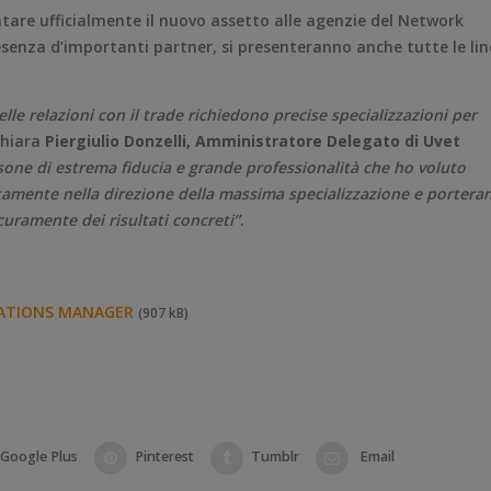
entare ufficialmente il nuovo assetto alle agenzie del Network
esenza d’importanti partner, si presenteranno anche tutte le lin
lle relazioni con il trade richiedono precise specializzazioni per
chiara
Piergiulio Donzelli, Amministratore Delegato di Uvet
one di estrema fiducia e grande professionalità che ho voluto
amente nella direzione della massima specializzazione e portera
icuramente dei risultati concreti”
.
ATIONS MANAGER
(907 kB)
Google Plus
Pinterest
Tumblr
Email