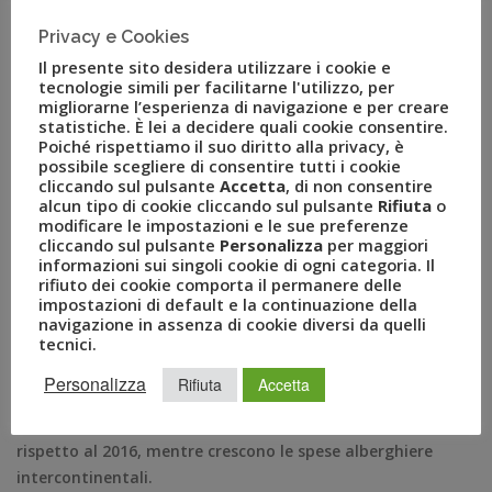
Dal calcolo della variazione triennale, invece, si evince una
sostanziale stabilità dei prezzi: nel 2015 il prezzo medio
Privacy e Cookies
era infatti di 49 euro.
Il presente sito desidera utilizzare i cookie e
tecnologie simili per facilitarne l'utilizzo, per
Dal 2014 abbiamo assistito a un cambiamento delle
migliorarne l’esperienza di navigazione e per creare
statistiche. È lei a decidere quali cookie consentire.
abitudini di chi viaggia per affari grazie all’alta velocità che
Poiché rispettiamo il suo diritto alla privacy, è
ha ridotto il tempo di trasferta tra Roma e Milano. Il 2015
possibile scegliere di consentire tutti i cookie
ha visto il previsto sorpasso del treno sull’aereo: dal 1°
cliccando sul pulsante
Accetta
, di non consentire
alcun tipo di cookie cliccando sul pulsante
Rifiuta
o
Semestre 2015 il mezzo preferito è stato il treno con una
modificare le impostazioni e le sue preferenze
quota pari al 55% sul totale. Rispetto al 2015, nel 2017 il
cliccando sul pulsante
Personalizza
per maggiori
treno ha guadagnato ulteriori 5 punti percentuali.
informazioni sui singoli cookie di ogni categoria. Il
rifiuto dei cookie comporta il permanere delle
impostazioni di default e la continuazione della
HOTEL
navigazione in assenza di cookie diversi da quelli
tecnici.
L’hôtellerie ha evidenziato nel 2017 un aumento della
spesa sul territorio nazionale con una quota superiore al
Personalizza
Rifiuta
Accetta
60% per cento del totale. Il segmento europeo ha visto un
calo della sua quota di mercato di oltre 2 punti percentuali
rispetto al 2016, mentre crescono le spese alberghiere
intercontinentali.