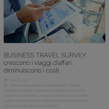
BUSINESS TRAVEL SURVEY:
crescono i viaggi d’affari,
diminuiscono i costi
LUG 15, 2017
AMSTERDAM
,
BRUXELLES
,
BUSINESS TRAVEL
,
BUSINESS TRAVEL SURVEY
,
DUBAI
,
FRANCOFORTE
,
GRUPPO UVET
,
HONG KONG
,
LONDRA
,
LUCA PATANÈ
,
MADRID
,
MILANO
,
NEW YORK
,
PARIGI
,
ROMA
,
SHANGAI
,
UVET GLOBAL BUSINESS TRAVEL