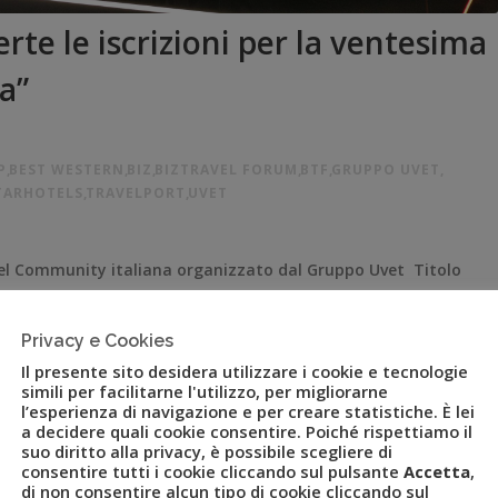
te le iscrizioni per la ventesima
a”
P
,
BEST WESTERN
,
BIZ
,
BIZTRAVEL FORUM
,
BTF
,
GRUPPO UVET
,
TARHOTELS
,
TRAVELPORT
,
UVET
avel Community italiana organizzato dal Gruppo Uvet Titolo
enari dei settori travel e turismo italiani tra i temi al centro
zioni per l’edizione 2023 di BizTravel Forum, l’evento
Privacy e Cookies
Il presente sito desidera utilizzare i cookie e tecnologie
simili per facilitarne l'utilizzo, per migliorarne
l’esperienza di navigazione e per creare statistiche. È lei
a decidere quali cookie consentire. Poiché rispettiamo il
suo diritto alla privacy, è possibile scegliere di
consentire tutti i cookie cliccando sul pulsante
Accetta
,
di non consentire alcun tipo di cookie cliccando sul