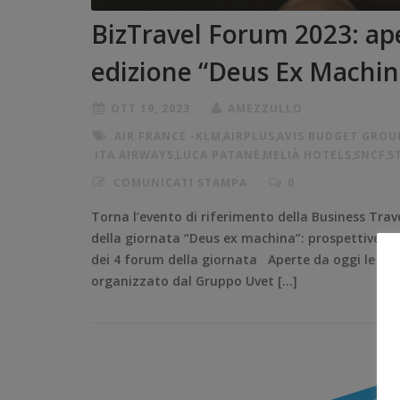
BizTravel Forum 2023: aper
edizione “Deus Ex Machin
OTT 19, 2023
AMEZZULLO
AIR FRANCE -KLM
,
AIRPLUS
,
AVIS BUDGET GROU
ITA AIRWAYS
,
LUCA PATANÈ
,
MELIÀ HOTELS
,
SNCF
,
S
COMUNICATI STAMPA
0
Torna l’evento di riferimento della Business Tr
della giornata “Deus ex machina”: prospettive e sc
dei 4 forum della giornata Aperte da oggi le iscri
organizzato dal Gruppo Uvet […]