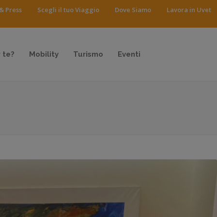
& Press
Scegli il tuo Viaggio
Dove Siamo
Lavora in Uvet
 te?
Mobility
Turismo
Eventi