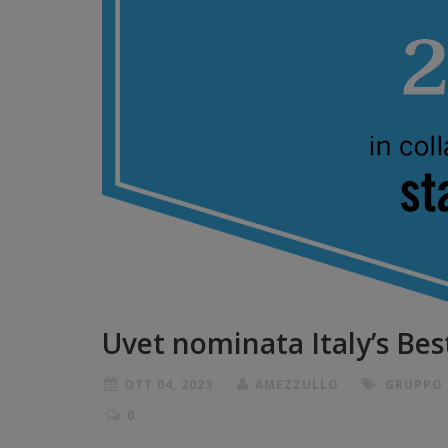
Uvet nominata Italy’s Be
OTT 04, 2023
AMEZZULLO
GRUPPO 
0