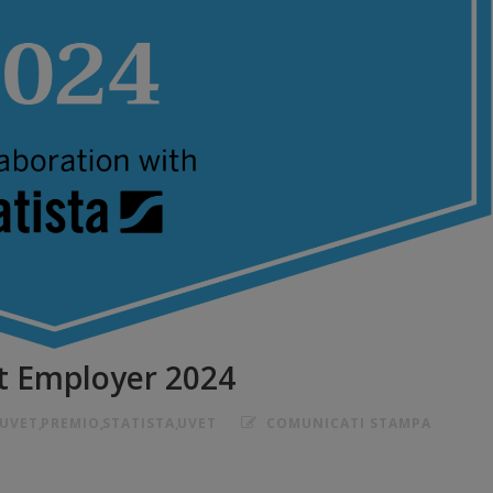
st Employer 2024
UVET
,
PREMIO
,
STATISTA
,
UVET
COMUNICATI STAMPA