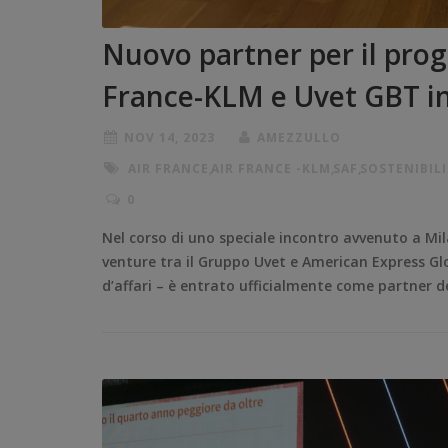
Nuovo partner per il pro
France-KLM e Uvet GBT ins
NOV 14, 2023
AMEZZULLO
AIR FRANCE
,
AIR FRANCE -KLM
,
SAF
,
SOSTENIBIL
0
Nel corso di uno speciale incontro avvenuto a Mila
venture tra il Gruppo Uvet e American Express Glob
d’affari – è entrato ufficialmente come partner 