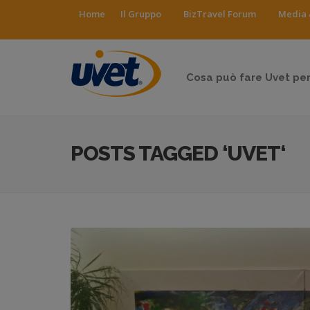
Home
Il Gruppo
BizTravel Forum
Media 
Cosa può fare Uvet per
POSTS TAGGED ‘UVET‘