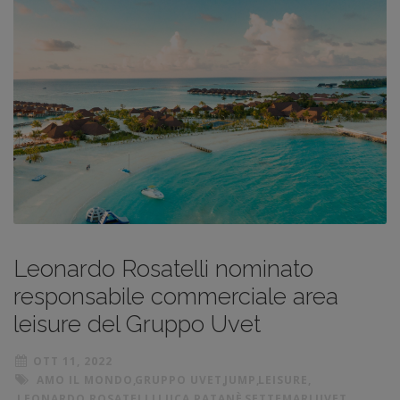
Leonardo Rosatelli nominato
responsabile commerciale area
leisure del Gruppo Uvet
OTT 11, 2022
AMO IL MONDO
,
GRUPPO UVET
,
JUMP
,
LEISURE
,
LEONARDO ROSATELLI
,
LUCA PATANÈ
,
SETTEMARI
,
UVET
,