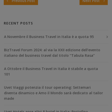
Previous Post
Next Post
RECENT POSTS
A Novembre il Business Travel in Italia è a quota 95
BizTravel Forum 2024: al via la XXII edizione dell’evento
italiano del business travel dal titolo “Tabula Rasa”
A Ottobre il Business Travel in Italia è stabile a quota
101
Uvet Viaggi potenzia il tour operating: Settemari
diventa dinamico e Amo il Mondo sarà dedicato al tailor
made
Uvet Hotels apre altri 8 hotel in Italia: Portofino,