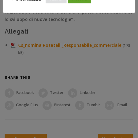
di un percorso di sviluppo che sta coinvolgendo tutta
l’azienda perché il futuro del travel passa anche attraverso
lo sviluppo di nuove tecnologie” .
Allegati
Cs_nomina Rosatelli_Responsabile_commerciale
(173
kB)
SHARE THIS
Facebook
Twitter
Linkedin
Google Plus
Pinterest
Tumblr
Email