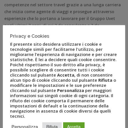
competenze nel settore travel grazie a una lunga carriera
che inizia come agente di viaggi e prosegue attraverso
esperienze che lo portano a lavorare per il Gruppo Uvet
negli ultimi 7 anni, di cui 2 da consulente e 3 da
amministratore delegato di Jump.
Privacy e Cookies
In questo ruolo ha sviluppato con i suoi collaboratori
Il presente sito desidera utilizzare i cookie e
l’innovativo software che gestisce Jump e che permette ai
tecnologie simili per facilitarne l'utilizzo, per
viaggiatori di creare il proprio pacchetto turistico su
migliorarne l’esperienza di navigazione e per creare
statistiche. È lei a decidere quali cookie consentire.
misura.
Poiché rispettiamo il suo diritto alla privacy, è
possibile scegliere di consentire tutti i cookie
“Auguro un ottimo lavoro a Leonardo che gode della mia
cliccando sul pulsante
Accetta
, di non consentire
fiducia e stima. Grazie alle sue competenze ed esperienze
alcun tipo di cookie cliccando sul pulsante
Rifiuta
o
maturate nei lunghi anni di carriera all’interno del Gruppo
modificare le impostazioni e le sue preferenze
cliccando sul pulsante
Personalizza
per maggiori
Uvet – ha dichiarato Luca Patanè, Presidente del Gruppo
informazioni sui singoli cookie di ogni categoria. Il
Uvet – abbiamo scelto lui per integrare i brand di
rifiuto dei cookie comporta il permanere delle
Settemari, Amo il Mondo e Jump in un’unica visione
impostazioni di default e la continuazione della
navigazione in assenza di cookie diversi da quelli
strategica, anche sotto l’aspetto commerciale. I nuovi
tecnici.
modelli tecnologici che Leonardo ha contribuito a portare
in azienda negli anni rappresentano l’inizio e la continuità
Personalizza
Rifiuta
Accetta