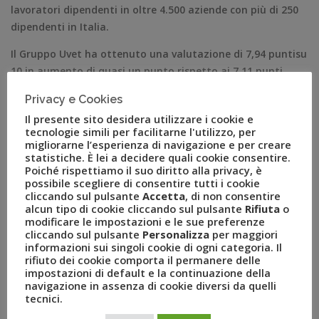
lavoratori dipendenti in oltre 4.500 aziende con più di 250
dipendenti in Italia.
Il Gruppo Uvet ha ottenuto una valutazione di 7,94 puntisu
10 in aumento di quasi un punto rispetto ai 7,11 punti
della classifica dell’anno scorso.
Privacy e Cookies
Questo riconoscimento conferma che Uvet da sempre pone
Il presente sito desidera utilizzare i cookie e
tecnologie simili per facilitarne l'utilizzo, per
al centro le proprie persone, che ogni giorno lavorano alla
migliorarne l’esperienza di navigazione e per creare
crescita e al successo dell’azienda. Il risultato ottenuto
statistiche. È lei a decidere quali cookie consentire.
conferma l’attenzione e l’impegno del Gruppo nel
Poiché rispettiamo il suo diritto alla privacy, è
possibile scegliere di consentire tutti i cookie
garantire, anno dopo anno, un ambiente di lavoro positivo
cliccando sul pulsante
Accetta
, di non consentire
in cui ognuno possa esprimere il proprio potenziale.
alcun tipo di cookie cliccando sul pulsante
Rifiuta
o
modificare le impostazioni e le sue preferenze
I temi della ricerca anonima di Statista che hanno
cliccando sul pulsante
Personalizza
per maggiori
generato la classifica e permesso di formare una
informazioni sui singoli cookie di ogni categoria. Il
rifiuto dei cookie comporta il permanere delle
valutazione sul grado di soddisfazione e benessere del
impostazioni di default e la continuazione della
lavoro all’interno delle aziende vede in cima il welfare a cui
navigazione in assenza di cookie diversi da quelli
si è aggiunto il concetto di wellbeing, un più generale
tecnici.
benessere per la conciliazione dei tempi vita-lavoro, oltre