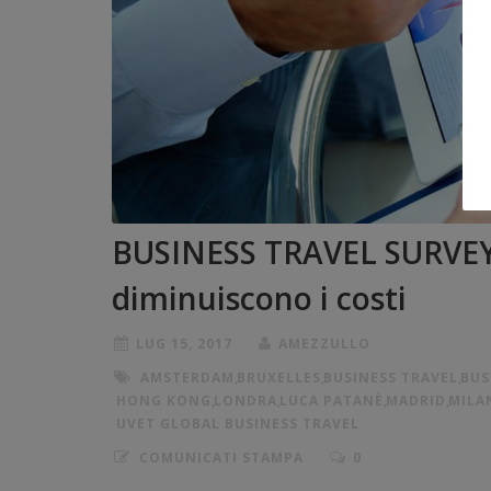
BUSINESS TRAVEL SURVEY: c
diminuiscono i costi
LUG 15, 2017
AMEZZULLO
AMSTERDAM
,
BRUXELLES
,
BUSINESS TRAVEL
,
BUS
HONG KONG
,
LONDRA
,
LUCA PATANÈ
,
MADRID
,
MILA
UVET GLOBAL BUSINESS TRAVEL
COMUNICATI STAMPA
0