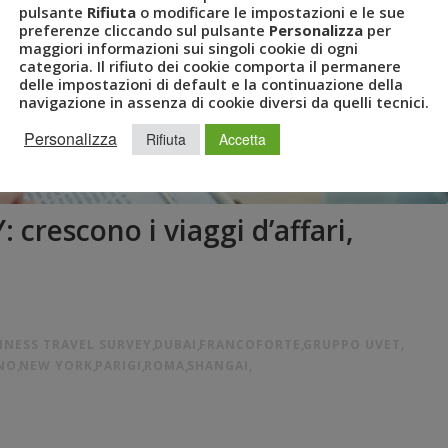
pulsante
Rifiuta
o modificare le impostazioni e le sue
preferenze cliccando sul pulsante
Personalizza
per
maggiori informazioni sui singoli cookie di ogni
categoria. Il rifiuto dei cookie comporta il permanere
delle impostazioni di default e la continuazione della
navigazione in assenza di cookie diversi da quelli tecnici.
Personalizza
Rifiuta
Accetta
rescono i viaggi d’affari,
INESS TRAVEL SURVEY
,
DUBAI
,
FRANCOFORTE
,
GRUPPO UVET
,
NO
,
NEW YORK
,
PARIGI
,
ROMA
,
SHANGAI
,