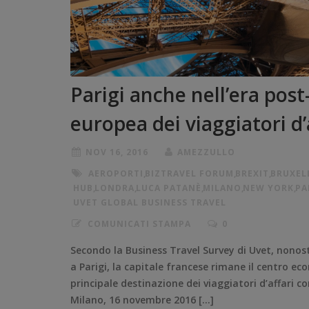
Parigi anche nell’era pos
europea dei viaggiatori d’
NOV 16, 2016
AMEZZULLO
AEROPORTI
,
BIZTRAVEL FORUM
,
BREXIT
,
BRUXEL
HUB
,
LONDRA
,
LUCA PATANÈ
,
MILANO
,
NEW YORK
,
PA
UVET GLOBAL BUSINESS TRAVEL
COMUNICATI STAMPA
0
Secondo la Business Travel Survey di Uvet, nonost
a Parigi, la capitale francese rimane il centro 
principale destinazione dei viaggiatori d’affari 
Milano, 16 novembre 2016 […]