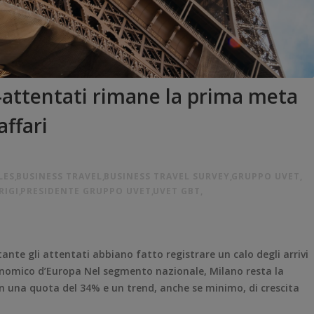
t-attentati rimane la prima meta
affari
LES
,
BUSINESS TRAVEL
,
BUSINESS TRAVEL SURVEY
,
GRUPPO UVET
,
RIGI
,
PRESIDENTE GRUPPO UVET
,
UVET GBT
,
ante gli attentati abbiano fatto registrare un calo degli arrivi
economico d’Europa Nel segmento nazionale, Milano resta la
con una quota del 34% e un trend, anche se minimo, di crescita