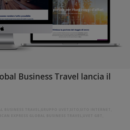
bal Business Travel lancia il
L BUSINESS TRAVEL
,
GRUPPO UVET
,
SITO
,
SITO INTERNET
,
ICAN EXPRESS GLOBAL BUSINESS TRAVEL
,
UVET GBT
,