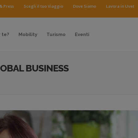
& Press
Scegli il tuo Viaggio
Dove Siamo
Lavora in Uvet
 te?
Mobility
Turismo
Eventi
LOBAL BUSINESS