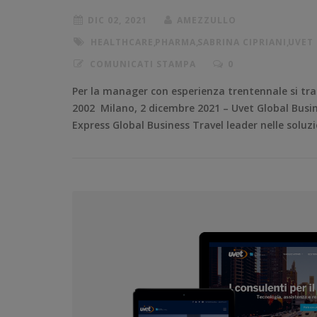
DIC 02, 2021
AMEZZULLO
HEALTHCARE
,
PHARMA
,
SABRINA CIPRIANI
,
UVET
COMUNICATI STAMPA
0
Per la manager con esperienza trentennale si tratt
2002 Milano, 2 dicembre 2021 – Uvet Global Busine
Express Global Business Travel leader nelle soluzion