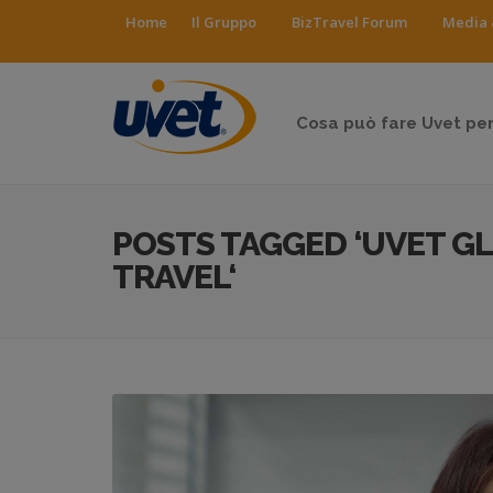
Home
Il Gruppo
BizTravel Forum
Media 
Cosa può fare Uvet per
POSTS TAGGED ‘UVET G
TRAVEL‘