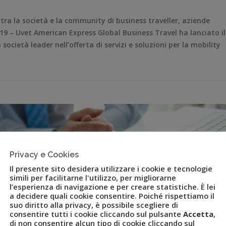
 tra la società e la community di business traveller, aziende
2019 – Uvet American Express Global Business Travel ha lanciato il
cietà leader nell’offerta di servizi e soluzioni per la mobility
Privacy e Cookies
Il presente sito desidera utilizzare i cookie e tecnologie
simili per facilitarne l'utilizzo, per migliorarne
l’esperienza di navigazione e per creare statistiche. È lei
a decidere quali cookie consentire. Poiché rispettiamo il
suo diritto alla privacy, è possibile scegliere di
consentire tutti i cookie cliccando sul pulsante
Accetta
,
di non consentire alcun tipo di cookie cliccando sul