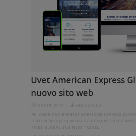
Uvet American Express Glo
nuovo sito web
GIU 18, 2019
AMEZZULLO
AMERICAN EXPRESS
,
AMERICAN EXPRESS GLOBA
SITO WEB
,
SNJ
,
SNJ MEDIA STUDIO
,
UVET
,
UVET AMER
UVET GLOBAL BUSINESS TRAVEL