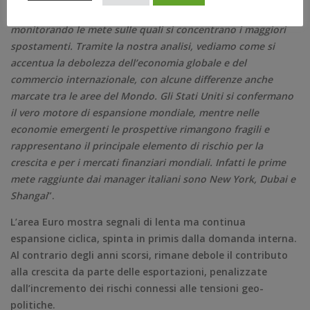
economico globale, basandosi sui dati del business travel e
monitorando le mete sulle quali si concentrano i maggiori
spostamenti. Tramite la nostra analisi, vediamo come si
accentua la debolezza dell’economia globale e del
commercio internazionale, con alcune differenze anche
marcate tra le aree del Mondo. Gli Stati Uniti si confermano
il vero motore di espansione mondiale, mentre nelle
economie emergenti le prospettive rimangono fragili e
rappresentano il principale elemento di rischio per la
crescita e per i mercati finanziari mondiali. Infatti le prime
mete raggiunte dai manager italiani sono New York, Dubai e
Shangai
”.
L’area Euro mostra segnali di lenta ma continua
espansione ciclica, spinta in primis dalla domanda interna.
Al contrario degli anni scorsi, rimane debole il contributo
alla crescita da parte delle esportazioni, penalizzate
dall’incremento dei rischi connessi alle tensioni geo-
politiche.