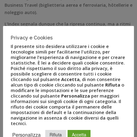
Business Travel (biglietteria aerea e ferroviaria, hôtellerie e
noleggio auto).
L’Index segnala dunque che la ripresa continua, ma a ritmi
minori rispetto alle previsioni.
Privacy e Cookies
A rallentare la crescita, secondo l’indagine, sono stati
Il presente sito desidera utilizzare i cookie e
diversi fattori, tra cui l’elevata volatilità sui mercati
tecnologie simili per facilitarne l'utilizzo, per
migliorarne l’esperienza di navigazione e per creare
finanziari di inizio anno, innescata dal tonfo dei mercati
statistiche. È lei a decidere quali cookie consentire.
asiatici, l’incertezza legata ai problemi del sistema
Poiché rispettiamo il suo diritto alla privacy, è
bancario italiano ma anche europeo, il calo della domanda
possibile scegliere di consentire tutti i cookie
cliccando sul pulsante
Accetta
, di non consentire
globale alimentato, in particolare, dalla caduta del prezzo
alcun tipo di cookie cliccando sul pulsante
Rifiuta
o
del petrolio, prima fonte di reddito per molti Paesi in via di
modificare le impostazioni e le sue preferenze
sviluppo. La Brexit ha inoltre aumentato il livello
cliccando sul pulsante
Personalizza
per maggiori
informazioni sui singoli cookie di ogni categoria. Il
d’incertezza sul futuro, con possibili ripercussioni negative
rifiuto dei cookie comporta il permanere delle
sugli investimenti e sul commercio.
impostazioni di default e la continuazione della
navigazione in assenza di cookie diversi da quelli
“
La Business Travel Survey è in grado da anni
– dichiara
tecnici.
Luca Patanè
,
Presidente Gruppo Uvet
–
di creare una più
Personalizza
Rifiuta
Accetta
che approfondita panoramica di quello che è lo scenario