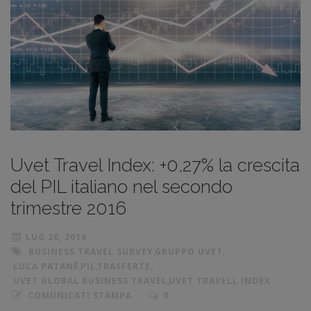
Uvet Travel Index: +0,27% la crescita
del PIL italiano nel secondo
trimestre 2016
LUG 20, 2016
BUSINESS TRAVEL SURVEY
,
GRUPPO UVET
,
LUCA PATANÈ
,
PIL
,
TRASFERTE
,
UVET GLOBAL BUSINESS TRAVEL
,
UVET TRAVELL INDEX
COMUNICATI STAMPA
0