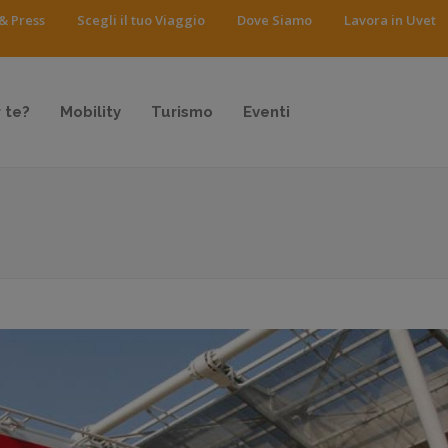
& Press
Scegli il tuo Viaggio
Dove Siamo
Lavora in Uvet
 te?
Mobility
Turismo
Eventi