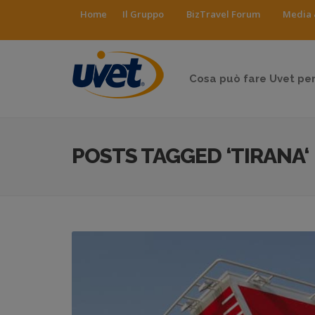
Home
Il Gruppo
BizTravel Forum
Media 
Cosa può fare Uvet per
POSTS TAGGED ‘TIRANA‘