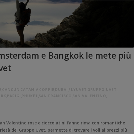
 Amsterdam e Bangkok le mete più
vet
E
,
CANCUN
,
CATANIA
,
COPPIE
,
DUBAI
,
FLYUVET
,
GRUPPO UVET
,
ORK
,
PARIGI
,
PHUKET
,
SAN FRANCISCO
,
SAN VALENTINO
,
 San Valentino rose e cioccolatini fanno rima con romantiche
rietà del Gruppo Uvet, permette di trovare i voli ai prezzi più