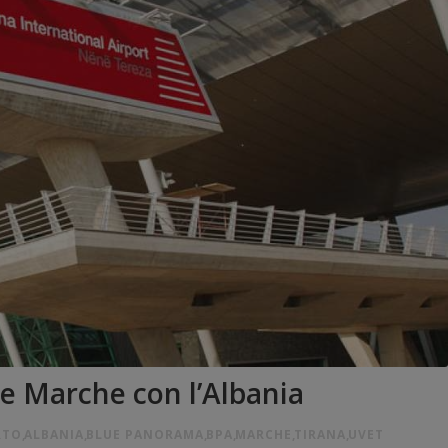
e Marche con l’Albania
RTO
,
ALBANIA
,
BLUE PANORAMA
,
BPA
,
MARCHE
,
TIRANA
,
UVET