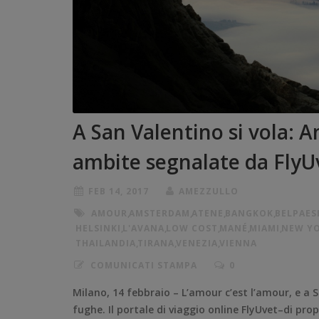
A San Valentino si vola:
ambite segnalate da FlyU
FEB 14, 2017
AMEZZULLO
AMOUR
,
AMSTERDAM
,
ATENE
,
BANGKOK
,
BELPAES
HELSINKI
,
L'AVANA
,
LOW COST
,
MANÉ
,
MIAMI
,
NEW Y
THAILANDIA
,
TIRANA
,
VENEZIA
,
VIENNA
COMUNICATI STAMPA
0
Milano, 14 febbraio – L’amour c’est l’amour, e a
fughe. Il portale di viaggio online FlyUvet–di prop