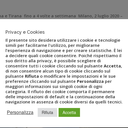
ona e Tirana fino a 4 volte a settimana Milano, 2 luglio 2020 –
era italiana, dal 4 luglio torna a collegare le Marche con
Ancona voli diretti di andata e ritorno per Tirana. Blue […]
Privacy e Cookies
Il presente sito desidera utilizzare i cookie e tecnologie
simili per facilitarne l'utilizzo, per migliorarne
l’esperienza di navigazione e per creare statistiche. È lei
a decidere quali cookie consentire. Poiché rispettiamo il
suo diritto alla privacy, è possibile scegliere di
consentire tutti i cookie cliccando sul pulsante
Accetta
,
di non consentire alcun tipo di cookie cliccando sul
pulsante
Rifiuta
o modificare le impostazioni e le sue
preferenze cliccando sul pulsante
Personalizza
per
maggiori informazioni sui singoli cookie di ogni
categoria. Il rifiuto dei cookie comporta il permanere
delle impostazioni di default e la continuazione della
navigazione in assenza di cookie diversi da quelli tecnici.
Personalizza
Rifiuta
Accetta