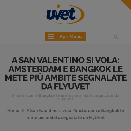
Apri Menu
A SAN VALENTINO SI VOLA:
AMSTERDAM E BANGKOK LE
METE PIÙ AMBITE SEGNALATE
DA FLYUVET
Amsterdam e Bangkok le mete più ambite segnalate da
FlyUvet
Home
A San Valentino si vola: Amsterdam e Bangkok le
mete più ambite segnalate da FlyUvet