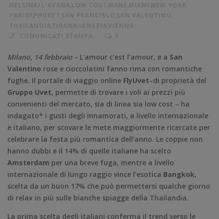
HELSINKI
,
L'AVANA
,
LOW COST
,
MANÉ
,
MIAMI
,
NEW YORK
,
PARIGI
,
PHUKET
,
SAN FRANCISCO
,
SAN VALENTINO
,
THAILANDIA
,
TIRANA
,
VENEZIA
,
VIENNA
COMUNICATI STAMPA
0
Milano, 14 febbraio
–
L’amour c’est l’amour, e a
San
Valentino
rose e cioccolatini fanno rima con romantiche
fughe. Il portale di viaggio online
FlyUvet
–di proprietà del
Gruppo Uvet
, permette di trovare i voli ai prezzi più
convenienti del mercato, sia di linea sia low cost – ha
indagato* i gusti degli innamorati, a livello internazionale
e italiano, per scovare le mete maggiormente ricercate per
celebrare la festa più romantica dell’anno. Le coppie non
hanno dubbi e il 14% di quelle italiane ha scelto
Amsterdam
per una breve fuga, mentre a livello
internazionale di lungo raggio vince l’esotica
Bangkok
,
scelta da un buon 17% che può permettersi qualche giorno
di relax in più sulle bianche spiagge della Thailandia.
La prima scelta degli italiani conferma il trend verso le