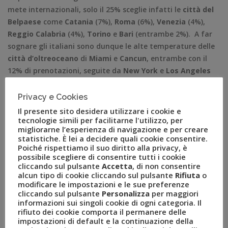
mete internazionali, solo il 25% sceglie infatti le
città del
Belpaese
come
Catania
(7%),
Roma
(6%),
Venezia
(4%),
Reggio Calabria
(4%),
Torino
e
Bari
(entrambe 2%). A far
sognare gli italiani sono dunque le alte temperature delle
città d’oltreoceano
di
Miami
e
Cancun
, entrambe con il
12% di prenotazioni, seguite da
New York
e
Los Angeles
con il 7%, la lontana quanto ambita
Bangkok
(5%),
Malé
(4%),
Helsinki
,
Dubai
,
Tirana
e
Atene
sono scelte dal 3%,
Privacy e Cookies
mentre
San Francisco
accoglie il 2% delle coppie italiane
Il presente sito desidera utilizzare i cookie e
che hanno scelto di volare questo San Valentino.
tecnologie simili per facilitarne l'utilizzo, per
migliorarne l’esperienza di navigazione e per creare
statistiche. È lei a decidere quali cookie consentire.
A livello internazionale il 32% sceglie invece le
città
Poiché rispettiamo il suo diritto alla privacy, è
europee
. A seguire
Amsterdam
(12%), non poteva certo
possibile scegliere di consentire tutti i cookie
mancare
Parigi
(8%), mentre
Vienna
e la meta dell’anno
cliccando sul pulsante
Accetta
, di non consentire
alcun tipo di cookie cliccando sul pulsante
Rifiuta
o
2017,
Lisbona
, sono state scelte entrambe dal 6% delle
modificare le impostazioni e le sue preferenze
coppie. La
Thailandia
è scelta dal 26% degli amanti di
cliccando sul pulsante
Personalizza
per maggiori
tutto il mondo, che si dividono tra
Bangkok
(17%) e
informazioni sui singoli cookie di ogni categoria. Il
rifiuto dei cookie comporta il permanere delle
Phuket
(9%). Il romanticismo è di casa a San Valentino
impostazioni di default e la continuazione della
anche a
Miami
(11%),
Cancun
(10%),
Dubai
(9%),
New York