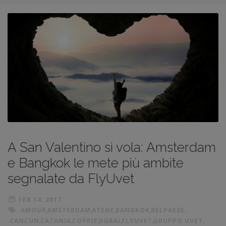
A San Valentino si vola: Amsterdam
e Bangkok le mete più ambite
segnalate da FlyUvet
FEB 14, 2017
AMOUR
,
AMSTERDAM
,
ATENE
,
BANGKOK
,
BELPAESE
,
CANCUN
,
CATANIA
,
COPPIE
,
DUBAI
,
FLYUVET
,
GRUPPO UVET
,