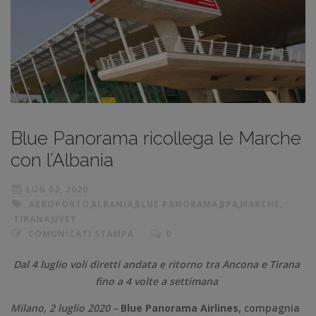
Blue Panorama ricollega le Marche
con l’Albania
LUG 02, 2020
AEROPORTO
,
ALBANIA
,
BLUE PANORAMA
,
BPA
,
MARCHE
,
TIRANA
,
UVET
COMUNICATI STAMPA
0
Dal 4 luglio voli diretti andata e ritorno tra Ancona e Tirana
fino a 4 volte a settimana
Milano, 2 luglio 2020 –
Blue Panorama Airlines,
compagnia