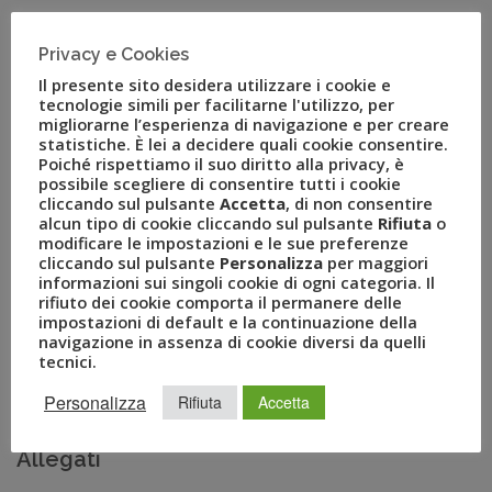
“
Grande soddisfazione per la ripresa del collegamento su
Privacy e Cookies
Tirana che si va ad aggiungere all’operativo voli
dell’aeroporto delle Marche. Tale collegamento riveste una
Il presente sito desidera utilizzare i cookie e
tecnologie simili per facilitarne l'utilizzo, per
grande importanza in quanto soddisfa le esigenze sia del
migliorarne l’esperienza di navigazione e per creare
traffico etnico che del traffico leisure e business”
– questo il
statistiche. È lei a decidere quali cookie consentire.
commento dell’
Ing. Carmine Bassetti Amministratore
Poiché rispettiamo il suo diritto alla privacy, è
possibile scegliere di consentire tutti i cookie
Delegato di Aerdorica
.
cliccando sul pulsante
Accetta
, di non consentire
alcun tipo di cookie cliccando sul pulsante
Rifiuta
o
In base alle ultime disposizioni ENAC in materia di bagagli
modificare le impostazioni e le sue preferenze
a mano, Blue Panorama informa che: le cappelliere degli
cliccando sul pulsante
Personalizza
per maggiori
informazioni sui singoli cookie di ogni categoria. Il
aerei non possono essere occupate fino ad avviso contrario
rifiuto dei cookie comporta il permanere delle
e tutti i trolley, indipendentemente dalle dimensioni,
impostazioni di default e la continuazione della
vanno imbarcati in stiva; a bordo sono ammessi bagagli a
navigazione in assenza di cookie diversi da quelli
tecnici.
mano di dimensioni ridotte (per gli effetti personali, PC,
tablet etc) che andranno posizionati negli spazi sotto le
Personalizza
Rifiuta
Accetta
poltrone di fronte ai piedi del passeggero.
Allegati