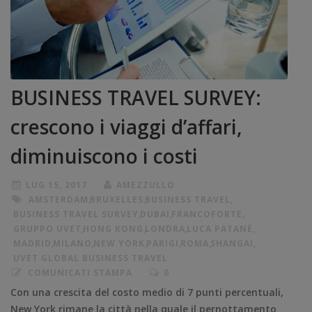
BUSINESS TRAVEL SURVEY:
crescono i viaggi d’affari,
diminuiscono i costi
LUG 15, 2017
AMEZZULLO
AMSTERDAM
,
BRUXELLES
,
BUSINESS TRAVEL
,
BUSINESS TRAVEL SURVEY
,
DUBAI
,
FRANCOFORTE
,
GRUPPO UVET
,
HONG KONG
,
LONDRA
,
LUCA PATANÈ
,
MADRID
,
MILANO
,
NEW YORK
,
PARIGI
,
ROMA
,
SHANGAI
,
UVET GLOBAL BUSINESS TRAVEL
COMUNICATI STAMPA
0
Con una crescita del costo medio di 7 punti percentuali,
New York rimane la città nella quale il pernottamento