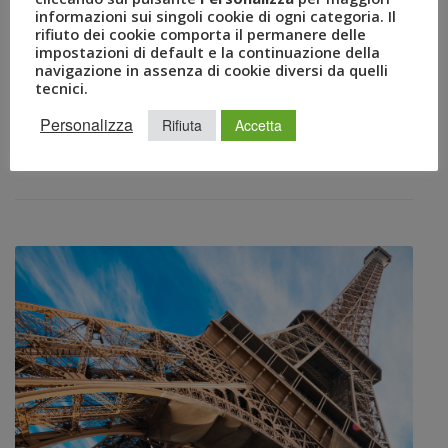
Milano, 14 febbraio – L’amour c’est l’amour, e a San
informazioni sui singoli cookie di ogni categoria. Il
Valentino rose e cioccolatini fanno rima con romantiche
rifiuto dei cookie comporta il permanere delle
impostazioni di default e la continuazione della
fughe. Il portale di viaggio online FlyUvet–di proprietà
navigazione in assenza di cookie diversi da quelli
del Gruppo Uvet, permette di trovare i voli ai prezzi più
tecnici.
convenienti del mercato, sia di linea sia low cost – ha
Personalizza
Rifiuta
Accetta
indagato* i gusti degli innamorati, a livello
internazionale […]