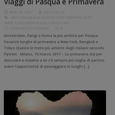
Viaggi di Pasqua e Primavera
MAR 15, 2017
AMEZZULLO
AMSTERDAM
,
BANGKOK
,
FLYUVET
,
GRUPPO UVET
,
NEW YORK
,
PARIGI
,
ROMA
,
TOKYO
,
VOLI
COMUNICATI STAMPA
0
Amsterdam, Parigi e Roma le più ambite per Pasqua
Vacanze lunghe di primavera a New York, Bangkok e
Tokyo Queste le mete più ambite dagli italiani secondo
FlyUvet Milano, 15 marzo 2017 – La primavera sta per
sbocciare e insieme a lei c’è sempre più voglia di partire,
avere l’opportunità di passeggiare in luoghi […]