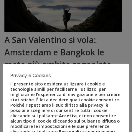
A San Valentino si vola:
Amsterdam e Bangkok le
mete più ambite segnalate
da FlyUvet
Privacy e Cookies
Il presente sito desidera utilizzare i cookie e
tecnologie simili per facilitarne l'utilizzo, per
FEB 14, 2017
AMEZZULLO
migliorarne l’esperienza di navigazione e per creare
AMOUR
,
AMSTERDAM
,
ATENE
,
BANGKOK
,
BELPAESE
,
statistiche. È lei a decidere quali cookie consentire.
CANCUN
,
CATANIA
,
COPPIE
,
DUBAI
,
FLYUVET
,
Poiché rispettiamo il suo diritto alla privacy, è
GRUPPO UVET
,
HELSINKI
,
L'AVANA
,
LOW COST
,
MANÉ
,
possibile scegliere di consentire tutti i cookie
MIAMI
,
NEW YORK
,
PARIGI
,
PHUKET
,
SAN FRANCISCO
,
cliccando sul pulsante
Accetta
, di non consentire
SAN VALENTINO
,
THAILANDIA
,
TIRANA
,
VENEZIA
,
VIENNA
alcun tipo di cookie cliccando sul pulsante
Rifiuta
o
modificare le impostazioni e le sue preferenze
COMUNICATI STAMPA
0
cliccando sul pulsante
Personalizza
per maggiori