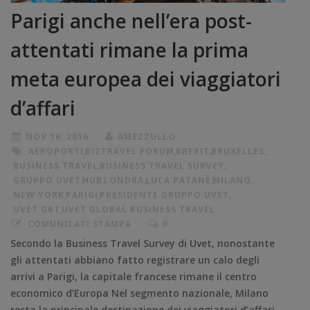
Parigi anche nell’era post-
attentati rimane la prima
meta europea dei viaggiatori
d’affari
NOV 16, 2016
AMEZZULLO
AEROPORTI
,
BIZTRAVEL FORUM
,
BREXIT
,
BRUXELLES
,
BUSINESS TRAVEL
,
BUSINESS TRAVEL SURVEY
,
GRUPPO UVET
,
HUB
,
LONDRA
,
LUCA PATANÈ
,
MILANO
,
NEW YORK
,
PARIGI
,
PRESIDENTE GRUPPO UVET
,
UVET GBT
,
UVET GLOBAL BUSINESS TRAVEL
COMUNICATI STAMPA
0
Secondo la Business Travel Survey di Uvet, nonostante
gli attentati abbiano fatto registrare un calo degli
arrivi a Parigi, la capitale francese rimane il centro
economico d’Europa Nel segmento nazionale, Milano
resta la principale destinazione dei viaggiatori d’affari