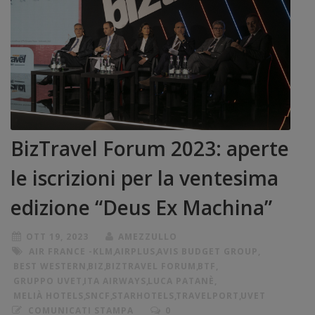
BizTravel Forum 2023: aperte
le iscrizioni per la ventesima
edizione “Deus Ex Machina”
OTT 19, 2023
AMEZZULLO
AIR FRANCE -KLM
,
AIRPLUS
,
AVIS BUDGET GROUP
,
BEST WESTERN
,
BIZ
,
BIZTRAVEL FORUM
,
BTF
,
GRUPPO UVET
,
ITA AIRWAYS
,
LUCA PATANÈ
,
MELIÀ HOTELS
,
SNCF
,
STARHOTELS
,
TRAVELPORT
,
UVET
COMUNICATI STAMPA
0