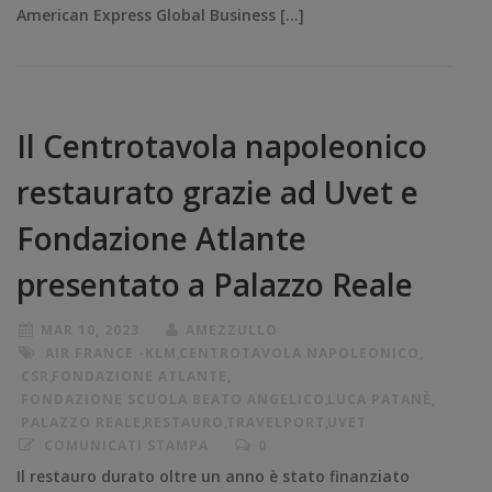
American Express Global Business […]
Il Centrotavola napoleonico
restaurato grazie ad Uvet e
Fondazione Atlante
presentato a Palazzo Reale
MAR 10, 2023
AMEZZULLO
AIR FRANCE -KLM
,
CENTROTAVOLA NAPOLEONICO
,
CSR
,
FONDAZIONE ATLANTE
,
FONDAZIONE SCUOLA BEATO ANGELICO
,
LUCA PATANÈ
,
PALAZZO REALE
,
RESTAURO
,
TRAVELPORT
,
UVET
COMUNICATI STAMPA
0
Il restauro durato oltre un anno è stato finanziato