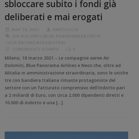
sbloccare subito i fondi già
deliberati e mai erogati
MAR 18, 2021
AMEZZULLO
AIR DOLOMITI
,
BLUE PANORAMA
,
DECRETO
,
LUCA PATANÈ
,
NEOS
,
RISTORI
COMUNICATI STAMPA
0
Milano, 18 marzo 2021 – Le compagnie aeree Air
Dolomiti, Blue Panorama Airlines e Neos che, oltre ad
Alitalia in amministrazione straordinaria, sono le uniche
tre con bandiera Italiana rimaste protagoniste del
settore con un fatturato comprensivo dell’indotto pari
a 2 miliardi di Euro, con circa 2.000 dipendenti diretti e
10.000 di indotto e una […]