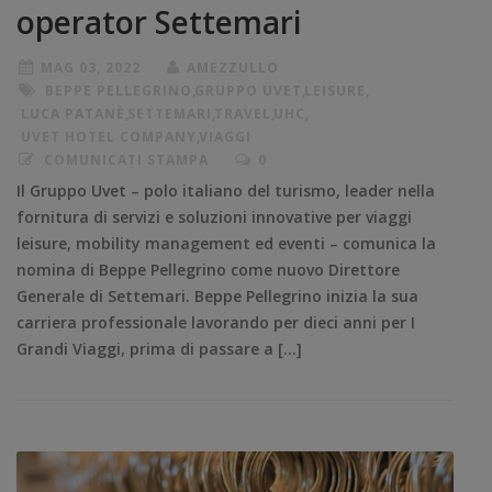
operator Settemari
MAG 03, 2022
AMEZZULLO
BEPPE PELLEGRINO
,
GRUPPO UVET
,
LEISURE
,
LUCA PATANÈ
,
SETTEMARI
,
TRAVEL
,
UHC
,
UVET HOTEL COMPANY
,
VIAGGI
COMUNICATI STAMPA
0
Il Gruppo Uvet – polo italiano del turismo, leader nella
fornitura di servizi e soluzioni innovative per viaggi
leisure, mobility management ed eventi – comunica la
nomina di Beppe Pellegrino come nuovo Direttore
Generale di Settemari. Beppe Pellegrino inizia la sua
carriera professionale lavorando per dieci anni per I
Grandi Viaggi, prima di passare a […]