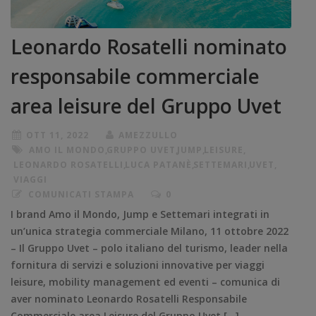
Leonardo Rosatelli nominato
responsabile commerciale
area leisure del Gruppo Uvet
OTT 11, 2022
AMEZZULLO
AMO IL MONDO
,
GRUPPO UVET
,
JUMP
,
LEISURE
,
LEONARDO ROSATELLI
,
LUCA PATANÈ
,
SETTEMARI
,
UVET
,
VIAGGI
COMUNICATI STAMPA
0
I brand Amo il Mondo, Jump e Settemari integrati in
un’unica strategia commerciale Milano, 11 ottobre 2022
– Il Gruppo Uvet – polo italiano del turismo, leader nella
fornitura di servizi e soluzioni innovative per viaggi
leisure, mobility management ed eventi – comunica di
aver nominato Leonardo Rosatelli Responsabile
Commerciale area Leisure del Gruppo Uvet […]