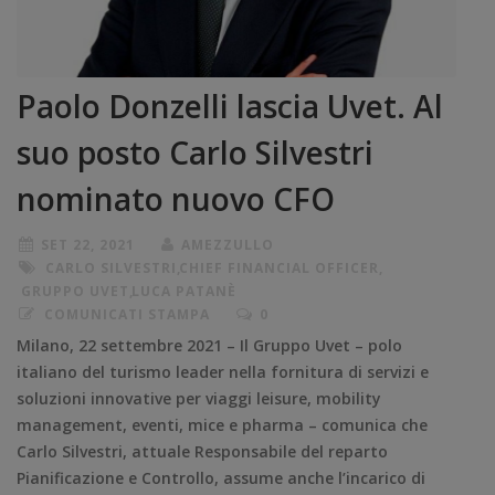
Paolo Donzelli lascia Uvet. Al
suo posto Carlo Silvestri
nominato nuovo CFO
SET 22, 2021
AMEZZULLO
CARLO SILVESTRI
,
CHIEF FINANCIAL OFFICER
,
GRUPPO UVET
,
LUCA PATANÈ
COMUNICATI STAMPA
0
Milano, 22 settembre 2021 – Il Gruppo Uvet – polo
italiano del turismo leader nella fornitura di servizi e
soluzioni innovative per viaggi leisure, mobility
management, eventi, mice e pharma – comunica che
Carlo Silvestri, attuale Responsabile del reparto
Pianificazione e Controllo, assume anche l’incarico di