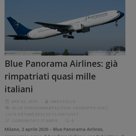
Blue Panorama Airlines: già
rimpatriati quasi mille
italiani
APR 02, 2020
AMEZZULLO
BLUE PANORAMA
,
BPA
,
COVID-19
,
GRUPPO UVET
,
LUCA PATANÈ
,
RESCUE FLIGHT
,
UVET
COMUNICATI STAMPA
0
Milano, 2 aprile 2020 – Blue Panorama Airlines,