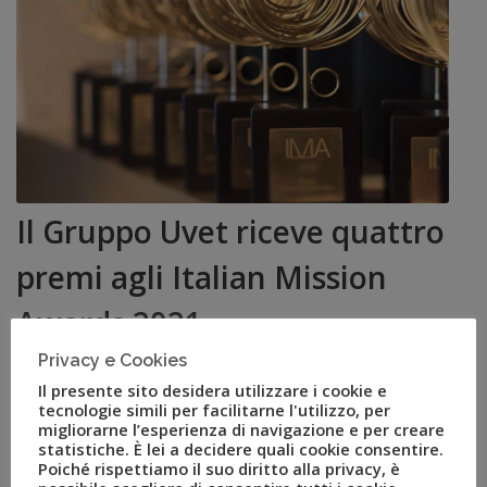
Il Gruppo Uvet riceve quattro
premi agli Italian Mission
Awards 2021
Privacy e Cookies
SET 27, 2021
AMEZZULLO
Il presente sito desidera utilizzare i cookie e
GRUPPO UVET
,
IMA 2021
,
ITALIAN MISSION AWARDS
,
tecnologie simili per facilitarne l'utilizzo, per
LUCA PATANÈ
,
SANTO STEFANO RESORT & SPA
,
UVET
migliorarne l’esperienza di navigazione e per creare
COMUNICATI STAMPA
0
statistiche. È lei a decidere quali cookie consentire.
I riconoscimenti riguardano il miglior spazio per eventi-
Poiché rispettiamo il suo diritto alla privacy, è