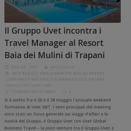
Il Gruppo Uvet incontra i
Travel Manager al Resort
Baia dei Mulini di Trapani
MAG 29, 2023
AMEZZULLO
AVIS BUDGET GROUP
,
BAIA DEI MULINI RESORT
,
CORPORATE MEETING
,
ITA AIRWAYS
,
LUCA PATANÈ
,
TRAVELPORT
,
UVET GBT
COMUNICATI STAMPA
0
Si è svolto fra il 26 e il 28 maggio l’annuale weekend
formativo di Uvet GBT. I temi principali del meeting
sono stati un focus generale sui viaggi d’affari e le
novità del Gruppo. Il Gruppo Uvet con Uvet Global
Business Travel – la joint venture tra il Gruppo Uvet e