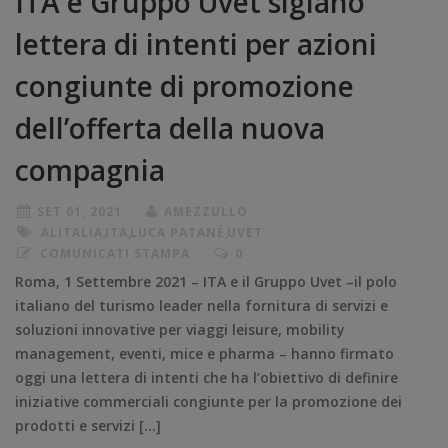
ITA e Gruppo Uvet siglano
lettera di intenti per azioni
congiunte di promozione
dell’offerta della nuova
compagnia
SET 01, 2021
AMEZZULLO
ALITALIA
,
ITA
,
LUCA PATANÈ
,
UVET
COMUNICATI STAMPA
0
Roma, 1 Settembre 2021 – ITA e il Gruppo Uvet –il polo
italiano del turismo leader nella fornitura di servizi e
soluzioni innovative per viaggi leisure, mobility
management, eventi, mice e pharma – hanno firmato
oggi una lettera di intenti che ha l’obiettivo di definire
iniziative commerciali congiunte per la promozione dei
prodotti e servizi […]