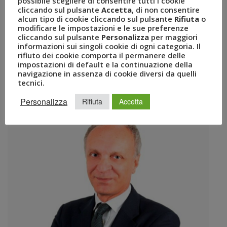
possibile scegliere di consentire tutti i cookie
resort al Santo Stefano Resort & SPA, il miglior servizio
cliccando sul pulsante
Accetta
, di non consentire
di account management, il miglior sistema di
alcun tipo di cookie cliccando sul pulsante
Rifiuta
o
reportistica, la miglior soluzione mobile Milano, 27
modificare le impostazioni e le sue preferenze
cliccando sul pulsante
Personalizza
per maggiori
settembre 2021 – Il Gruppo Uvet – polo italiano del
informazioni sui singoli cookie di ogni categoria. Il
turismo, leader nella fornitura di servizi e soluzioni
rifiuto dei cookie comporta il permanere delle
innovative per viaggi leisure, mobility management […]
impostazioni di default e la continuazione della
navigazione in assenza di cookie diversi da quelli
tecnici.
Personalizza
Rifiuta
Accetta