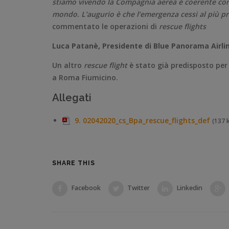
stiamo vivendo la Compagnia aerea è coerente con i 
mondo. L’augurio è che l’emergenza cessi al più p
commentato le operazioni di
rescue flights
Luca Patanè, Presidente di Blue Panorama Airli
Un altro
rescue flight
è stato già predisposto per
a Roma Fiumicino.
Allegati
9. 02042020_cs_Bpa_rescue_flights_def
(137 
SHARE THIS
Facebook
Twitter
Linkedin