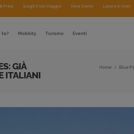
& Press
Scegli il tuo Viaggio
Dove Siamo
Lavora in Uvet
 te?
Mobility
Turismo
Eventi
S: GIÀ
Home
Blue Pa
E ITALIANI