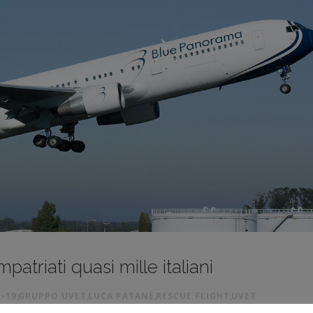
patriati quasi mille italiani
-19
,
GRUPPO UVET
,
LUCA PATANÈ
,
RESCUE FLIGHT
,
UVET