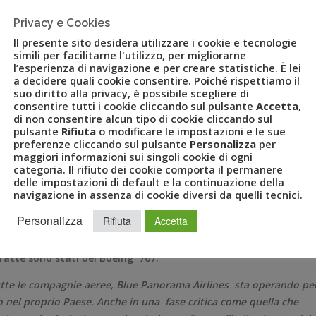
Privacy e Cookies
Il presente sito desidera utilizzare i cookie e tecnologie
mpagnia aerea di bandiera italiana, con l’obiettivo di fornire u
simili per facilitarne l'utilizzo, per migliorarne
ficile come quello attuale a causa dell’emergenza da Covid-19,
l’esperienza di navigazione e per creare statistiche. È lei
mettendo ai cittadini italiani che si trovino all’estero di ritorn
a decidere quali cookie consentire. Poiché rispettiamo il
suo diritto alla privacy, è possibile scegliere di
consentire tutti i cookie cliccando sul pulsante
Accetta
,
di non consentire alcun tipo di cookie cliccando sul
nte quasi mille connazionali dalla Repubblica Dominicana,
pulsante
Rifiuta
o modificare le impostazioni e le sue
Francia.
preferenze cliccando sul pulsante
Personalizza
per
maggiori informazioni sui singoli cookie di ogni
taliana ha organizzato due voli provenienti da Santo Domingo, i
categoria. Il rifiuto dei cookie comporta il permanere
ortando in totale 532 passeggeri. Da Luanda, in Angola, e dalla
delle impostazioni di default e la continuazione della
navigazione in assenza di cookie diversi da quelli tecnici.
che hanno fatto il proprio rientro in Italia.
Personalizza
Rifiuta
Accetta
venienti da Lisbona che sono ritornati in Italia e altri 150 quelli
 Lisbona all’Italia è stato operato attraverso un Boeing 737,
 tratte sono stati dei Boeing 767.
utte le compagnie aeree, Blue Panorama Airlines sta operando pe
ntro nel proprio Paese. Anche in una fase critica come quella che