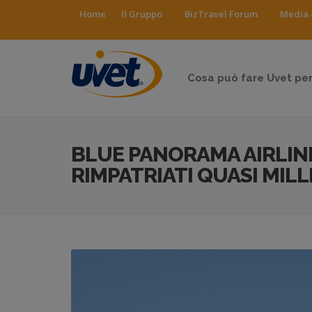
Home
Il Gruppo
BizTravel Forum
Media 
Cosa può fare Uvet per
BLUE PANORAMA AIRLINE
RIMPATRIATI QUASI MILL