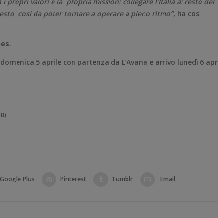
propri valori e la propria mission: collegare l’Italia al resto del
resto così da poter tornare a operare a pieno ritmo”
, ha così
nes
.
 domenica 5 aprile con partenza da L’Avana e arrivo lunedì 6 apr
kB)
Google Plus
Pinterest
Tumblr
Email