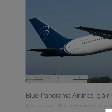
Blue Panorama Airlines: già rim
APR 02, 2020
BLUE PANORAMA
,
BPA
,
COVID