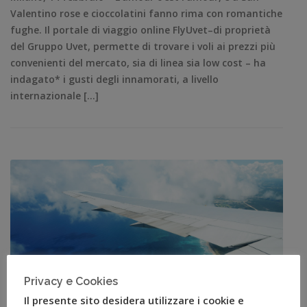
Valentino rose e cioccolatini fanno rima con romantiche
fughe. Il portale di viaggio online FlyUvet–di proprietà
del Gruppo Uvet, permette di trovare i voli ai prezzi più
convenienti del mercato, sia di linea sia low cost – ha
indagato* i gusti degli innamorati, a livello
internazionale […]
Privacy e Cookies
Il presente sito desidera utilizzare i cookie e