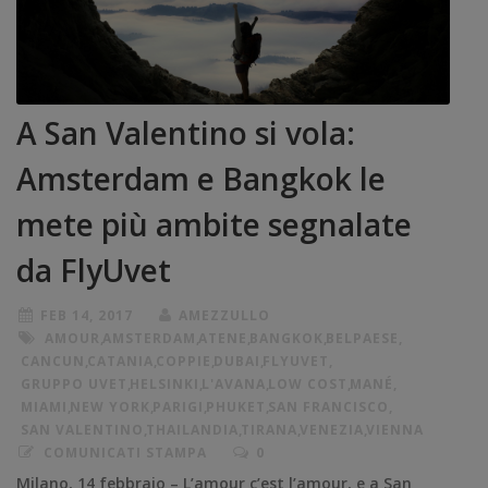
A San Valentino si vola:
Amsterdam e Bangkok le
mete più ambite segnalate
da FlyUvet
FEB 14, 2017
AMEZZULLO
AMOUR
,
AMSTERDAM
,
ATENE
,
BANGKOK
,
BELPAESE
,
CANCUN
,
CATANIA
,
COPPIE
,
DUBAI
,
FLYUVET
,
GRUPPO UVET
,
HELSINKI
,
L'AVANA
,
LOW COST
,
MANÉ
,
MIAMI
,
NEW YORK
,
PARIGI
,
PHUKET
,
SAN FRANCISCO
,
SAN VALENTINO
,
THAILANDIA
,
TIRANA
,
VENEZIA
,
VIENNA
COMUNICATI STAMPA
0
Milano, 14 febbraio – L’amour c’est l’amour, e a San