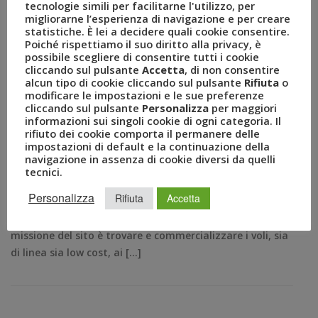
Uvet lancia FlyUvet, l’Online
tecnologie simili per facilitarne l'utilizzo, per
migliorarne l’esperienza di navigazione e per creare
statistiche. È lei a decidere quali cookie consentire.
Travel Agency italiana
Poiché rispettiamo il suo diritto alla privacy, è
possibile scegliere di consentire tutti i cookie
cliccando sul pulsante
Accetta
, di non consentire
DIC 13, 2016
AMEZZULLO
alcun tipo di cookie cliccando sul pulsante
Rifiuta
o
BUONO SCONTO
,
COMPARAZIONE VOLI
,
FLIGHTS
,
modificare le impostazioni e le sue preferenze
FLYUVET
,
GRUPPO UVET
,
IATA
,
LOW COST
,
LUCA PATANÈ
,
cliccando sul pulsante
Personalizza
per maggiori
ONLINETRAVELAGENCY
,
OTA
,
RICERCA VOLI
,
VOLI
informazioni sui singoli cookie di ogni categoria. Il
COMUNICATI STAMPA
0
rifiuto dei cookie comporta il permanere delle
impostazioni di default e la continuazione della
Specializzata nella vendita di biglietteria aerea,
navigazione in assenza di cookie diversi da quelli
consente ai viaggiatori la ricerca e comparazione dei
tecnici.
voli ai prezzi più competitivi. Milano 13 Dicembre – E’
Personalizza
Rifiuta
Accetta
online FlyUvet, la nuova OTA del Gruppo Uvet
specializzata nella vendita di biglietteria aerea. La
missione del sito è trovare e commercializzare i voli, sia
di linea sia low cost, ai […]