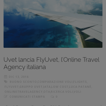
Uvet lancia FlyUvet, l’Online Travel
Agency italiana
DIC 13, 2016
BUONO SCONTO
,
COMPARAZIONE VOLI
,
FLIGHTS
,
FLYUVET
,
GRUPPO UVET
,
IATA
,
LOW COST
,
LUCA PATANÈ
,
ONLINETRAVELAGENCY
,
OTA
,
RICERCA VOLI
,
VOLI
COMUNICATI STAMPA
0