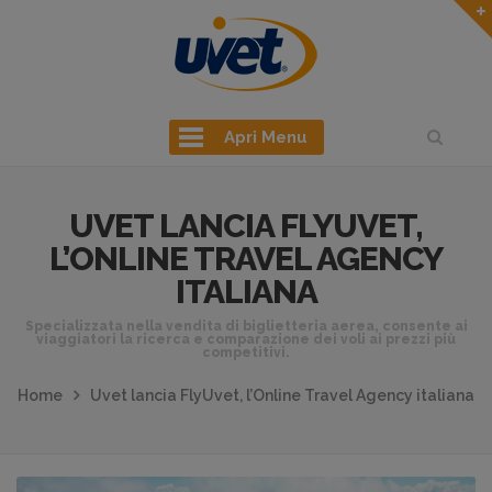
Apri Menu
UVET LANCIA FLYUVET,
L’ONLINE TRAVEL AGENCY
ITALIANA
Specializzata nella vendita di biglietteria aerea, consente ai
viaggiatori la ricerca e comparazione dei voli ai prezzi più
competitivi.
Home
Uvet lancia FlyUvet, l’Online Travel Agency italiana