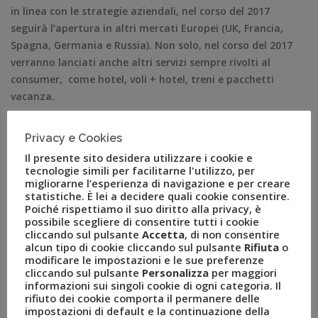
in linea con le strategie aziendali, nel corso del 2017
seguirà l’apertura in altri mercati Europei (UK, Francia,
Spagna, Germania e Russia). Non solo, nel corso del 2017
verranno lanciati anche altri servizi sempre rivolti al
consumer, come hotel, voli + hotel, treni e pacchetti
vacanza.
“Questo nuovo progetto vuol essere un ulteriore fiore
Privacy e Cookies
all’occhiello della nostra azienda – precisa
Luca Patanè
,
Il presente sito desidera utilizzare i cookie e
Presidente Uvet
– Ogni idea che nasce in Uvet è
tecnologie simili per facilitarne l'utilizzo, per
supportata da un team che ne sviluppa internamente
migliorarne l’esperienza di navigazione e per creare
tecnologie e brevetti. Investiamo 2 milioni di euro all’anno
statistiche. È lei a decidere quali cookie consentire.
Poiché rispettiamo il suo diritto alla privacy, è
in tecnologia ed è questo che ci contraddistingue rispetto
possibile scegliere di consentire tutti i cookie
a molte altre realtà, rendendoci leader nell’ innovazione
cliccando sul pulsante
Accetta
, di non consentire
del turismo”.
alcun tipo di cookie cliccando sul pulsante
Rifiuta
o
modificare le impostazioni e le sue preferenze
FlyUvet
(
flyuvet.it
) è parte del Gruppo Uvet, importante
cliccando sul pulsante
Personalizza
per maggiori
informazioni sui singoli cookie di ogni categoria. Il
multinazionale italiana del settore Travel fondata nel
rifiuto dei cookie comporta il permanere delle
1950 e con sede a Milano. Uvet è leader di mercato nella
impostazioni di default e la continuazione della