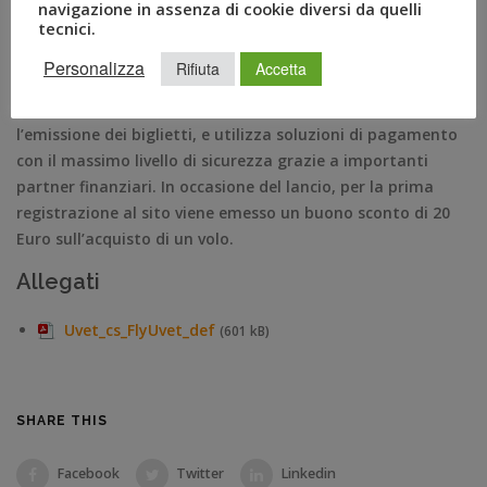
fornitura di servizi e soluzioni innovative per viaggi leisure,
navigazione in assenza di cookie diversi da quelli
tecnici.
business travel, mice e pharma. Il giro d’affari 2015 del
Gruppo si è attestato a 2,4 miliardi di Euro. FlyUvet ha la
Personalizza
Rifiuta
Accetta
concessione di tutte le autorizzazioni concesse dalla IATA
(Associazione internazionale per il trasporto aereo) per
l’emissione dei biglietti, e utilizza soluzioni di pagamento
con il massimo livello di sicurezza grazie a importanti
partner finanziari. In occasione del lancio, per la prima
registrazione al sito viene emesso un buono sconto di 20
Euro sull’acquisto di un volo.
Allegati
Uvet_cs_FlyUvet_def
(601 kB)
SHARE THIS
Facebook
Twitter
Linkedin