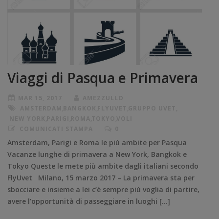
Viaggi di Pasqua e Primavera
MAR 15, 2017
AMEZZULLO
AMSTERDAM
,
BANGKOK
,
FLYUVET
,
GRUPPO UVET
,
NEW YORK
,
PARIGI
,
ROMA
,
TOKYO
,
VOLI
COMUNICATI STAMPA
0
Amsterdam, Parigi e Roma le più ambite per Pasqua
Vacanze lunghe di primavera a New York, Bangkok e
Tokyo Queste le mete più ambite dagli italiani secondo
FlyUvet Milano, 15 marzo 2017 – La primavera sta per
sbocciare e insieme a lei c’è sempre più voglia di partire,
avere l’opportunità di passeggiare in luoghi […]