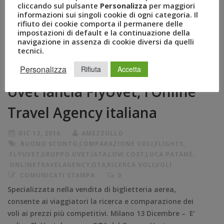
cliccando sul pulsante
Personalizza
per maggiori
informazioni sui singoli cookie di ogni categoria. Il
rifiuto dei cookie comporta il permanere delle
impostazioni di default e la continuazione della
navigazione in assenza di cookie diversi da quelli
tecnici.
Personalizza
Rifiuta
Accetta
Uvet lancia FlyUvet, l’Online
Travel Agency italiana
DIC 13, 2016
AMEZZULLO
BUONO SCONTO
,
COMPARAZIONE VOLI
,
FLIGHTS
,
FLYUVET
,
GRUPPO UVET
,
IATA
,
LOW COST
,
LUCA PATANÈ
,
ONLINETRAVELAGENCY
,
OTA
,
RICERCA VOLI
,
VOLI
COMUNICATI STAMPA
0
Specializzata nella vendita di biglietteria aerea,
consente ai viaggiatori la ricerca e comparazione dei
voli ai prezzi più competitivi. Milano 13 Dicembre – E’