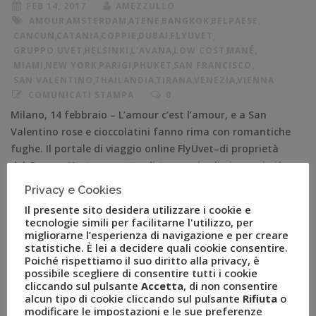
FEB 14, 2017
AMEZZULLO
AMOUR
,
AMSTERDAM
,
ATENE
,
BANGKOK
,
BELPAESE
,
CANCUN
,
CATANIA
,
COPPIE
,
DUBAI
,
FLYUVET
,
GRUPPO UVET
,
HELSINKI
,
L'AVANA
,
LOW COST
,
MANÉ
,
MIAMI
,
NEW YORK
,
PARIGI
,
PHUKET
,
SAN FRANCISCO
,
SAN VALENTINO
,
THAILANDIA
,
TIRANA
,
VENEZIA
,
VIENNA
COMUNICATI STAMPA
0
Milano, 14 febbraio – L’amour c’est l’amour, e a San
Valentino rose e cioccolatini fanno rima con romantiche
fughe. Il portale di viaggio online FlyUvet–di proprietà
del Gruppo Uvet, permette di trovare i voli ai prezzi più
convenienti del mercato, sia di linea sia low cost – ha
Privacy e Cookies
indagato* i gusti degli innamorati, a livello
Il presente sito desidera utilizzare i cookie e
internazionale […]
tecnologie simili per facilitarne l'utilizzo, per
migliorarne l’esperienza di navigazione e per creare
statistiche. È lei a decidere quali cookie consentire.
Poiché rispettiamo il suo diritto alla privacy, è
possibile scegliere di consentire tutti i cookie
cliccando sul pulsante
Accetta
, di non consentire
alcun tipo di cookie cliccando sul pulsante
Rifiuta
o
modificare le impostazioni e le sue preferenze