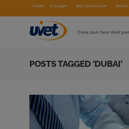
Home
Il Gruppo
BizTravel Forum
Media 
Cosa può fare Uvet per
POSTS TAGGED ‘DUBAI‘