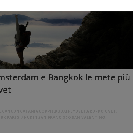
 Amsterdam e Bangkok le mete più
vet
E
,
CANCUN
,
CATANIA
,
COPPIE
,
DUBAI
,
FLYUVET
,
GRUPPO UVET
,
ORK
,
PARIGI
,
PHUKET
,
SAN FRANCISCO
,
SAN VALENTINO
,