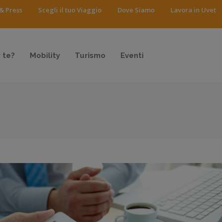
& Press
Scegli il tuo Viaggio
Dove Siamo
Lavora in Uvet
 te?
Mobility
Turismo
Eventi