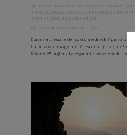
AMSTERDAM
,
BRUXELLES
,
BUSINESS TRAVEL
,
BUS
HONG KONG
,
LONDRA
,
LUCA PATANÈ
,
MADRID
,
MILA
UVET GLOBAL BUSINESS TRAVEL
COMUNICATI STAMPA
0
Con una crescita del costo medio di 7 punti perc
ha un costo maggiore. Crescono i prezzi di Shang
Milano 25 luglio – Le regolari rilevazioni di Uvet 