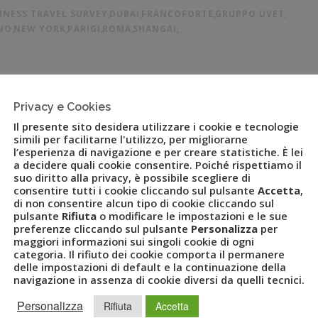
INESS TRAVEL SURVEY
,
DUBAI
,
FRANCOFORTE
,
GRUPPO UVET
,
NO
,
NEW YORK
,
PARIGI
,
ROMA
,
SHANGAI
,
entuali, New York rimane la città nella quale il pernottamento
Privacy e Cookies
ai, Hong Kong, Singapore e San Paolo. In calo solo Dubai.
Il presente sito desidera utilizzare i cookie e tecnologie
sull’andamento dei prezzi medi per il Business Travel […]
simili per facilitarne l'utilizzo, per migliorarne
l’esperienza di navigazione e per creare statistiche. È lei
a decidere quali cookie consentire. Poiché rispettiamo il
suo diritto alla privacy, è possibile scegliere di
consentire tutti i cookie cliccando sul pulsante
Accetta
,
di non consentire alcun tipo di cookie cliccando sul
pulsante
Rifiuta
o modificare le impostazioni e le sue
preferenze cliccando sul pulsante
Personalizza
per
maggiori informazioni sui singoli cookie di ogni
categoria. Il rifiuto dei cookie comporta il permanere
delle impostazioni di default e la continuazione della
navigazione in assenza di cookie diversi da quelli tecnici.
Personalizza
Rifiuta
Accetta