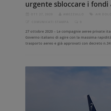
urgente sbloccare i fondi 
OTT 27, 2020
AMEZZULLO
AIR DOL
COMUNICATI STAMPA
0
27 ottobre 2020 – Le compagnie aeree private ita
Governo italiano di agire con la massima rapidità p
trasporto aereo e già approvati con decreto n.34 d