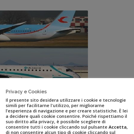
Privacy e Cookies
Il presente sito desidera utilizzare i cookie e tecnologie
simili per facilitarne l'utilizzo, per migliorarne
l’esperienza di navigazione e per creare statistiche. È lei
a decidere quali cookie consentire. Poiché rispettiamo il
suo diritto alla privacy, è possibile scegliere di
consentire tutti i cookie cliccando sul pulsante
Accetta
,
rifinanziare nel decreto ristori
di non consentire alcun tipo di cookie cliccando sul