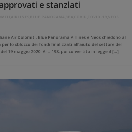
approvati e stanziati
OMITI
,
AIRLINES
,
BLUE PANORAMA
,
BPA
,
COVID
,
COVID-19
,
NEOS
liane Air Dolomiti, Blue Panorama Airlines e Neos chiedono al
er lo sblocco dei fondi finalizzati all’aiuto del settore del
el 19 maggio 2020. Art. 198, poi convertito in legge il […]