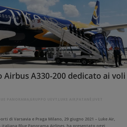
o Airbus A330-200 dedicato ai voli
LUE PANORAMA
,
GRUPPO UEVT
,
LUKE AIR
,
PATANÈ
,
UVET
orti di Varsavia e Praga Milano, 29 giugno 2021 – Luke Air,
italiana Blue Panorama Airlines, ha presentato oggi