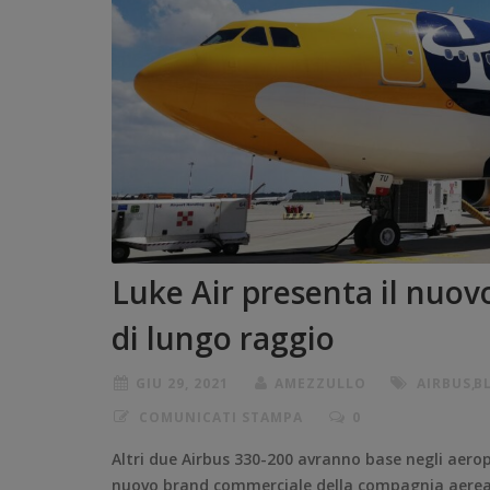
Luke Air presenta il nuov
di lungo raggio
GIU 29, 2021
AMEZZULLO
AIRBUS
,
B
COMUNICATI STAMPA
0
Altri due Airbus 330-200 avranno base negli aerop
nuovo brand commerciale della compagnia aerea 