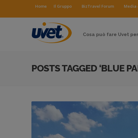
Home
Il Gruppo
BizTravel Forum
Media 
Cosa può fare Uvet per
POSTS TAGGED ‘BLUE P