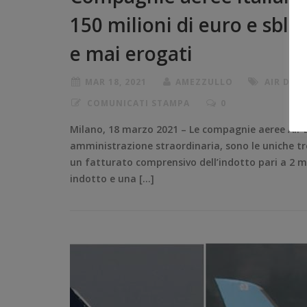
150 milioni di euro e sbloc
e mai erogati
MAR 18, 2021
AMEZZULLO
AIR DOL
COMUNICATI STAMPA
0
Milano, 18 marzo 2021 – Le compagnie aeree Air Do
amministrazione straordinaria, sono le uniche tr
un fatturato comprensivo dell’indotto pari a 2 mil
indotto e una […]