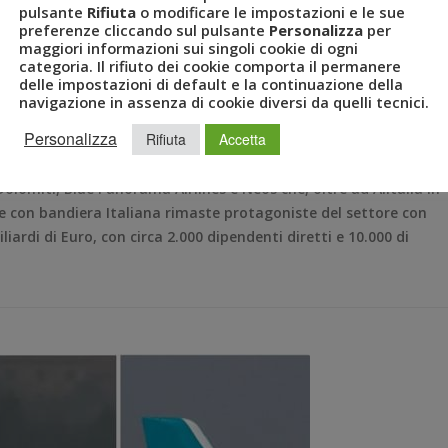
pulsante
Rifiuta
o modificare le impostazioni e le sue
care subito i fondi già deliberati
preferenze cliccando sul pulsante
Personalizza
per
maggiori informazioni sui singoli cookie di ogni
categoria. Il rifiuto dei cookie comporta il permanere
delle impostazioni di default e la continuazione della
navigazione in assenza di cookie diversi da quelli tecnici.
OMITI
,
BLUE PANORAMA
,
DECRETO
,
LUCA PATANÈ
,
NEOS
,
RISTORI
Personalizza
Rifiuta
Accetta
lomiti, Blue Panorama Airlines e Neos che, oltre ad Alitalia in
e con bandiera Italiana rimaste protagoniste del settore con
iardi di Euro, con circa 2.000 dipendenti diretti e 10.000 di