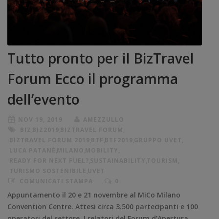
Tutto pronto per il BizTravel
Forum Ecco il programma
dell’evento
NOV 19, 2019
AMEZZULLO
BIZ
,
BIZ2019
,
BIZTRAVEL FORUM
,
BIZTRAVEL FORUM 2019
,
BTF
,
BTF2019
,
GRUPPO UVET
,
LUCA PATANÈ
,
MILANO
,
MOBILITY
,
READY FOR NEXT FUEL?
,
SUSTAINABILITY
,
TOURISM
,
TURISMO SOSTENIBILE
,
UVET
COMUNICATI STAMPA
0
Appuntamento il 20 e 21 novembre al MiCo Milano
Convention Centre. Attesi circa 3.500 partecipanti e 100
operatori del settore. I relatori del Forum d’Apertura