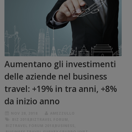
Aumentano gli investimenti
delle aziende nel business
travel: +19% in tra anni, +8%
da inizio anno
NOV 28, 2018
AMEZZULLO
BIZ 2018
,
BIZTRAVEL FORUM
,
BIZTRAVEL FORUM 2018
,
BUSINESS
,
BUSINESS TRAVEL SURVEY
,
GRUPPO UVET
,