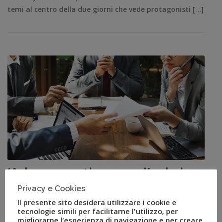
temi al centro della due giorni che vede protagonisti […]
‘Adesso partiamo noi’: al via
Privacy e Cookies
“The Island Meeting” di Uvet
Il presente sito desidera utilizzare i cookie e
Personal Travel Specialist
tecnologie simili per facilitarne l'utilizzo, per
migliorarne l’esperienza di navigazione e per creare