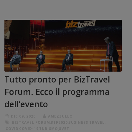
Tutto pronto per BizTravel
Forum. Ecco il programma
dell’evento
DIC 09, 2020
AMEZZULLO
BIZTRAVEL FORUM
,
BTF2020
,
BUSINESS TRAVEL
,
COVID
,
COVID-19
,
TURISMO
,
UVET