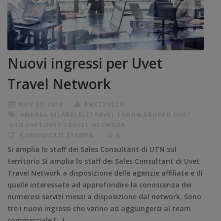
Nuovi ingressi per Uvet
Travel Network
NOV 27, 2018
AMEZZULLO
ANDREA GILARDI
,
BIZTRAVEL FORUM
,
GRUPPO UVET
,
UTN
,
UVET
,
UVET TRAVEL NETWORK
COMUNICATI STAMPA
0
Si amplia lo staff dei Sales Consultant di UTN sul
territorio Si amplia lo staff dei Sales Consultant di Uvet
Travel Network a disposizione delle agenzie affiliate e di
quelle interessate ad approfondire la conoscenza dei
numerosi servizi messi a disposizione dal network. Sono
tre i nuovi ingressi che vanno ad aggiungersi al team
commerciale […]