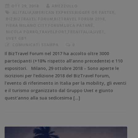
OTT 29, 2018
AMEZZULLO
ALITALIA
,
AMERICAN EXPRESS
,
BIGGER OR FASTER
,
BIZ
,
BIZTRAVEL FORUM
,
BIZTRAVEL FORUM 2018
,
FIERA MILANO CITY
,
FORUM
,
LUCA PATANÈ
,
NICOLA PORRO
,
TRAVELPORT
,
TRENITALIA
,
UVET
,
UVET GBT
COMUNICATI STAMPA
0
Il BizTravel Forum nel 2017 ha accolto oltre 3000
partecipanti (+18% rispetto all’anno precedente) e 110
espositori. Milano, 29 ottobre 2018 – Sono aperte le
iscrizioni per l’edizione 2018 del BizTravel Forum,
l’evento di riferimento in Italia per la mobility, gli eventi
e il turismo organizzato dal Gruppo Uvet e giunto
quest’anno alla sua sedicesima […]