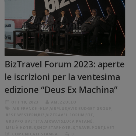
BizTravel Forum 2023: aperte
le iscrizioni per la ventesima
edizione “Deus Ex Machina”
OTT 19, 2023
AMEZZULLO
AIR FRANCE -KLM
,
AIRPLUS
,
AVIS BUDGET GROUP
,
BEST WESTERN
,
BIZ
,
BIZTRAVEL FORUM
,
BTF
,
GRUPPO UVET
,
ITA AIRWAYS
,
LUCA PATANÈ
,
MELIÀ HOTELS
,
SNCF
,
STARHOTELS
,
TRAVELPORT
,
UVET
COMUNICATI STAMPA
0