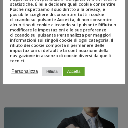
statistiche. È lei a decidere quali cookie consentire.
SET 13, 2019
AMEZZULLO
Poiché rispettiamo il suo diritto alla privacy, è
BIZTRAVEL FORUM
,
GLAUCO AUTERI
,
GRUPPO UVET
,
possibile scegliere di consentire tutti i cookie
cliccando sul pulsante
Accetta
, di non consentire
ISOLA MADDALENA
,
PERSONAL TRAVEL SPECIALIST
,
PTS
,
alcun tipo di cookie cliccando sul pulsante
Rifiuta
o
SANTO STEFANO RESORT
,
SETTEMARI
,
UVET
modificare le impostazioni e le sue preferenze
COMUNICATI STAMPA
0
cliccando sul pulsante
Personalizza
per maggiori
Dal 14 al 17 settembre l’incontro al Settemari Prime
informazioni sui singoli cookie di ogni categoria. Il
rifiuto dei cookie comporta il permanere delle
Santo Stefano Resort con i nuovi Personal Travel
impostazioni di default e la continuazione della
Specialist Milano, 13 settembre 2019 – Parte il 14
navigazione in assenza di cookie diversi da quelli
settembre “The Island Meeting” l’evento dei Personal
tecnici.
Travel Specialist di Uvet. Al Settemari Prime Santo
Personalizza
Rifiuta
Accetta
Stefano Resort sull’Isola della Maddalena l’incontro che
metterà di fronte “vecchi” e “nuovi” collaboratori. […]