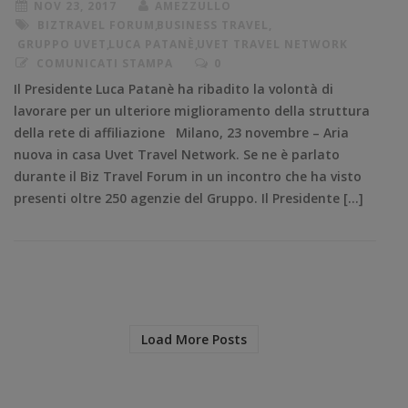
NOV 23, 2017
AMEZZULLO
BIZTRAVEL FORUM
,
BUSINESS TRAVEL
,
GRUPPO UVET
,
LUCA PATANÈ
,
UVET TRAVEL NETWORK
COMUNICATI STAMPA
0
Il Presidente Luca Patanè ha ribadito la volontà di
lavorare per un ulteriore miglioramento della struttura
della rete di affiliazione Milano, 23 novembre – Aria
nuova in casa Uvet Travel Network. Se ne è parlato
durante il Biz Travel Forum in un incontro che ha visto
presenti oltre 250 agenzie del Gruppo. Il Presidente […]
Load More Posts