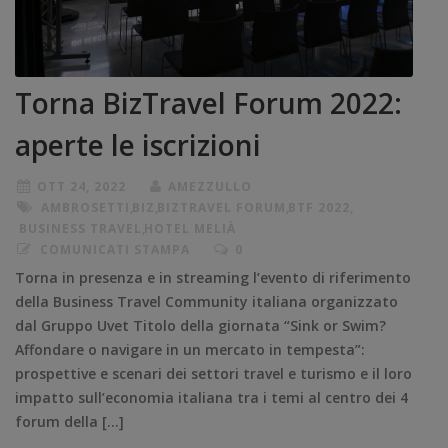
Torna BizTravel Forum 2022:
aperte le iscrizioni
OTT 24, 2022
AMEZZULLO
AMBROSETTI
,
BIZ
,
BIZTRAVEL FORUM
,
BTF 2022
,
BUSINESS TRAVEL
,
HOTEL MELIÀ
COMUNICATI STAMPA
0
Torna in presenza e in streaming l’evento di riferimento
della Business Travel Community italiana organizzato
dal Gruppo Uvet Titolo della giornata “Sink or Swim?
Affondare o navigare in un mercato in tempesta”:
prospettive e scenari dei settori travel e turismo e il loro
impatto sull’economia italiana tra i temi al centro dei 4
forum della […]