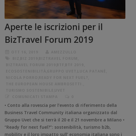
Aperte le iscrizioni per il
BizTravel Forum 2019
OTT 16, 2019
AMEZZULLO
BIZ
,
BIZ 2019
,
BIZTRAVEL FORUM
,
BIZTRAVEL FORUM 2019
,
BTF
,
BTF 2019
,
ECOSOSTENIBILITÀ
,
GRUPPO UVET
,
LUCA PATANÈ
,
NICOLA PORRO
,
READY FOR NEXT FUEL?
,
THE EUROPEAN HOUSE AMBROSETTI.
,
TURISMO SOSTENIBILE
,
UVET
COMUNICATI STAMPA
0
• Conto alla rovescia per l’evento di riferimento della
Business Travel Community italiana organizzato dal
Gruppo Uvet che si terrà il 20 e il 21 novembre a Milano •
“Ready for next fuel?”: sostenibilità, turismo b2b,
mobility e il loro impatto sull’ economia italiana sono i