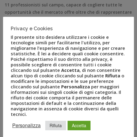
11 professionisti sul campo, capace di cogliere tutte le
opportunità che il mercato offre oltre che di rappresentare
il primo punto di riferimento per gli affiliati.
Privacy e Cookies
La nuova organizzazione commerciale del network sarà
Il presente sito desidera utilizzare i cookie e
presentata, insieme ad altre importanti novità, in
tecnologie simili per facilitarne l'utilizzo, per
occasione del BizTravel Forum che ospiterà,
giovedì 29
, la
migliorarne l’esperienza di navigazione e per creare
convention del network intitolata “Brand New” alla quale
statistiche. È lei a decidere quali cookie consentire.
Poiché rispettiamo il suo diritto alla privacy, è
parteciperanno le Agenzie di Viaggi, i partner del network e
possibile scegliere di consentire tutti i cookie
il top management del Gruppo Uvet.
cliccando sul pulsante
Accetta
, di non consentire
alcun tipo di cookie cliccando sul pulsante
Rifiuta
o
Andrea Gilardi, Direttore Generale di Uvet Network Spa
modificare le impostazioni e le sue preferenze
cliccando sul pulsante
Personalizza
per maggiori
dichiara: “
Sono convinto che i nuovi professionisti
informazioni sui singoli cookie di ogni categoria. Il
individuati rappresentino la migliore scelta per il network,
rifiuto dei cookie comporta il permanere delle
costituendo il giusto mix di esperienza tecnica, commerciale
impostazioni di default e la continuazione della
navigazione in assenza di cookie diversi da quelli
e relazionale. Con il loro inserimento e l’osmosi con gli altri
tecnici.
colleghi, il beneficio sarà trasversale su un’organizzazione
che ha come primo obiettivo quello di creare una proposta
Personalizza
Rifiuta
Accetta
di valore per tutte le agenzie affiliate e prospect
”.