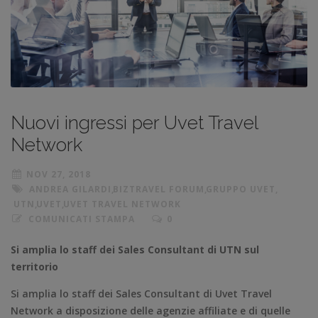
Nuovi ingressi per Uvet Travel
Network
NOV 27, 2018
ANDREA GILARDI
,
BIZTRAVEL FORUM
,
GRUPPO UVET
,
UTN
,
UVET
,
UVET TRAVEL NETWORK
COMUNICATI STAMPA
0
Si amplia lo staff dei Sales Consultant di UTN sul
territorio
Si amplia lo staff dei Sales Consultant di Uvet Travel
Network a disposizione delle agenzie affiliate e di quelle