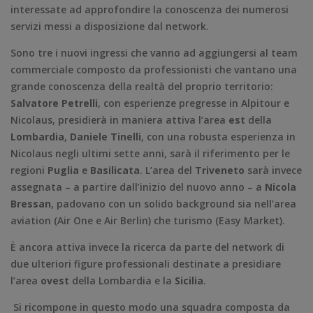
interessate ad approfondire la conoscenza dei numerosi
servizi messi a disposizione dal network.
Sono tre i nuovi ingressi che vanno ad aggiungersi al team
commerciale composto da professionisti che vantano una
grande conoscenza della realtà del proprio territorio:
Salvatore Petrelli
, con esperienze pregresse in Alpitour e
Nicolaus, presidierà in maniera attiva l’area
est
della
Lombardia
,
Daniele Tinelli
, con una robusta esperienza in
Nicolaus negli ultimi sette anni, sarà il riferimento per le
regioni
Puglia
e
Basilicata
. L’area del
Triveneto
sarà invece
assegnata – a partire dall’inizio del nuovo anno – a
Nicola
Bressan
, padovano con un solido background sia nell’area
aviation (Air One e Air Berlin) che turismo (Easy Market).
È ancora attiva invece la ricerca da parte del network di
due ulteriori figure professionali destinate a presidiare
l’area
ovest
della Lombardia e la
Sicilia
.
Si ricompone in questo modo una squadra composta da