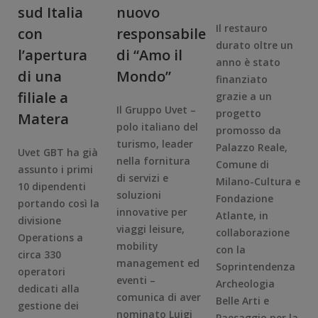
sud Italia
nuovo
Il restauro
con
responsabile
durato oltre un
l’apertura
di “Amo il
anno è stato
di una
Mondo”
finanziato
filiale a
grazie a un
Il Gruppo Uvet –
progetto
Matera
polo italiano del
promosso da
turismo, leader
Palazzo Reale,
Uvet GBT ha già
nella fornitura
Comune di
assunto i primi
di servizi e
Milano-Cultura e
10 dipendenti
soluzioni
Fondazione
portando così la
innovative per
Atlante, in
divisione
viaggi leisure,
collaborazione
Operations a
mobility
con la
circa 330
management ed
Soprintendenza
operatori
eventi –
Archeologia
dedicati alla
comunica di aver
Belle Arti e
gestione dei
nominato Luigi
Paesaggio per la