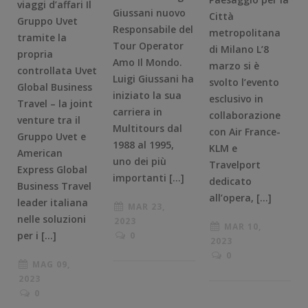
viaggi d’affari Il
Giussani nuovo
Città
Gruppo Uvet
Responsabile del
metropolitana
tramite la
Tour Operator
di Milano L’8
propria
Amo Il Mondo.
marzo si è
controllata Uvet
Luigi Giussani ha
svolto l’evento
Global Business
iniziato la sua
esclusivo in
Travel – la joint
carriera in
collaborazione
venture tra il
Multitours dal
con Air France-
Gruppo Uvet e
1988 al 1995,
KLM e
American
uno dei più
Travelport
Express Global
importanti […]
dedicato
Business Travel
all’opera, […]
leader italiana
MAR 23,
nelle soluzioni
2023
MAR 10,
per i […]
0
2023
0
MAG 09,
2023
0