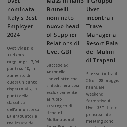
Uvet
Massimiliano
Il Gruppo
nominata
Brunelli
Uvet
Italy’s Best
nominato
incontra i
Employer
nuovo head
Travel
2024
of Supplier
Manager al
Relations di
Resort Baia
Uvet Viaggi e
Uvet GBT
dei Mulini
Turismo
di Trapani
raggiunge i 7,94
Succede ad
punti su 10, in
Antonello
Si è svolto fra il
aumento di
Lanzellotto che
26 e il 28 maggio
quasi un punto
si dedicherà così
l’annuale
rispetto ai 7,11
esclusivamente
weekend
punti della
al ruolo
formativo di
classifica
strategico di
Uvet GBT. I temi
dell’anno scorso
Head of
principali del
La graduatoria
Multinational
meeting sono
realizzata da
Sales & Account