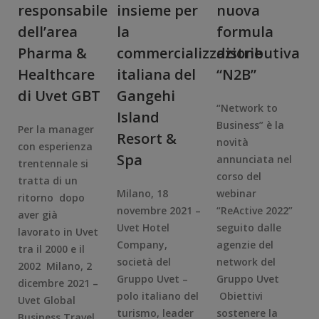
responsabile
insieme per
nuova
dell’area
la
formula
Pharma &
commercializzazione
distributiva
Healthcare
italiana del
“N2B”
di Uvet GBT
Gangehi
“Network to
Island
Business” è la
Per la manager
Resort &
novità
con esperienza
Spa
annunciata nel
trentennale si
corso del
tratta di un
Milano, 18
webinar
ritorno dopo
novembre 2021 –
“ReActive 2022”
aver già
Uvet Hotel
seguito dalle
lavorato in Uvet
Company,
agenzie del
tra il 2000 e il
società del
network del
2002 Milano, 2
Gruppo Uvet –
Gruppo Uvet
dicembre 2021 –
polo italiano del
Obiettivi
Uvet Global
turismo, leader
sostenere la
Business Travel