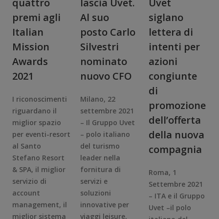
quattro
lascia Uvet.
Uvet
premi agli
Al suo
siglano
Italian
posto Carlo
lettera di
Mission
Silvestri
intenti per
Awards
nominato
azioni
2021
nuovo CFO
congiunte
di
I riconoscimenti
Milano, 22
promozione
riguardano il
settembre 2021
dell’offerta
miglior spazio
– Il Gruppo Uvet
della nuova
per eventi-resort
– polo italiano
al Santo
del turismo
compagnia
Stefano Resort
leader nella
& SPA, il miglior
fornitura di
Roma, 1
servizio di
servizi e
Settembre 2021
account
soluzioni
– ITA e il Gruppo
management, il
innovative per
Uvet –il polo
miglior sistema
viaggi leisure,