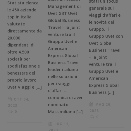
stati un focus
Statista elenca
Management di
generale sui
le 450 aziende
Uvet GBT Uvet
viaggi d’affari e
top in Italia
Global Business
le novità del
valutate
Travel – la joint
Gruppo. Il
direttamente da
venture tra il
Gruppo Uvet con
20.000
Gruppo Uvet e
Uvet Global
dipendenti di
American
Business Travel
oltre 4.500
Express Global
– la joint
società per
Business Travel
venture tra il
soddisfazione e
leader italiano
Gruppo Uvet e
benessere del
nelle soluzioni
American
proprio lavoro
per i viaggi
Express Global
Uvet Viaggi e […]
d’affari –
Business […]
comunica di aver
OTT 04,
nominato
MAG 29,
2023
2023
Massimiliano […]
0
0
LUG 11,
2023