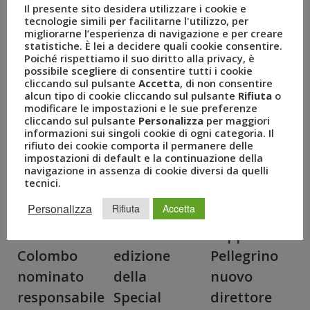
Il presente sito desidera utilizzare i cookie e
tecnologie simili per facilitarne l'utilizzo, per
migliorarne l’esperienza di navigazione e per creare
statistiche. È lei a decidere quali cookie consentire.
Poiché rispettiamo il suo diritto alla privacy, è
possibile scegliere di consentire tutti i cookie
cliccando sul pulsante
Accetta
, di non consentire
alcun tipo di cookie cliccando sul pulsante
Rifiuta
o
modificare le impostazioni e le sue preferenze
cliccando sul pulsante
Personalizza
per maggiori
informazioni sui singoli cookie di ogni categoria. Il
rifiuto dei cookie comporta il permanere delle
impostazioni di default e la continuazione della
navigazione in assenza di cookie diversi da quelli
tecnici.
Personalizza
Rifiuta
Accetta
Stefano
Seconda
Beppe
Colombo
edizione
Pellegrino
nominato
della
nuovo
responsabile
Special
direttore