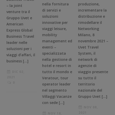
nella fornitura
produzione,
– la joint
di servizi e
incrementare la
venture tra il
soluzioni
distribuzione e
Gruppo Uvet e
innovative per
rimodellare il
American
viaggi leisure,
Networking
Express Global
mobility
Milano, 8
Business Travel
management ed
novembre 2021 –
leader nelle
eventi –
Uvet Travel
soluzioni per i
specializzata
System, il
viaggi d’affari, il
nella gestione di
network di
business […]
hotel e resort in
agenzie di
tutto il mondo e
viaggio presente
DIC 02,
2021
Veratour, tour
su tutto il
0
operator leader
territorio
nel segmento
nazionale del
Villaggi Vacanze
Gruppo Uvet […]
con sede […]
NOV 08,
2021
NOV 18,