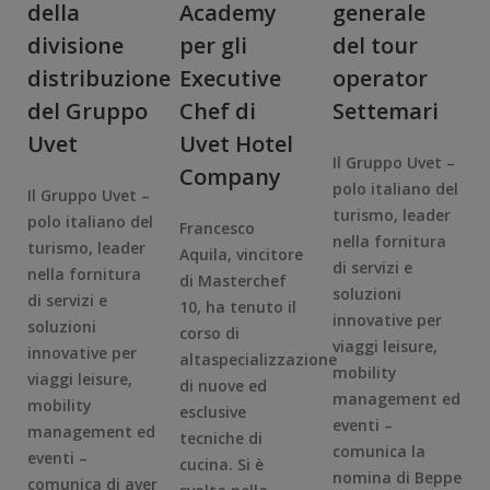
della
Academy
generale
divisione
per gli
del tour
distribuzione
Executive
operator
del Gruppo
Chef di
Settemari
Uvet
Uvet Hotel
Il Gruppo Uvet –
Company
polo italiano del
Il Gruppo Uvet –
turismo, leader
polo italiano del
Francesco
nella fornitura
turismo, leader
Aquila, vincitore
di servizi e
nella fornitura
di Masterchef
soluzioni
di servizi e
10, ha tenuto il
innovative per
soluzioni
corso di
viaggi leisure,
innovative per
altaspecializzazione
mobility
viaggi leisure,
di nuove ed
management ed
mobility
esclusive
eventi –
management ed
tecniche di
comunica la
eventi –
cucina. Si è
nomina di Beppe
comunica di aver