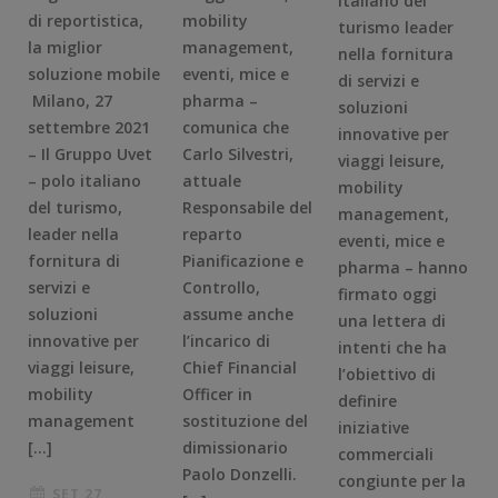
italiano del
di reportistica,
mobility
turismo leader
la miglior
management,
nella fornitura
soluzione mobile
eventi, mice e
di servizi e
Milano, 27
pharma –
soluzioni
settembre 2021
comunica che
innovative per
– Il Gruppo Uvet
Carlo Silvestri,
viaggi leisure,
– polo italiano
attuale
mobility
del turismo,
Responsabile del
management,
leader nella
reparto
eventi, mice e
fornitura di
Pianificazione e
pharma – hanno
servizi e
Controllo,
firmato oggi
soluzioni
assume anche
una lettera di
innovative per
l’incarico di
intenti che ha
viaggi leisure,
Chief Financial
l’obiettivo di
mobility
Officer in
definire
management
sostituzione del
iniziative
[…]
dimissionario
commerciali
Paolo Donzelli.
congiunte per la
SET 27,