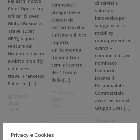
Palleschi nuovo
di servizi e
tempesta”:
Chief Operating
soluzioni
prospettive e
Officer di Uvet
innovative per
scenari dei
Global Business
viaggi leisure,
settori travel e
Travel (Uvet
mobility
turismo e il loro
GBT), la joint
management ed
impatto
venture del
eventi –
sull’economia
Gruppo attiva in
comunica di aver
italiana tra i
ambito mobility
nominato
temi al centro
e business
Leonardo
dei 4 forum
travel. Francesco
Rosatelli
della […]
Palleschi, […]
Responsabile
Commerciale
OTT 24,
FEB 28,
2022
area Leisure del
2023
0
Gruppo Uvet […]
0
OTT 11,
2022
0
Privacy e Cookies