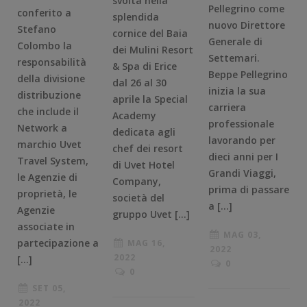
svolta nella
Pellegrino come
conferito a
splendida
nuovo Direttore
Stefano
cornice del Baia
Generale di
Colombo la
dei Mulini Resort
Settemari.
responsabilità
& Spa di Erice
Beppe Pellegrino
della divisione
dal 26 al 30
inizia la sua
distribuzione
aprile la Special
carriera
che include il
Academy
professionale
Network a
dedicata agli
lavorando per
marchio Uvet
chef dei resort
dieci anni per I
Travel System,
di Uvet Hotel
Grandi Viaggi,
le Agenzie di
Company,
prima di passare
proprietà, le
società del
a […]
Agenzie
gruppo Uvet […]
associate in
MAG 03,
partecipazione a
MAG 16,
2022
2022
[…]
0
0
SET 05,
2022