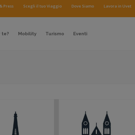
& Press
Scegli il tuo Viaggio
Dove Siamo
Lavora in Uvet
 te?
Mobility
Turismo
Eventi