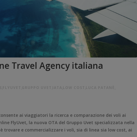
ine Travel Agency italiana
S
,
FLYUVET
,
GRUPPO UVET
,
IATA
,
LOW COST
,
LUCA PATANÈ
,
consente ai viaggiatori la ricerca e comparazione dei voli ai
nline FlyUvet, la nuova OTA del Gruppo Uvet specializzata nella
è trovare e commercializzare i voli, sia di linea sia low cost, ai