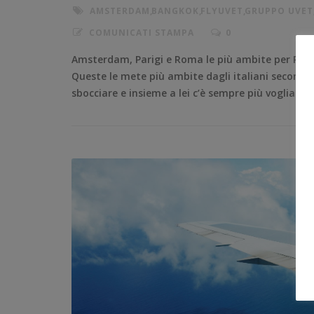
AMSTERDAM
,
BANGKOK
,
FLYUVET
,
GRUPPO UVET
COMUNICATI STAMPA
0
Amsterdam, Parigi e Roma le più ambite per Pas
Queste le mete più ambite dagli italiani second
sbocciare e insieme a lei c’è sempre più voglia di 