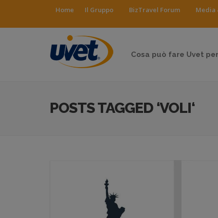
Home
Il Gruppo
BizTravel Forum
Media 
Cosa può fare Uvet per
POSTS TAGGED ‘VOLI‘