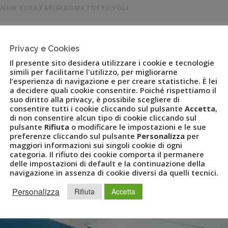
,
NEW YORK
,
PARIGI
,
ROMA
,
TOKYO
,
VOLI
qua Vacanze lunghe di primavera a New York, Bangkok e Tokyo
Privacy e Cookies
o FlyUvet Milano, 15 marzo 2017 – La primavera sta per
Il presente sito desidera utilizzare i cookie e tecnologie
partire, avere l’opportunità di passeggiare in luoghi […]
simili per facilitarne l'utilizzo, per migliorarne
l’esperienza di navigazione e per creare statistiche. È lei
a decidere quali cookie consentire. Poiché rispettiamo il
suo diritto alla privacy, è possibile scegliere di
consentire tutti i cookie cliccando sul pulsante
Accetta
,
di non consentire alcun tipo di cookie cliccando sul
pulsante
Rifiuta
o modificare le impostazioni e le sue
preferenze cliccando sul pulsante
Personalizza
per
maggiori informazioni sui singoli cookie di ogni
categoria. Il rifiuto dei cookie comporta il permanere
delle impostazioni di default e la continuazione della
navigazione in assenza di cookie diversi da quelli tecnici.
Personalizza
Rifiuta
Accetta