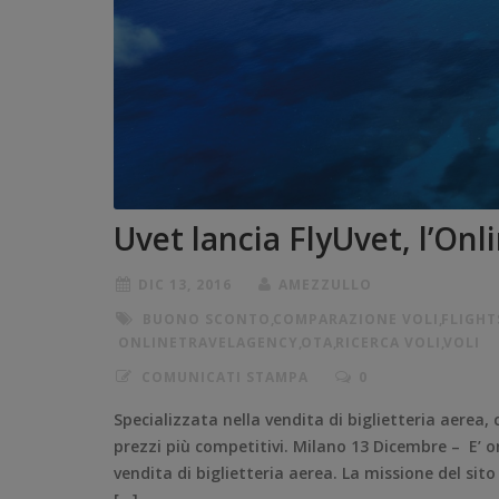
Uvet lancia FlyUvet, l’Onl
DIC 13, 2016
AMEZZULLO
BUONO SCONTO
,
COMPARAZIONE VOLI
,
FLIGHT
ONLINETRAVELAGENCY
,
OTA
,
RICERCA VOLI
,
VOLI
COMUNICATI STAMPA
0
Specializzata nella vendita di biglietteria aerea, 
prezzi più competitivi. Milano 13 Dicembre – E’ o
vendita di biglietteria aerea. La missione del sito 