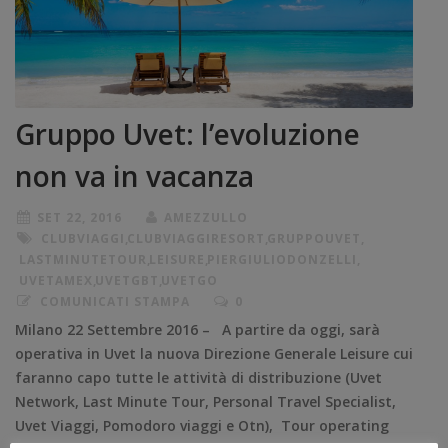
Gruppo Uvet: l’evoluzione
non va in vacanza
SET 22, 2016
AMEZZULLO
CLUBVIAGGI
,
CLUBVIAGGIRESORT
,
GRUPPOUVET
,
LASTMINUTETOUR
,
LEISURE
,
PIERGIULIODONZELLI
,
UVETAMEX
,
UVETGBT
,
UVETGO
COMUNICATI STAMPA
0
Milano 22 Settembre 2016 – A partire da oggi, sarà
operativa in Uvet la nuova Direzione Generale Leisure cui
faranno capo tutte le attività di distribuzione (Uvet
Network, Last Minute Tour, Personal Travel Specialist,
Uvet Viaggi, Pomodoro viaggi e Otn), Tour operating