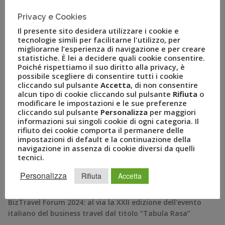
(Uvetgo e World Heritage), e la gestione alberghiera e
resort (Clubviaggi Resorts). Piergiulio
Privacy e Cookies
Donzelli, Amministratore […]
Il presente sito desidera utilizzare i cookie e
tecnologie simili per facilitarne l'utilizzo, per
migliorarne l’esperienza di navigazione e per creare
statistiche. È lei a decidere quali cookie consentire.
Poiché rispettiamo il suo diritto alla privacy, è
possibile scegliere di consentire tutti i cookie
cliccando sul pulsante
Accetta
, di non consentire
alcun tipo di cookie cliccando sul pulsante
Rifiuta
o
modificare le impostazioni e le sue preferenze
cliccando sul pulsante
Personalizza
per maggiori
informazioni sui singoli cookie di ogni categoria. Il
rifiuto dei cookie comporta il permanere delle
impostazioni di default e la continuazione della
navigazione in assenza di cookie diversi da quelli
RECENT POSTS
tecnici.
Personalizza
Rifiuta
Accetta
A Novembre il Business Travel in Italia è a quota 95
BizTravel Forum 2024: al via la XXII edizione dell’evento
italiano del business travel dal titolo “Tabula Rasa”