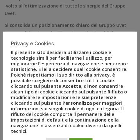
volto all’ottimizzazione di tutte le sinergie del Gruppo
Uvet.
Si consolida un posizionamento chiaro del Gruppo Uvet
come realtà unica nel settore, in grado di soddisfare e
rispondere a tutte le esigenze della distribuzione e, leader
Privacy e Cookies
nella fornitura di servizi turistici nelle aree business e
Il presente sito desidera utilizzare i cookie e
leisure.
tecnologie simili per facilitarne l'utilizzo, per
migliorarne l’esperienza di navigazione e per creare
statistiche. È lei a decidere quali cookie consentire.
Luca Patanè
dichiara: “ La crescita di Uvet nel segmento
Poiché rispettiamo il suo diritto alla privacy, è
leisure è stata molto significativa in questi ultimi anni e,
possibile scegliere di consentire tutti i cookie
una Direzione Generale non potrà che garantire maggiore
cliccando sul pulsante
Accetta
, di non consentire
alcun tipo di cookie cliccando sul pulsante
Rifiuta
o
efficienza ai flussi operativi ed aumentare la nostra
modificare le impostazioni e le sue preferenze
competitività. Le competenze di ogni manager serviranno
cliccando sul pulsante
Personalizza
per maggiori
ad alimentare nuove energie produttive , sviluppare
informazioni sui singoli cookie di ogni categoria. Il
rifiuto dei cookie comporta il permanere delle
innovazione e dare risposte concrete alla distribuzione. Si
impostazioni di default e la continuazione della
dice sempre che una buona organizzazione è alla base del
navigazione in assenza di cookie diversi da quelli
successo di ogni impresa. Direi che il primo passo è fatto
tecnici.
ora, la sfida è quella di essere estremamente pragmatici e