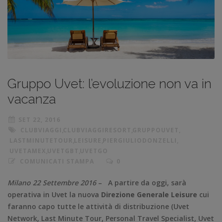
Gruppo Uvet: l’evoluzione non va in
vacanza
SET 22, 2016
CLUBVIAGGI
,
CLUBVIAGGIRESORT
,
GRUPPOUVET
,
LASTMINUTETOUR
,
LEISURE
,
PIERGIULIODONZELLI
,
UVETAMEX
,
UVETGBT
,
UVETGO
COMUNICATI STAMPA
0
Milano 22 Settembre 2016
– A partire da oggi, sarà
operativa in Uvet la nuova
Direzione Generale Leisure
cui
faranno capo tutte le attività di distribuzione (Uvet
Network, Last Minute Tour, Personal Travel Specialist, Uvet