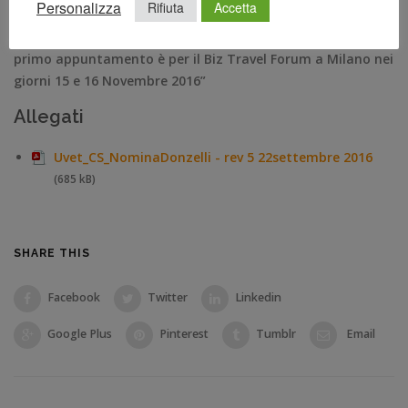
Personalizza
Rifiuta
Accetta
conquistare i clienti che, rimangono sempre i principali
protagonisti del mercato. Noi ce la metteremo tutta ed il
primo appuntamento è per il Biz Travel Forum a Milano nei
giorni 15 e 16 Novembre 2016”
Allegati
Uvet_CS_NominaDonzelli - rev 5 22settembre 2016
(685 kB)
SHARE THIS
Facebook
Twitter
Linkedin
Google Plus
Pinterest
Tumblr
Email