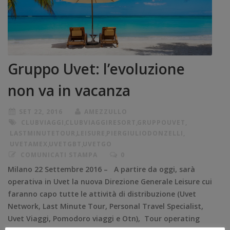
Gruppo Uvet: l’evoluzione
non va in vacanza
SET 22, 2016
AMEZZULLO
CLUBVIAGGI
,
CLUBVIAGGIRESORT
,
GRUPPOUVET
,
LASTMINUTETOUR
,
LEISURE
,
PIERGIULIODONZELLI
,
UVETAMEX
,
UVETGBT
,
UVETGO
COMUNICATI STAMPA
0
Milano 22 Settembre 2016 – A partire da oggi, sarà
operativa in Uvet la nuova Direzione Generale Leisure cui
faranno capo tutte le attività di distribuzione (Uvet
Network, Last Minute Tour, Personal Travel Specialist,
Uvet Viaggi, Pomodoro viaggi e Otn), Tour operating