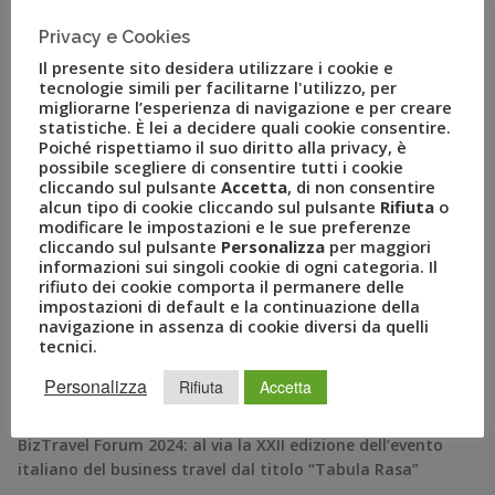
(Uvetgo e World Heritage), e la gestione alberghiera e
resort (Clubviaggi Resorts). Piergiulio
Privacy e Cookies
Donzelli, Amministratore […]
Il presente sito desidera utilizzare i cookie e
tecnologie simili per facilitarne l'utilizzo, per
migliorarne l’esperienza di navigazione e per creare
statistiche. È lei a decidere quali cookie consentire.
Poiché rispettiamo il suo diritto alla privacy, è
possibile scegliere di consentire tutti i cookie
cliccando sul pulsante
Accetta
, di non consentire
alcun tipo di cookie cliccando sul pulsante
Rifiuta
o
modificare le impostazioni e le sue preferenze
cliccando sul pulsante
Personalizza
per maggiori
informazioni sui singoli cookie di ogni categoria. Il
rifiuto dei cookie comporta il permanere delle
impostazioni di default e la continuazione della
navigazione in assenza di cookie diversi da quelli
RECENT POSTS
tecnici.
Personalizza
Rifiuta
Accetta
A Novembre il Business Travel in Italia è a quota 95
BizTravel Forum 2024: al via la XXII edizione dell’evento
italiano del business travel dal titolo “Tabula Rasa”