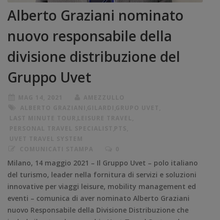
Alberto Graziani nominato
nuovo responsabile della
divisione distribuzione del
Gruppo Uvet
MAG 14, 2021
AMEZZULLO
ALBERTO GRAZIANI
,
GILARDI
,
GRUPO UVET
,
LAST MINUTE TOUR
,
LEISURE TRAVEL
,
PERSONAL TRAVEL SPECIALIST
,
PTS
,
UVET TRAVEL SYSTEM
COMUNICATI STAMPA
0
Milano, 14 maggio 2021 – Il Gruppo Uvet – polo italiano
del turismo, leader nella fornitura di servizi e soluzioni
innovative per viaggi leisure, mobility management ed
eventi – comunica di aver nominato Alberto Graziani
nuovo Responsabile della Divisione Distribuzione che