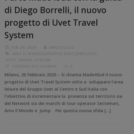
di Diego Borrelli, il nuovo
progetto di Uvet Travel
System
FEB 20, 2020
AMEZZULLO
AMO IL MONDO
,
GRUPPO UVET
,
JUMP
,
UVET
,
UVET TRAVEL SYSTEM
COMUNICATI STAMPA
0
Milano, 20 febbraio 2020 – Si chiama Made4Sud il nuovo
progetto di Uvet Travel System volto a sviluppare l’area
leisure del Gruppo Uvet al Centro e Sud Italia con
l’obiettivo di incrementare la presenza sul territorio sia
del Network sia dei marchi di tour operator Settemari,
Amo Il Mondo e Jump. Per questa nuova sfida […]