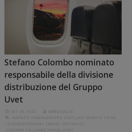
Stefano Colombo nominato
responsabile della divisione
distribuzione del Gruppo
Uvet
SET 05, 2022
AMEZZULLO
AGENZIE VIAGGI
,
GRUPPO UVET
,
LAST MINUTE TOUR
,
LEISURE
,
PERSONAL TRAVEL SPECIALIST
,
STEFANO COLOMBO
,
TRAVEL
,
UVET
,