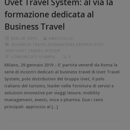
Uvet Travel System: al via la
formazione dedicata al
Business Travel
GEN 29, 2019
AMEZZULLO
BUSINESS TRAVEL
,
FORMAZIONE
,
GRUPPO UVET
,
UVET
,
UVET TRAVEL SYSTEM
COMUNICATI STAMPA
0
Milano, 29 gennaio 2019 – E’ partita venerdì da Roma la
serie di incontri dedicati al business travel di Uvet Travel
System, polo distributivo del Gruppo Uvet, il polo
italiano del turismo, leader nella fornitura di servizi e
soluzioni innovative per viaggi leisure, mobility
management, eventi, mice e pharma. Due i temi
principali: approccio al […]