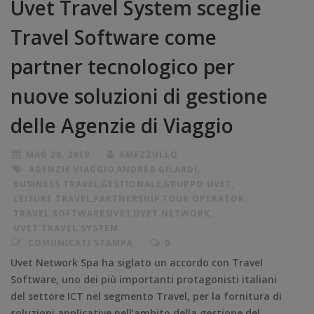
Uvet Travel System sceglie
Travel Software come
partner tecnologico per
nuove soluzioni di gestione
delle Agenzie di Viaggio
MAG 28, 2019
AMEZZULLO
AGENZIE VIAGGIO
,
ANDREA GILARDI
,
BUSINESS TRAVEL
,
GESTIONALE
,
GRUPPO UVET
,
LEISURE TRAVEL
,
PARTNERSHIP
,
TOUR OPERATOR
,
TRAVEL SOFTWARE
,
UVET
,
UVET NETWORK
,
UVET TRAVEL SYSTEM
COMUNICATI STAMPA
0
Uvet Network Spa ha siglato un accordo con Travel
Software, uno dei più importanti protagonisti italiani
del settore ICT nel segmento Travel, per la fornitura di
soluzioni applicative nell’ambito della gestione del