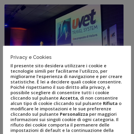
Privacy e Cookies
Il presente sito desidera utilizzare i cookie e
tecnologie simili per facilitarne l'utilizzo, per
migliorarne l’esperienza di navigazione e per creare
Al via “PartecipAzione”, il
statistiche. È lei a decidere quali cookie consentire.
Poiché rispettiamo il suo diritto alla privacy, è
roadshow di formazione di
possibile scegliere di consentire tutti i cookie
cliccando sul pulsante
Accetta
, di non consentire
Uvet Travel System
alcun tipo di cookie cliccando sul pulsante
Rifiuta
o
modificare le impostazioni e le sue preferenze
cliccando sul pulsante
Personalizza
per maggiori
GEN 28, 2020
AMEZZULLO
informazioni sui singoli cookie di ogni categoria. Il
rifiuto dei cookie comporta il permanere delle
AGENTI DI VIAGGIO
,
BARI
,
GRUPPO UVET
,
LAZISE
,
impostazioni di default e la continuazione della
ROMA
,
UVET
,
UVET TRAVEL SYSTEM