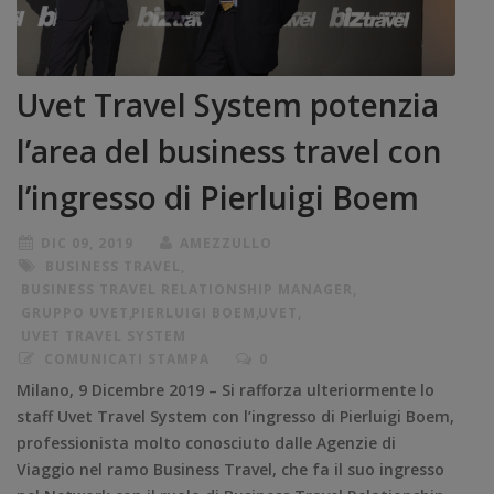
Uvet Travel System potenzia
l’area del business travel con
l’ingresso di Pierluigi Boem
DIC 09, 2019
AMEZZULLO
BUSINESS TRAVEL
,
BUSINESS TRAVEL RELATIONSHIP MANAGER
,
GRUPPO UVET
,
PIERLUIGI BOEM
,
UVET
,
UVET TRAVEL SYSTEM
COMUNICATI STAMPA
0
Milano, 9 Dicembre 2019 – Si rafforza ulteriormente lo
staff Uvet Travel System con l’ingresso di Pierluigi Boem,
professionista molto conosciuto dalle Agenzie di
Viaggio nel ramo Business Travel, che fa il suo ingresso