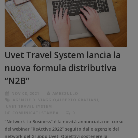
Uvet Travel System lancia la
nuova formula distributiva
“N2B”
NOV 08, 2021
AMEZZULLO
AGENZIE DI VIAGGIO
,
ALBERTO GRAZIANI
,
UVET TRAVEL SYSTEM
COMUNICATI STAMPA
0
“Network to Business” è la novità annunciata nel corso
del webinar “ReActive 2022” seguito dalle agenzie del
network del Gruppo Uvet Obiettivi sostenere la