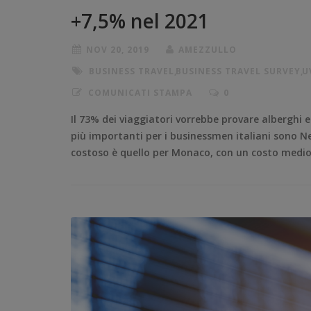
+7,5% nel 2021
NOV 20, 2019
AMEZZULLO
BUSINESS TRAVEL
,
BUSINESS TRAVEL SURVEY
,
U
COMUNICATI STAMPA
0
Il 73% dei viaggiatori vorrebbe provare alberghi e
più importanti per i businessmen italiani sono Ne
costoso è quello per Monaco, con un costo medio