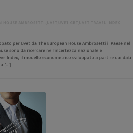
N HOUSE AMBROSETTI.
,
UVET
,
UVET GBT
,
UVET TRAVEL INDEX
uppato per Uvet da The European House Ambrosetti il Paese nel
use sono da ricercare nell’incertezza nazionale e
vel Index, il modello econometrico sviluppato a partire dai dati
 a […]