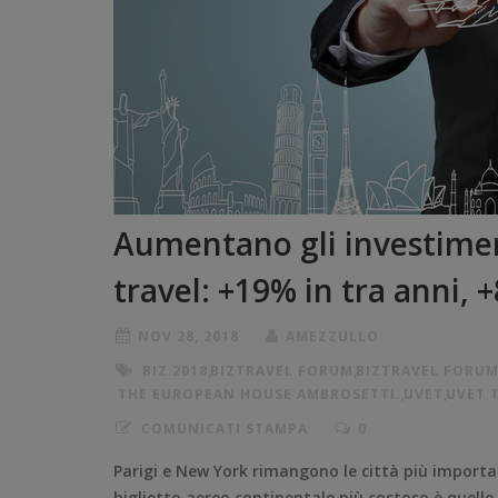
Aumentano gli investimen
travel: +19% in tra anni, 
NOV 28, 2018
AMEZZULLO
BIZ 2018
,
BIZTRAVEL FORUM
,
BIZTRAVEL FORUM
THE EUROPEAN HOUSE AMBROSETTI.
,
UVET
,
UVET 
COMUNICATI STAMPA
0
Parigi e New York rimangono le città più important
biglietto aereo continentale più costoso è quell