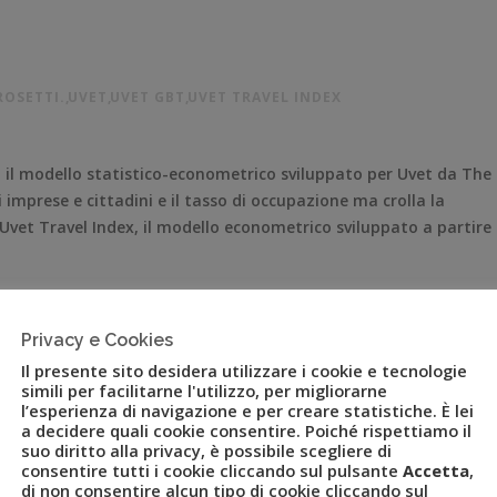
OSETTI.
,
UVET
,
UVET GBT
,
UVET TRAVEL INDEX
o il modello statistico-econometrico sviluppato per Uvet da The
imprese e cittadini e il tasso di occupazione ma crolla la
’Uvet Travel Index, il modello econometrico sviluppato a partire
Privacy e Cookies
Il presente sito desidera utilizzare i cookie e tecnologie
simili per facilitarne l'utilizzo, per migliorarne
l’esperienza di navigazione e per creare statistiche. È lei
a decidere quali cookie consentire. Poiché rispettiamo il
suo diritto alla privacy, è possibile scegliere di
consentire tutti i cookie cliccando sul pulsante
Accetta
,
di non consentire alcun tipo di cookie cliccando sul