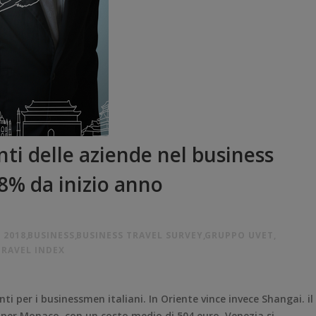
ti delle aziende nel business
+8% da inizio anno
 2018
,
BUSINESS
,
BUSINESS TRAVEL SURVEY
,
GRUPPO UVET
,
TRAVEL INDEX
i per i businessmen italiani. In Oriente vince invece Shangai. il
o per Monaco, con un costo medio di 504 euro. Venezia si