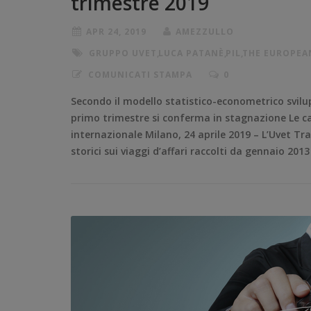
trimestre 2019
APR 24, 2019
AMEZZULLO
GRUPPO UVET
,
LUCA PATANÈ
,
PIL
,
THE EUROPEA
COMUNICATI STAMPA
0
Secondo il modello statistico-econometrico svil
primo trimestre si conferma in stagnazione Le ca
internazionale Milano, 24 aprile 2019 – L’Uvet Tra
storici sui viaggi d’affari raccolti da gennaio 2013