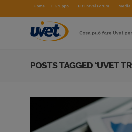
Home
Il Gruppo
BizTravel Forum
Media 
Cosa può fare Uvet per
POSTS TAGGED ‘UVET TR