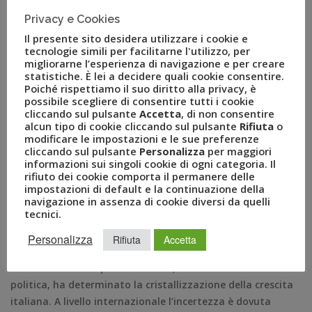
anche il metodo di deflazionamento dei dati Uvet: l’utilizzo
Privacy e Cookies
dell’indice specifico del settore trasporti è stato sostituito
Il presente sito desidera utilizzare i cookie e
dall’uso dell’indice dei prezzi al consumo armonizzato così
tecnologie simili per facilitarne l'utilizzo, per
da rendere lo strumento più adeguato allo scopo che si
migliorarne l’esperienza di navigazione e per creare
propone.
statistiche. È lei a decidere quali cookie consentire.
Poiché rispettiamo il suo diritto alla privacy, è
possibile scegliere di consentire tutti i cookie
L’andamento negativo della crescita italiana negli ultimi
cliccando sul pulsante
Accetta
, di non consentire
due trimestri del 2018 ha portato a rivedere al ribasso i
alcun tipo di cookie cliccando sul pulsante
Rifiuta
o
dati sul PIL del 2018 e del 2019. A innescare questa
modificare le impostazioni e le sue preferenze
cliccando sul pulsante
Personalizza
per maggiori
tendenza sono stati il rallentamento delle esportazioni, la
informazioni sui singoli cookie di ogni categoria. Il
frenata negli investimenti e la fine del ciclo espansivo del
rifiuto dei cookie comporta il permanere delle
settore
automotive
. L’export, in particolare, influenza
impostazioni di default e la continuazione della
navigazione in assenza di cookie diversi da quelli
negativamente la bilancia commerciale. Anche se è da
tecnici.
ricordare come la bilancia commerciale rappresenta solo il
2% del PIL nazionale, che è costituito, invece, per il 60% dai
Personalizza
Rifiuta
Accetta
consumi interni e per il 18% dagli investimenti. Il
rallentamento di queste due voci, causate dall’incertezza
politica, ha determinato la cristallizzazione della crescita
italiana. A livello internazionale l’incertezza è dovuta