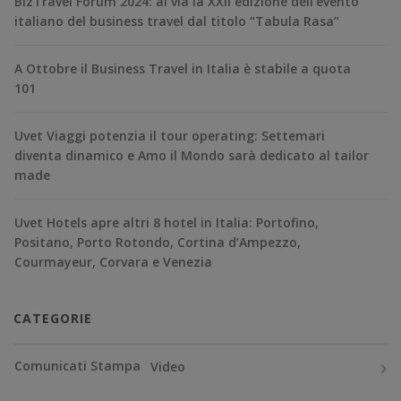
BizTravel Forum 2024: al via la XXII edizione dell’evento
italiano del business travel dal titolo “Tabula Rasa”
A Ottobre il Business Travel in Italia è stabile a quota
101
Uvet Viaggi potenzia il tour operating: Settemari
diventa dinamico e Amo il Mondo sarà dedicato al tailor
made
Uvet Hotels apre altri 8 hotel in Italia: Portofino,
Positano, Porto Rotondo, Cortina d’Ampezzo,
Courmayeur, Corvara e Venezia
CATEGORIE
Comunicati Stampa
Video