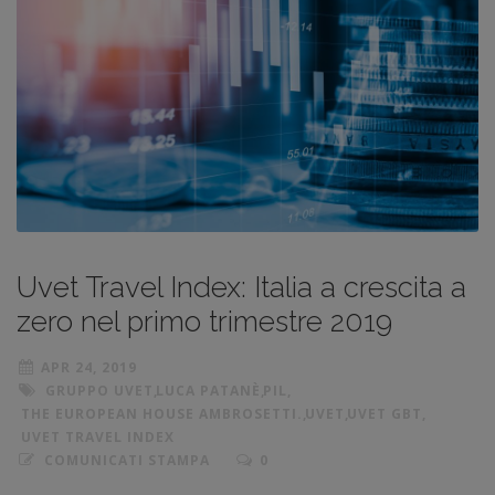
Uvet Travel Index: Italia a crescita a
zero nel primo trimestre 2019
APR 24, 2019
GRUPPO UVET
,
LUCA PATANÈ
,
PIL
,
THE EUROPEAN HOUSE AMBROSETTI.
,
UVET
,
UVET GBT
,
UVET TRAVEL INDEX
COMUNICATI STAMPA
0