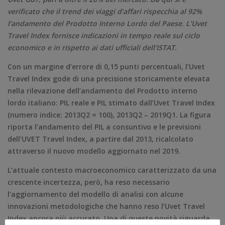
verificato che il trend dei viaggi d’affari rispecchia al 92%
l’andamento del Prodotto Interno Lordo del Paese. L’Uvet
Travel Index fornisce indicazioni in tempo reale sul ciclo
economico e in rispetto ai dati ufficiali dell’ISTAT.
Con un margine d’errore di 0,15 punti percentuali, l’Uvet
Travel Index gode di una precisione storicamente elevata
nella rilevazione dell’andamento del Prodotto interno
lordo italiano: PIL reale e PIL stimato dall’Uvet Travel Index
(numero indice: 2013Q2 = 100), 2013Q2 – 2019Q1. La figura
riporta l’andamento del PIL a consuntivo e le previsioni
dell’UVET Travel Index, a partire dal 2013, ricalcolato
attraverso il nuovo modello aggiornato nel 2019.
L’attuale contesto macroeconomico caratterizzato da una
crescente incertezza, però, ha reso necessario
l’aggiornamento del modello di analisi con alcune
innovazioni metodologiche che hanno reso l’Uvet Travel
Index ancora più accurato. Una di queste novità riguarda