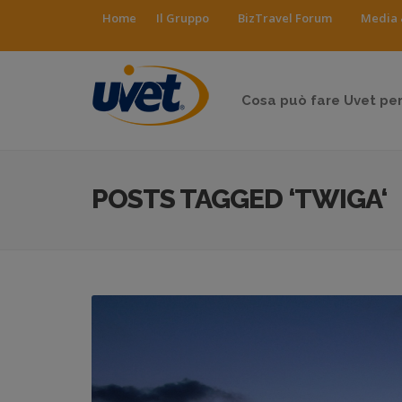
Home
Il Gruppo
BizTravel Forum
Media 
Cosa può fare Uvet per
POSTS TAGGED ‘TWIGA‘