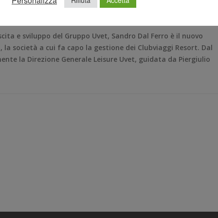
Personalizza
Rifiuta
Accetta
scita e sviluppo del Gruppo Uvet, Sandro Dal Ferro è il nuovo
a società a cui fa capo la gestione dei Clubviaggi Resort. Dal
mente la Direzione Generale Leisure Uvet, guidata da Piergiulio