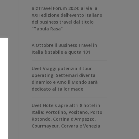
BizTravel Forum 2024: al via la
XXII edizione dell’evento italiano
del business travel dal titolo
“Tabula Rasa”
A Ottobre il Business Travel in
Italia è stabile a quota 101
Uvet Viaggi potenzia il tour
operating: Settemari diventa
dinamico e Amo il Mondo sarà
dedicato al tailor made
Uvet Hotels apre altri 8 hotel in
Italia: Portofino, Positano, Porto
Rotondo, Cortina d’Ampezzo,
Courmayeur, Corvara e Venezia