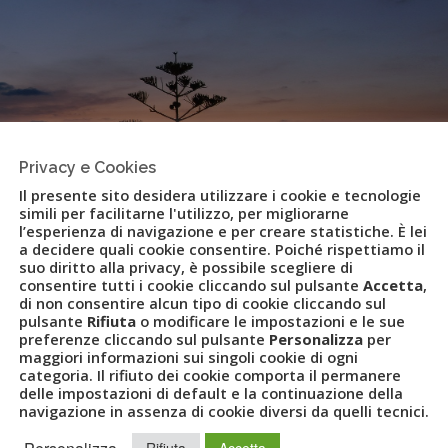
Privacy e Cookies
Il presente sito desidera utilizzare i cookie e tecnologie
simili per facilitarne l'utilizzo, per migliorarne
l’esperienza di navigazione e per creare statistiche. È lei
a decidere quali cookie consentire. Poiché rispettiamo il
suo diritto alla privacy, è possibile scegliere di
consentire tutti i cookie cliccando sul pulsante
Accetta
,
di non consentire alcun tipo di cookie cliccando sul
vo amministratore delegato di
pulsante
Rifiuta
o modificare le impostazioni e le sue
preferenze cliccando sul pulsante
Personalizza
per
maggiori informazioni sui singoli cookie di ogni
categoria. Il rifiuto dei cookie comporta il permanere
delle impostazioni di default e la continuazione della
navigazione in assenza di cookie diversi da quelli tecnici.
ERRO
,
DONZELLI
,
PANTELLERIA
,
PATANÈ
,
RESORT
,
SANTO STEFANO
,