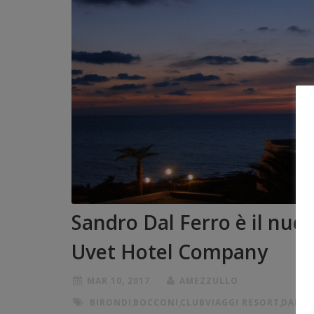
Sandro Dal Ferro è il nuo
Uvet Hotel Company
MAR 10, 2017
AMEZZULLO
BIRONDI
,
BOCCONI
,
CLUBVIAGGI RESORT
,
DAL F