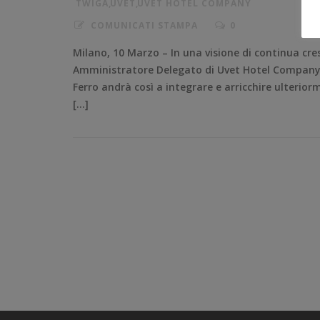
TWIGA
,
UVET
,
UVET HOTEL COMPANY
COMUNICATI STAMPA
0
Milano, 10 Marzo – In una visione di continua cre
Amministratore Delegato di Uvet Hotel Company, l
Ferro andrà così a integrare e arricchire ulterior
[…]