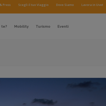
& Press
Scegli il tuo Viaggio
Dove Siamo
Lavora in Uvet
 te?
Mobility
Turismo
Eventi