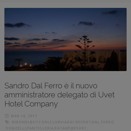
Sandro Dal Ferro è il nuovo
amministratore delegato di Uvet
Hotel Company
MAR 10, 2017
BIRONDI
,
BOCCONI
,
CLUBVIAGGI RESORT
,
DAL FERRO
,
DONZELLI
,
PANTELLERIA
,
PATANÈ
,
RESORT
,