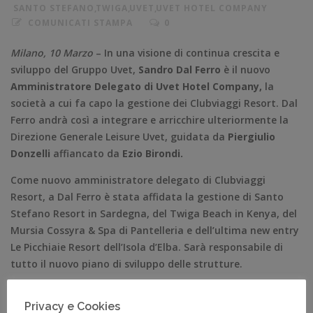
SANTO STEFANO
,
TWIGA
,
UVET
,
UVET HOTEL COMPANY
COMUNICATI STAMPA
0
Milano, 10 Marzo
– In una visione di continua crescita e
sviluppo del Gruppo Uvet,
Sandro Dal Ferro
è il nuovo
Amministratore Delegato di Uvet Hotel Company,
la
società a cui fa capo la gestione dei Clubviaggi Resort. Dal
Ferro andrà così a integrare e arricchire ulteriormente la
Direzione Generale Leisure Uvet, guidata da
Piergiulio
Donzelli
affiancato da
Ezio Birondi.
Come nuovo amministratore delegato di Clubviaggi
Resort, a Dal Ferro è stata affidata la gestione di Santo
Stefano Resort in Sardegna, del Twiga Beach in Kenya, del
Mursia Cossyra & Spa di Pantelleria e dell’ultima new entry
Le Picchiaie Resort dell’Isola d’Elba. Sarà responsabile di
tutto il nuovo piano di sviluppo delle strutture.
Sandro Dal Ferro è un manager con una consolidata
Privacy e Cookies
esperienza nell’ambito turistico ricettivo. Dopo la laurea,