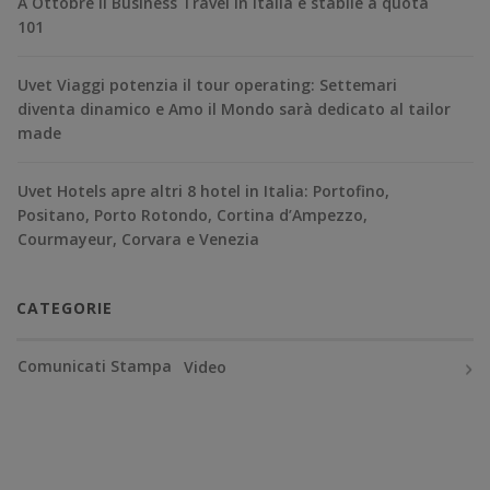
A Ottobre il Business Travel in Italia è stabile a quota
101
Uvet Viaggi potenzia il tour operating: Settemari
diventa dinamico e Amo il Mondo sarà dedicato al tailor
made
Uvet Hotels apre altri 8 hotel in Italia: Portofino,
Positano, Porto Rotondo, Cortina d’Ampezzo,
Courmayeur, Corvara e Venezia
CATEGORIE
Comunicati Stampa
Video