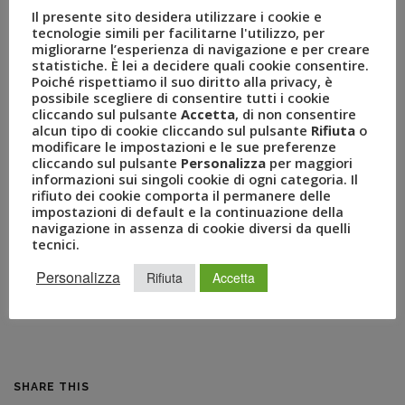
inizia il proprio percorso professionale in un’importante
Il presente sito desidera utilizzare i cookie e
tecnologie simili per facilitarne l'utilizzo, per
società di consulenza internazionale, che gli consente di
migliorarne l’esperienza di navigazione e per creare
accedere alla Scuola di Direzione Aziendale della Bocconi e
statistiche. È lei a decidere quali cookie consentire.
completare il percorso accademico con il conseguimento
Poiché rispettiamo il suo diritto alla privacy, è
possibile scegliere di consentire tutti i cookie
del Master in Business Administration. Dopo qualche anno
cliccando sul pulsante
Accetta
, di non consentire
di esperienza nell’ambito della consulenza strategica e dei
alcun tipo di cookie cliccando sul pulsante
Rifiuta
o
Venture Capital, nei primi anni duemila inizia un ambizioso
modificare le impostazioni e le sue preferenze
cliccando sul pulsante
Personalizza
per maggiori
percorso nell’ambito
turistico
alberghiero ricoprendo
informazioni sui singoli cookie di ogni categoria. Il
primari ruoli manageriali.
rifiuto dei cookie comporta il permanere delle
impostazioni di default e la continuazione della
“La crescita in ambito Resort – ha precisato
Luca Patanè
,
navigazione in assenza di cookie diversi da quelli
tecnici.
Presidente Gruppo Uvet
– è stata molto significativa negli
ultimi anni e una persona esperta, competente e
Personalizza
Rifiuta
Accetta
professionale come Sandro potrà garantire e incrementare
la competitività ed offerta sul mercato del Gruppo”.
SHARE THIS