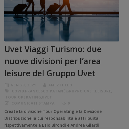
Uvet Viaggi Turismo: due
nuove divisioni per l’area
leisure del Gruppo Uvet
GEN 28, 2021
AMEZZULLO
COVID
,
FRANCESCO PATANÈ
,
GRUPPO UVET
,
LEISURE
,
TOUR OPERATING
,
UVET
COMUNICATI STAMPA
0
Create la divisione Tour Operating e la Divisione
Distribuzione la cui responsabilità è attribuita
rispettivamente a Ezio Birondi e Andrea Gilardi