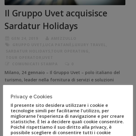
Il Gruppo Uvet acquisisce
Sardatur Holidays
GEN 24, 2019
AMEZZULLO
GRUPPO UVET
,
LUCA PATANÈ
,
LUXURY TRAVEL
,
SARDATUR HOLIDAYS
,
TOUR OPERATING
,
TOUR OPERATOR
,
UVET
COMUNICATI STAMPA
0
Milano, 24 gennaio – Il Gruppo Uvet – polo italiano del
turismo, leader nella fornitura di servizi e soluzioni
innovative per viaggi leisure, mobility management,
eventi, mice e pharma – ha acquisito Sardatur Holidays
Privacy e Cookies
Limited, tour operator con sede a Richmond UK.
Il presente sito desidera utilizzare i cookie e
Sardatur Holidays è specializzata da oltre trent’anni
tecnologie simili per facilitarne l'utilizzo, per
migliorarne l’esperienza di navigazione e per creare
nella vendita di vacanze di lusso […]
statistiche. È lei a decidere quali cookie consentire.
Poiché rispettiamo il suo diritto alla privacy, è
possibile scegliere di consentire tutti i cookie