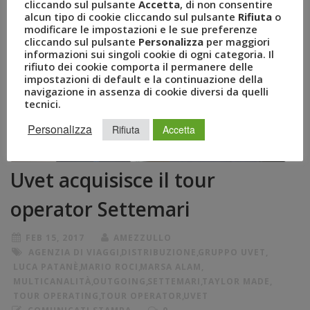
cliccando sul pulsante
Accetta
, di non consentire
alcun tipo di cookie cliccando sul pulsante
Rifiuta
o
modificare le impostazioni e le sue preferenze
cliccando sul pulsante
Personalizza
per maggiori
informazioni sui singoli cookie di ogni categoria. Il
rifiuto dei cookie comporta il permanere delle
impostazioni di default e la continuazione della
navigazione in assenza di cookie diversi da quelli
tecnici.
Personalizza
Rifiuta
Accetta
Uvet acquisisce il tour
operator Settemari
FEB 15, 2017
AMEZZULLO
AGENZIA DI VIAGGI
,
DISTRIBUZIONE
,
GRUPPO UVET
,
LUCA PATANÈ
,
MARIO ROCI
,
MARSA ALAM
,
MULTICANALITÀ
,
OUTGOING
,
SETTEMARI
,
TAYLOR MADE
,
TOUR OPERATING
,
TOUR OPERATOR
,
UVET