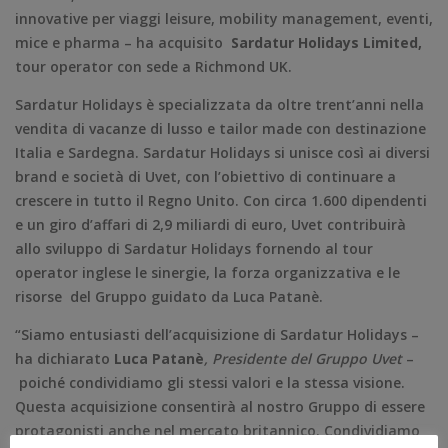
innovative per viaggi leisure, mobility management, eventi,
mice e pharma – ha acquisito
Sardatur Holidays Limited,
tour operator con sede a Richmond UK.
Sardatur Holidays è specializzata da oltre trent’anni nella
vendita di vacanze di lusso e tailor made con destinazione
Italia e Sardegna. Sardatur Holidays si unisce così ai diversi
brand e società di Uvet, con l’obiettivo di continuare a
crescere in tutto il Regno Unito. Con circa 1.600 dipendenti
e un giro d’affari di 2,9 miliardi di euro, Uvet contribuirà
allo sviluppo di Sardatur Holidays fornendo al tour
operator inglese le sinergie, la forza organizzativa e le
risorse del Gruppo guidato da Luca Patanè.
“Siamo entusiasti dell’acquisizione di Sardatur Holidays –
ha dichiarato
Luca Patanè
, Presidente del Gruppo Uvet
–
poiché condividiamo gli stessi valori e la stessa visione.
Questa acquisizione consentirà al nostro Gruppo di essere
protagonisti anche nel mercato britannico. Condividiamo