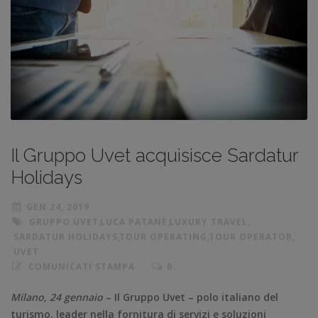
Il Gruppo Uvet acquisisce Sardatur
Holidays
GEN 24, 2019
GRUPPO UVET
,
LUCA PATANÈ
,
LUXURY TRAVEL
,
SARDATUR HOLIDAYS
,
TOUR OPERATING
,
TOUR OPERATOR
,
UVET
COMUNICATI STAMPA
0
Milano, 24 gennaio
– Il Gruppo Uvet – polo italiano del
turismo, leader nella fornitura di servizi e soluzioni