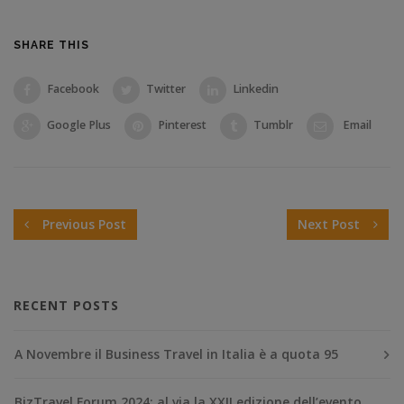
SHARE THIS
Facebook
Twitter
Linkedin
Google Plus
Pinterest
Tumblr
Email
Previous Post
Next Post
RECENT POSTS
A Novembre il Business Travel in Italia è a quota 95
BizTravel Forum 2024: al via la XXII edizione dell’evento