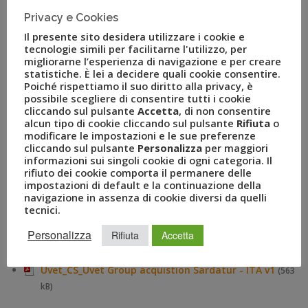
la passione di Sardatur Holidays per l’attenzione ai
Privacy e Cookies
dettagli, il servizio di altissima qualità e il focus sul cliente.
Il presente sito desidera utilizzare i cookie e
E’ sicuramente un modo stimolante per iniziare il nuovo
tecnologie simili per facilitarne l'utilizzo, per
anno”.
migliorarne l’esperienza di navigazione e per creare
statistiche. È lei a decidere quali cookie consentire.
Felice Soru
,
proprietario e fondatore di Sardatur Holidays
,
Poiché rispettiamo il suo diritto alla privacy, è
aggiunge: “Sono lieto che sia Uvet ad aver acquisito
possibile scegliere di consentire tutti i cookie
cliccando sul pulsante
Accetta
, di non consentire
Sardatur Holidays e sono certo che, come parte di un
alcun tipo di cookie cliccando sul pulsante
Rifiuta
o
gruppo così strutturato, Sardatur Holidays, suoi
modificare le impostazioni e le sue preferenze
dipendenti e i clienti continueranno a crescere e
cliccando sul pulsante
Personalizza
per maggiori
informazioni sui singoli cookie di ogni categoria. Il
sviluppando e incrementando il proprio business. Dopo
rifiuto dei cookie comporta il permanere delle
oltre 45 anni di attività, sono orgoglioso di consegnare
impostazioni di default e la continuazione della
Sardatur a una delle più innovative imprese di viaggio
navigazione in assenza di cookie diversi da quelli
tecnici.
italiane e leader nel turismo. La mia missione è compiuta!”
Personalizza
Rifiuta
Accetta
Allegati
Uvet_CS_Uvet Group acquistion Sardatur - ITA v1
(563
kB)