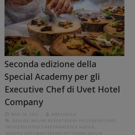
Seconda edizione della
Special Academy per gli
Executive Chef di Uvet Hotel
Company
MAG 16, 2022
AMEZZULLO
BAIA DEI MULINI RESORT
,
BEPPE PELLEGRINO
,
CHEF
,
ERICE
,
EXECUTIVE CHEF
,
FRANCESCO AQUILA
,
GRUPPO UVET
,
MASTERCHEF
,
SETTEMARI
,
SICILIA
,