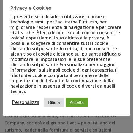
Privacy e Cookies
Il presente sito desidera utilizzare i cookie e
tecnologie simili per facilitarne l'utilizzo, per
migliorarne l’esperienza di navigazione e per creare
Al via la special academy per
statistiche. È lei a decidere quali cookie consentire.
Poiché rispettiamo il suo diritto alla privacy, è
gli excecutive chef dei resort
possibile scegliere di consentire tutti i cookie
cliccando sul pulsante
Accetta
, di non consentire
di Uvet Hotel Company
alcun tipo di cookie cliccando sul pulsante
Rifiuta
o
modificare le impostazioni e le sue preferenze
cliccando sul pulsante
Personalizza
per maggiori
MAR 24, 2021
AMEZZULLO
informazioni sui singoli cookie di ogni categoria. Il
BEPPE PELLEGRINO
,
CHEF
,
GRUPPO UVET
,
rifiuto dei cookie comporta il permanere delle
impostazioni di default e la continuazione della
SPECIAL ACADEMY
,
TIZIANO ROSSETTI
,
UHC
,
UVET
,
navigazione in assenza di cookie diversi da quelli
UVET HOTEL COMPANY
tecnici.
COMUNICATI STAMPA
0
Personalizza
Lo chef stellato Tiziano Rossetti terrà il corso di alta
Rifiuta
Accetta
specializzazione in cui insegnerà nuove ed esclusive
tecniche di cucina Milano, 24 marzo 2021 – Uvet Hotel
Company, società del gruppo Uvet – polo italiano del
turismo, leader nella fornitura di servizi e soluzioni